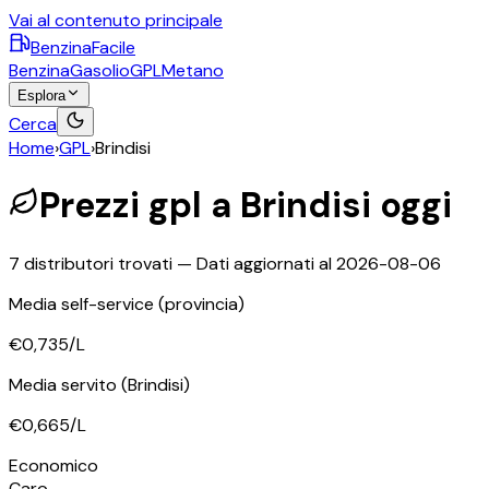
Vai al contenuto principale
BenzinaFacile
Benzina
Gasolio
GPL
Metano
Esplora
Cerca
Home
›
GPL
›
Brindisi
Prezzi
gpl
a
Brindisi
oggi
7
distributori trovati — Dati aggiornati al
2026-08-06
Media self-service
(provincia)
€0,735
/L
Media servito
(Brindisi)
€0,665
/L
©
OpenStreetMap
Economico
+
Caro