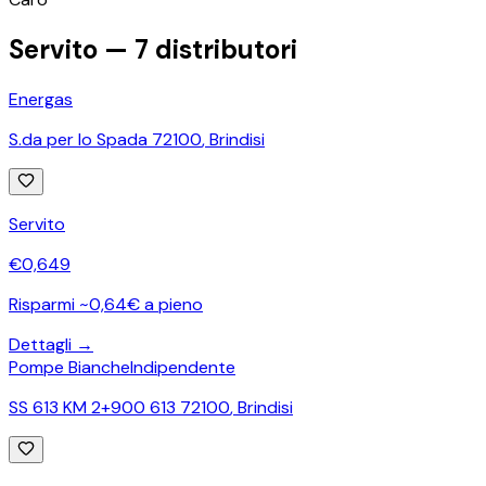
−
Servito —
7
distributori
Energas
S.da per lo Spada 72100
,
Brindisi
Servito
€
0,649
Risparmi ~0,64€ a pieno
Dettagli →
Pompe Bianche
Indipendente
SS 613 KM 2+900 613 72100
,
Brindisi