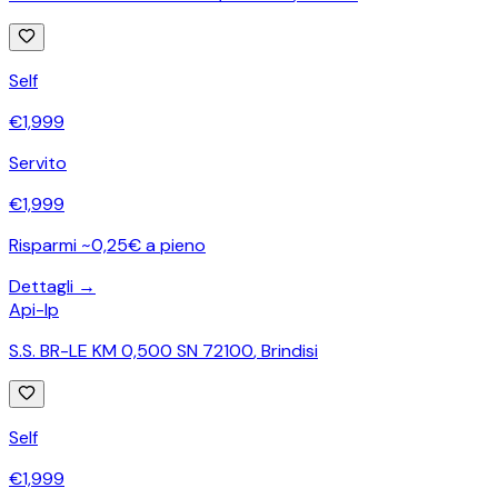
Self
€
1,999
Servito
€
1,999
Risparmi ~0,25€ a pieno
Dettagli →
Api-Ip
S.S. BR-LE KM 0,500 SN 72100
,
Brindisi
Self
€
1,999