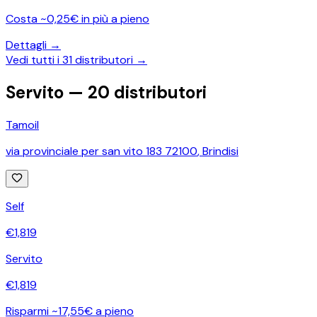
Costa ~0,25€ in più a pieno
Dettagli →
Vedi tutti i
31
distributori →
Servito —
20
distributori
Tamoil
via provinciale per san vito 183 72100
,
Brindisi
Self
€
1,819
Servito
€
1,819
Risparmi ~17,55€ a pieno