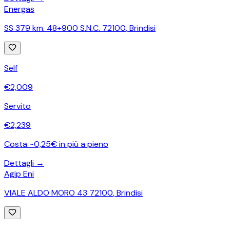
Energas
SS 379 km. 48+900 S.N.C. 72100
,
Brindisi
Self
€
2,009
Servito
€
2,239
Costa ~0,25€ in più a pieno
Dettagli →
Agip Eni
VIALE ALDO MORO 43 72100
,
Brindisi