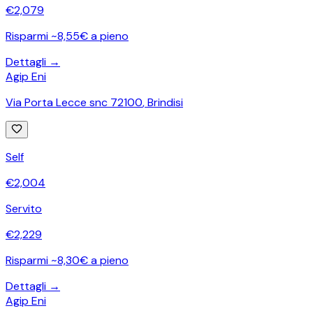
€
2,079
Risparmi ~8,55€ a pieno
Dettagli →
Agip Eni
Via Porta Lecce snc 72100
,
Brindisi
Self
€
2,004
Servito
€
2,229
Risparmi ~8,30€ a pieno
Dettagli →
Agip Eni