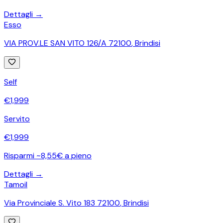
Dettagli →
Esso
VIA PROV.LE SAN VITO 126/A 72100
,
Brindisi
Self
€
1,999
Servito
€
1,999
Risparmi ~8,55€ a pieno
Dettagli →
Tamoil
Via Provinciale S. Vito 183 72100
,
Brindisi