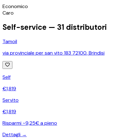
©
OpenStreetMap
Economico
+
Caro
−
Self-service —
31
distributori
Tamoil
via provinciale per san vito 183 72100
,
Brindisi
Self
€
1,819
Servito
€
1,819
Risparmi ~9,25€ a pieno
Dettagli →