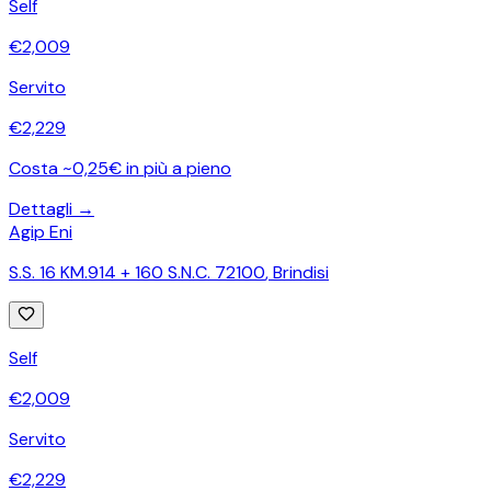
Self
€
2,009
Servito
€
2,229
Costa ~0,25€ in più a pieno
Dettagli →
Agip Eni
S.S. 16 KM.914 + 160 S.N.C. 72100
,
Brindisi
Self
€
2,009
Servito
€
2,229