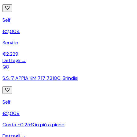
Self
€
2,004
Servito
€
2,229
Dettagli →
Q8
S.S. 7 APPIA KM 717 72100
,
Brindisi
Self
€
2,009
Costa ~0,25€ in più a pieno
Dettagli →