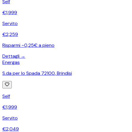
Self
€
1,999
Servito
€
2,259
Risparmi ~0,25€ a pieno
Dettagli →
Energas
S.da per lo Spada 72100
,
Brindisi
Self
€
1,999
Servito
€
2,049