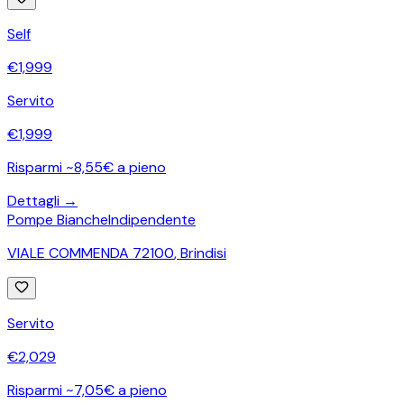
Self
€
1,999
Servito
€
1,999
Risparmi ~8,55€ a pieno
Dettagli →
Pompe Bianche
Indipendente
VIALE COMMENDA 72100
,
Brindisi
Servito
€
2,029
Risparmi ~7,05€ a pieno