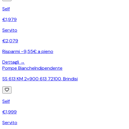
Self
€
1,979
Servito
€
2,079
Risparmi ~9,55€ a pieno
Dettagli →
Pompe Bianche
Indipendente
SS 613 KM 2+900 613 72100
,
Brindisi
Self
€
1,999
Servito