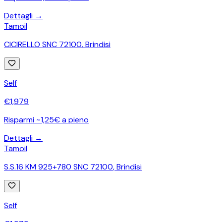
Dettagli →
Tamoil
CICIRELLO SNC 72100
,
Brindisi
Self
€
1,979
Risparmi ~1,25€ a pieno
Dettagli →
Tamoil
S.S.16 KM 925+780 SNC 72100
,
Brindisi
Self