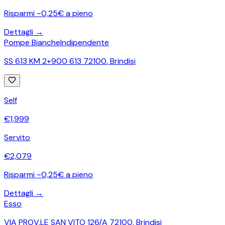
Risparmi ~0,25€ a pieno
Dettagli →
Pompe Bianche
Indipendente
SS 613 KM 2+900 613 72100
,
Brindisi
Self
€
1,999
Servito
€
2,079
Risparmi ~0,25€ a pieno
Dettagli →
Esso
VIA PROV.LE SAN VITO 126/A 72100
,
Brindisi