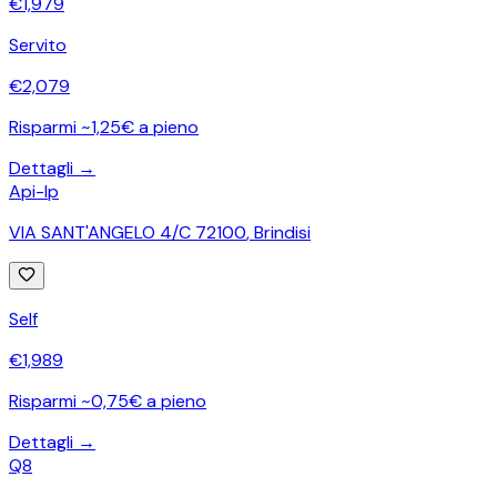
€
1,979
Servito
€
2,079
Risparmi ~1,25€ a pieno
Dettagli →
Api-Ip
VIA SANT'ANGELO 4/C 72100
,
Brindisi
Self
€
1,989
Risparmi ~0,75€ a pieno
Dettagli →
Q8