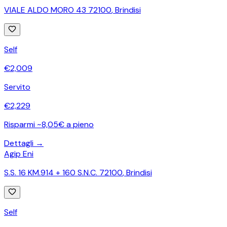
VIALE ALDO MORO 43 72100
,
Brindisi
Self
€
2,009
Servito
€
2,229
Risparmi ~8,05€ a pieno
Dettagli →
Agip Eni
S.S. 16 KM.914 + 160 S.N.C. 72100
,
Brindisi
Self