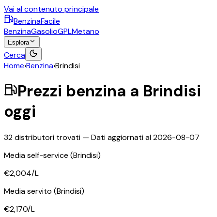
Vai al contenuto principale
BenzinaFacile
Benzina
Gasolio
GPL
Metano
Esplora
Cerca
Home
›
Benzina
›
Brindisi
Prezzi
benzina
a
Brindisi
oggi
32
distributori trovati — Dati aggiornati al
2026-08-07
Media self-service
(Brindisi)
€2,004
/L
Media servito
(Brindisi)
€2,170
/L