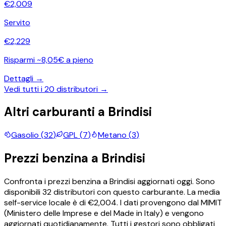
€
2,009
Servito
€
2,229
Risparmi ~8,05€ a pieno
Dettagli →
Vedi tutti i
20
distributori →
Altri carburanti a
Brindisi
Gasolio
(
32
)
GPL
(
7
)
Metano
(
3
)
Prezzi
benzina
a
Brindisi
Confronta i prezzi
benzina
a
Brindisi
aggiornati oggi.
Sono
disponibili
32
distributori con questo carburante.
La media
self-service locale è di €
2,004
.
I dati provengono dal MIMIT
(Ministero delle Imprese e del Made in Italy) e vengono
aggiornati quotidianamente. Tutti i gestori sono obbligati