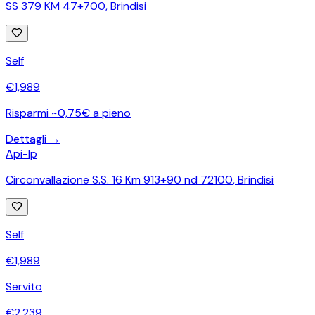
SS 379 KM 47+700
,
Brindisi
Self
€
1,989
Risparmi ~0,75€ a pieno
Dettagli →
Api-Ip
Circonvallazione S.S. 16 Km 913+90 nd 72100
,
Brindisi
Self
€
1,989
Servito
€
2,239