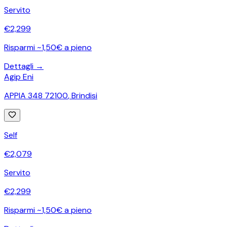
Servito
€
2,299
Risparmi ~1,50€ a pieno
Dettagli →
Agip Eni
APPIA 348 72100
,
Brindisi
Self
€
2,079
Servito
€
2,299
Risparmi ~1,50€ a pieno