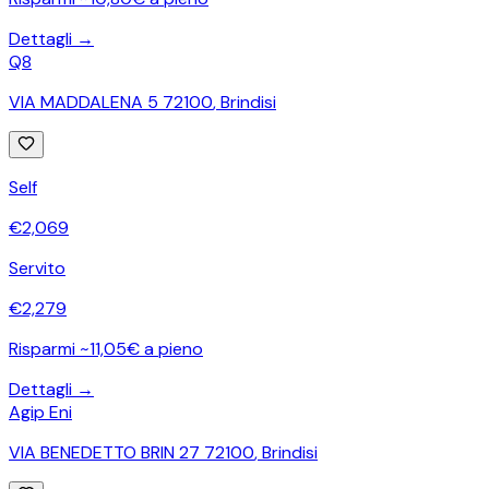
Dettagli →
Q8
VIA MADDALENA 5 72100
,
Brindisi
Self
€
2,069
Servito
€
2,279
Risparmi ~11,05€ a pieno
Dettagli →
Agip Eni
VIA BENEDETTO BRIN 27 72100
,
Brindisi