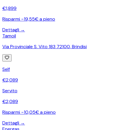
€
1,899
Risparmi ~19,55€ a pieno
Dettagli →
Tamoil
Via Provinciale S. Vito 183 72100
,
Brindisi
Self
€
2,089
Servito
€
2,089
Risparmi ~10,05€ a pieno
Dettagli →
Energas