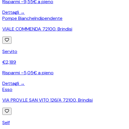
Risparmi ~9,55€ a pieno
Dettagli →
Pompe Bianche
Indipendente
VIALE COMMENDA 72100
,
Brindisi
Servito
€
2,189
Risparmi ~5,05€ a pieno
Dettagli →
Esso
VIA PROV.LE SAN VITO 126/A 72100
,
Brindisi
Self