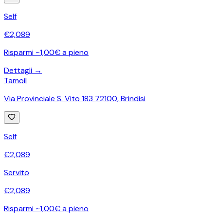
Self
€
2,089
Risparmi ~1,00€ a pieno
Dettagli →
Tamoil
Via Provinciale S. Vito 183 72100
,
Brindisi
Self
€
2,089
Servito
€
2,089
Risparmi ~1,00€ a pieno