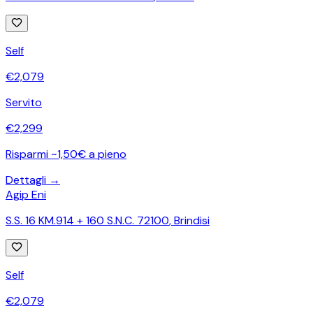
Self
€
2,079
Servito
€
2,299
Risparmi ~1,50€ a pieno
Dettagli →
Agip Eni
S.S. 16 KM.914 + 160 S.N.C. 72100
,
Brindisi
Self
€
2,079