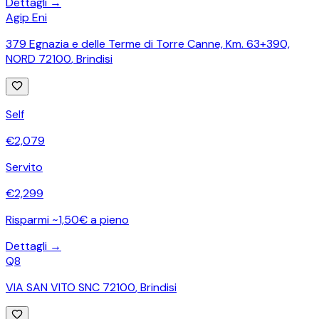
Dettagli →
Agip Eni
379 Egnazia e delle Terme di Torre Canne, Km. 63+390,
NORD 72100
,
Brindisi
Self
€
2,079
Servito
€
2,299
Risparmi ~1,50€ a pieno
Dettagli →
Q8
VIA SAN VITO SNC 72100
,
Brindisi