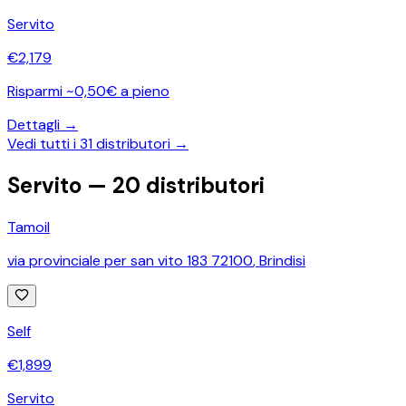
Servito
€
2,179
Risparmi ~0,50€ a pieno
Dettagli →
Vedi tutti i
31
distributori →
Servito —
20
distributori
Tamoil
via provinciale per san vito 183 72100
,
Brindisi
Self
€
1,899
Servito