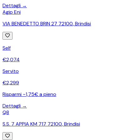
Dettagli →
Agip Eni
VIA BENEDETTO BRIN 27 72100
,
Brindisi
Self
€
2,074
Servito
€
2,299
Risparmi ~1,75€ a pieno
Dettagli →
Q8
S.S. 7 APPIA KM 717 72100
,
Brindisi