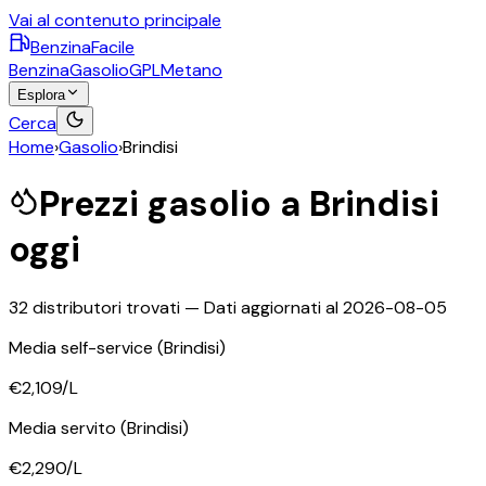
Vai al contenuto principale
BenzinaFacile
Benzina
Gasolio
GPL
Metano
Esplora
Cerca
Home
›
Gasolio
›
Brindisi
Prezzi
gasolio
a
Brindisi
oggi
32
distributori trovati — Dati aggiornati al
2026-08-05
Media self-service
(Brindisi)
€2,109
/L
Media servito
(Brindisi)
€2,290
/L