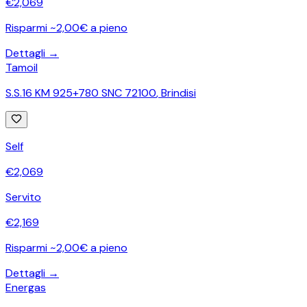
€
2,069
Risparmi ~2,00€ a pieno
Dettagli →
Tamoil
S.S.16 KM 925+780 SNC 72100
,
Brindisi
Self
€
2,069
Servito
€
2,169
Risparmi ~2,00€ a pieno
Dettagli →
Energas