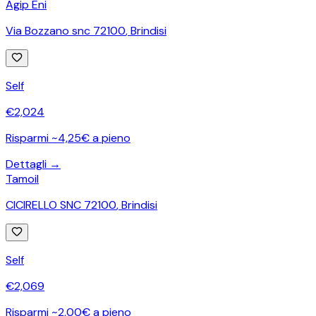
Agip Eni
Via Bozzano snc 72100
,
Brindisi
Self
€
2,024
Risparmi ~4,25€ a pieno
Dettagli →
Tamoil
CICIRELLO SNC 72100
,
Brindisi
Self
€
2,069
Risparmi ~2,00€ a pieno