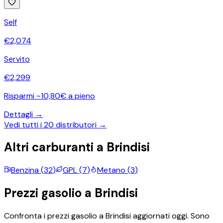
Self
€
2,074
Servito
€
2,299
Risparmi ~10,80€ a pieno
Dettagli →
Vedi tutti i
20
distributori →
Altri carburanti a
Brindisi
Benzina
(
32
)
GPL
(
7
)
Metano
(
3
)
Prezzi
gasolio
a
Brindisi
Confronta i prezzi
gasolio
a
Brindisi
aggiornati oggi.
Sono