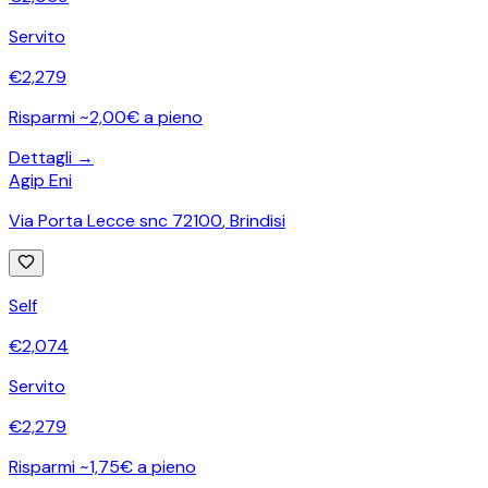
Servito
€
2,279
Risparmi ~2,00€ a pieno
Dettagli →
Agip Eni
Via Porta Lecce snc 72100
,
Brindisi
Self
€
2,074
Servito
€
2,279
Risparmi ~1,75€ a pieno