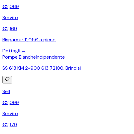
€
2,069
Servito
€
2,169
Risparmi ~11,05€ a pieno
Dettagli →
Pompe Bianche
Indipendente
SS 613 KM 2+900 613 72100
,
Brindisi
Self
€
2,099
Servito
€
2,179