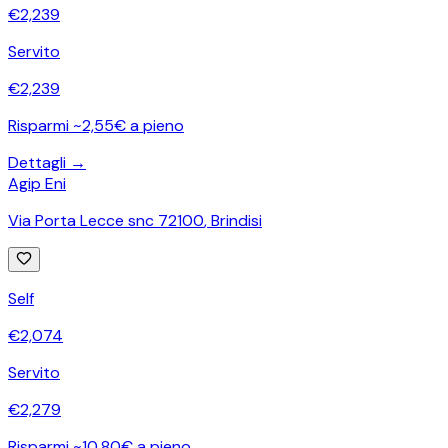
€
2,239
Servito
€
2,239
Risparmi ~2,55€ a pieno
Dettagli →
Agip Eni
Via Porta Lecce snc 72100
,
Brindisi
Self
€
2,074
Servito
€
2,279
Risparmi ~10,80€ a pieno