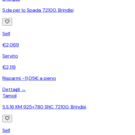
S.da per lo Spada 72100
,
Brindisi
Self
€
2,069
Servito
€
2,119
Risparmi ~11,05€ a pieno
Dettagli →
Tamoil
S.S.16 KM 925+780 SNC 72100
,
Brindisi
Self