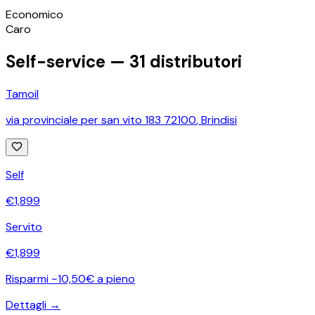
©
OpenStreetMap
Economico
+
Caro
−
Self-service —
31
distributori
Tamoil
via provinciale per san vito 183 72100
,
Brindisi
Self
€
1,899
Servito
€
1,899
Risparmi ~10,50€ a pieno
Dettagli →