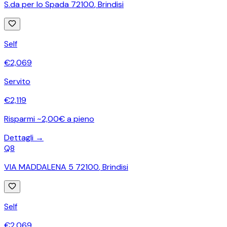
S.da per lo Spada 72100
,
Brindisi
Self
€
2,069
Servito
€
2,119
Risparmi ~2,00€ a pieno
Dettagli →
Q8
VIA MADDALENA 5 72100
,
Brindisi
Self
€
2,069