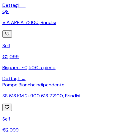
Dettagli →
Q8
VIA APPIA 72100
,
Brindisi
Self
€
2,099
Risparmi ~0,50€ a pieno
Dettagli →
Pompe Bianche
Indipendente
SS 613 KM 2+900 613 72100
,
Brindisi
Self
€
2,099