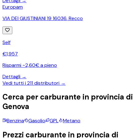
Dettagli →
Europam
VIA DEI GIUSTINIANI 19 16036
,
Recco
Self
€
1,957
Risparmi ~2,60€ a pieno
Dettagli →
Vedi tutti i
211
distributori →
Cerca per carburante in provincia di
Genova
Benzina
Gasolio
GPL
Metano
Prezzi carburante in provincia di