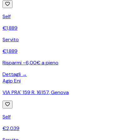
Self
€
1,889
Servito
€
1,889
Risparmi ~6,00€ a pieno
Dettagli →
Agip Eni
VIA PRA' 159 R. 16157
,
Genova
Self
€
2,039
Servito