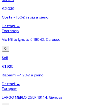
€
2,039
Costa ~1,50€ in più a pieno
Dettagli →
Enercoop
Via Milite Ignoto 5 16042
,
Carasco
Self
€
1,925
Risparmi ~4,20€ a pieno
Dettagli →
Europam
LARGO MERLO 255R 16144
,
Genova