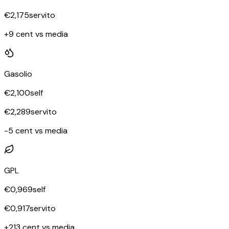
€
2,175
servito
+9 cent vs media
Gasolio
€
2,100
self
€
2,289
servito
-5 cent vs media
GPL
€
0,969
self
€
0,917
servito
+213 cent vs media