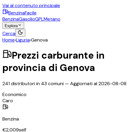
Vai al contenuto principale
BenzinaFacile
Benzina
Gasolio
GPL
Metano
Esplora
Cerca
Home
›
Liguria
›
Genova
Prezzi carburante in
provincia di
Genova
241
distributori in
43
comuni — Aggiornati al
2026-08-08
©
OpenStreetMap
Economico
+
Caro
−
Benzina
€
2,009
self