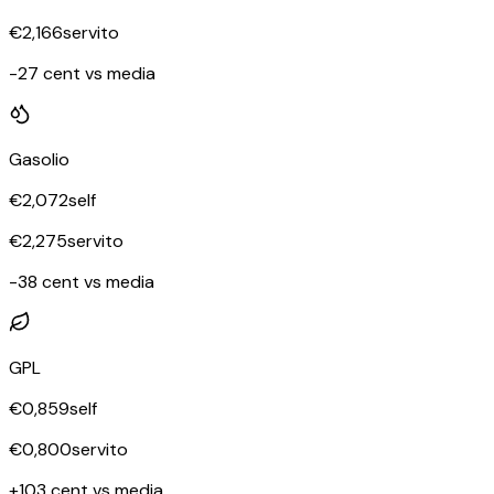
€
2,166
servito
-27 cent vs media
Gasolio
€
2,072
self
€
2,275
servito
-38 cent vs media
GPL
€
0,859
self
€
0,800
servito
+103 cent vs media