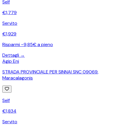
Self
€
1,779
Servito
€
1,929
Risparmi ~9,85€ a pieno
Dettagli →
Agip Eni
STRADA PROVINCIALE PER SINNAI SNC 09069
,
Maracalagonis
Self
€
1,834
Servito