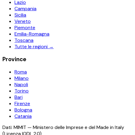
Lazio
Campania
Sicilia
Veneto
Piemonte
Emilia-Romagna
Toscana
Tutte le regioni →
Province
Roma
Milano
Napoli
Torino
Bari
Firenze
Bologna
Catania
Dati: MIMIT — Ministero delle Imprese e del Made in Italy
(Licenza IODL 2.0)