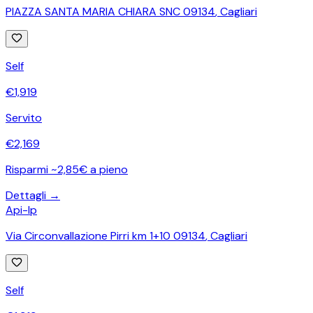
PIAZZA SANTA MARIA CHIARA SNC 09134
,
Cagliari
Self
€
1,919
Servito
€
2,169
Risparmi ~2,85€ a pieno
Dettagli →
Api-Ip
Via Circonvallazione Pirri km 1+10 09134
,
Cagliari
Self