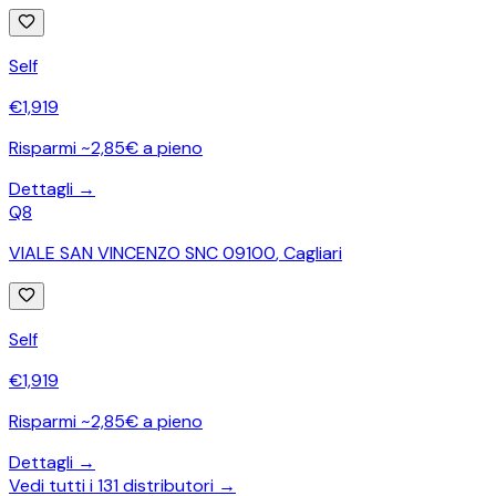
Self
€
1,919
Risparmi ~2,85€ a pieno
Dettagli →
Q8
VIALE SAN VINCENZO SNC 09100
,
Cagliari
Self
€
1,919
Risparmi ~2,85€ a pieno
Dettagli →
Vedi tutti i
131
distributori →