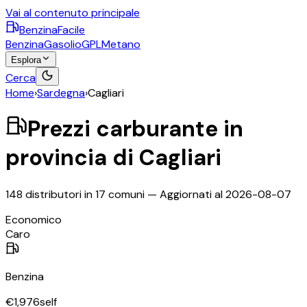
Vai al contenuto principale
BenzinaFacile
Benzina
Gasolio
GPL
Metano
Esplora
Cerca
Home
›
Sardegna
›
Cagliari
Prezzi carburante in
provincia di
Cagliari
148
distributori in
17
comuni — Aggiornati al
2026-08-07
©
OpenStreetMap
Economico
+
Caro
−
Benzina
€
1,976
self