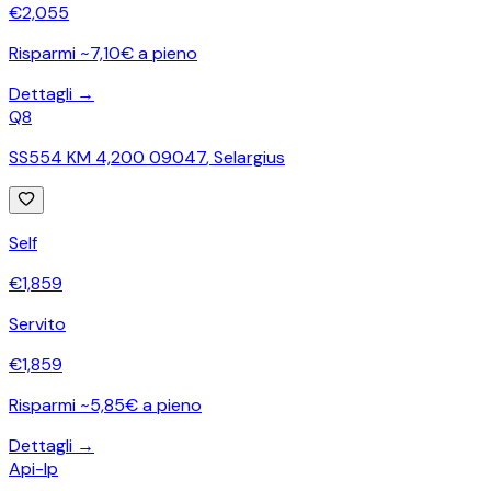
€
2,055
Risparmi ~7,10€ a pieno
Dettagli →
Q8
SS554 KM 4,200 09047
,
Selargius
Self
€
1,859
Servito
€
1,859
Risparmi ~5,85€ a pieno
Dettagli →
Api-Ip