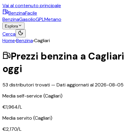
Vai al contenuto principale
BenzinaFacile
Benzina
Gasolio
GPL
Metano
Esplora
Cerca
Home
›
Benzina
›
Cagliari
Prezzi
benzina
a
Cagliari
oggi
53
distributori trovati — Dati aggiornati al
2026-08-05
Media self-service
(Cagliari)
€1,964
/L
Media servito
(Cagliari)
€2,170
/L