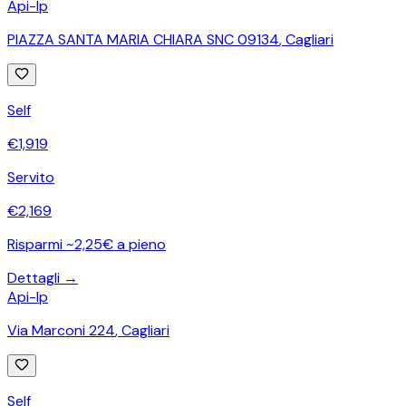
Api-Ip
PIAZZA SANTA MARIA CHIARA SNC 09134
,
Cagliari
Self
€
1,919
Servito
€
2,169
Risparmi ~2,25€ a pieno
Dettagli →
Api-Ip
Via Marconi 224
,
Cagliari
Self