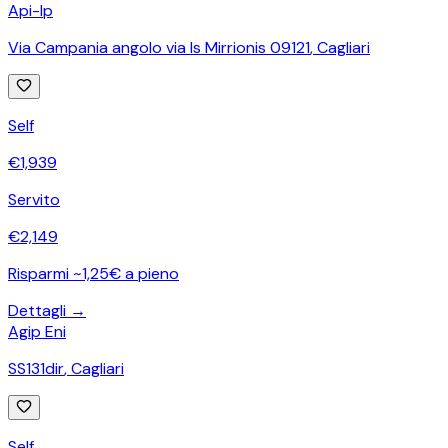
Api-Ip
Via Campania angolo via Is Mirrionis 09121
,
Cagliari
Self
€
1,939
Servito
€
2,149
Risparmi ~1,25€ a pieno
Dettagli →
Agip Eni
SS131dir
,
Cagliari
Self