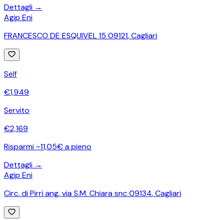
Dettagli →
Agip Eni
FRANCESCO DE ESQUIVEL 15 09121
,
Cagliari
Self
€
1,949
Servito
€
2,169
Risparmi ~11,05€ a pieno
Dettagli →
Agip Eni
Circ. di Pirri ang, via S.M. Chiara snc 09134
,
Cagliari