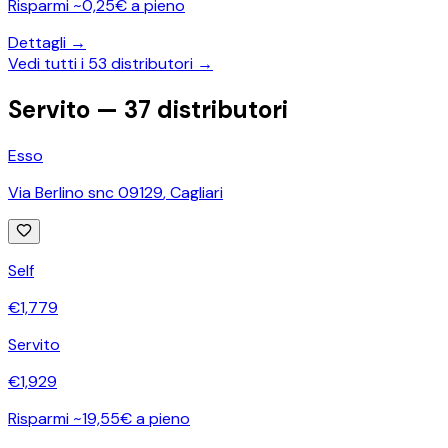
Risparmi ~0,25€ a pieno
Dettagli →
Vedi tutti i
53
distributori →
Servito —
37
distributori
Esso
Via Berlino snc 09129
,
Cagliari
Self
€
1,779
Servito
€
1,929
Risparmi ~19,55€ a pieno