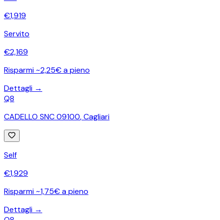
€
1,919
Servito
€
2,169
Risparmi ~2,25€ a pieno
Dettagli →
Q8
CADELLO SNC 09100
,
Cagliari
Self
€
1,929
Risparmi ~1,75€ a pieno
Dettagli →
Q8