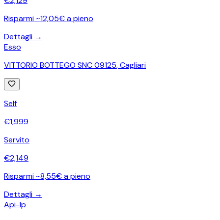
€
2,129
Risparmi ~12,05€ a pieno
Dettagli →
Esso
VITTORIO BOTTEGO SNC 09125
,
Cagliari
Self
€
1,999
Servito
€
2,149
Risparmi ~8,55€ a pieno
Dettagli →
Api-Ip