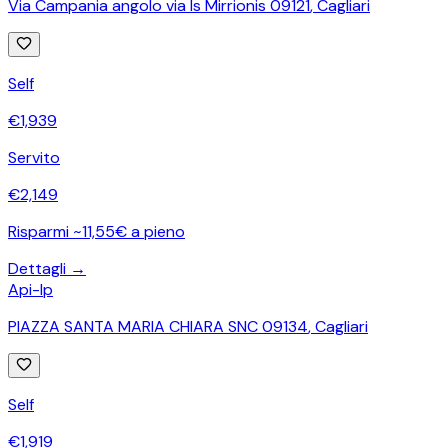
Via Campania angolo via Is Mirrionis 09121
,
Cagliari
Self
€
1,939
Servito
€
2,149
Risparmi ~11,55€ a pieno
Dettagli →
Api-Ip
PIAZZA SANTA MARIA CHIARA SNC 09134
,
Cagliari
Self
€
1,919