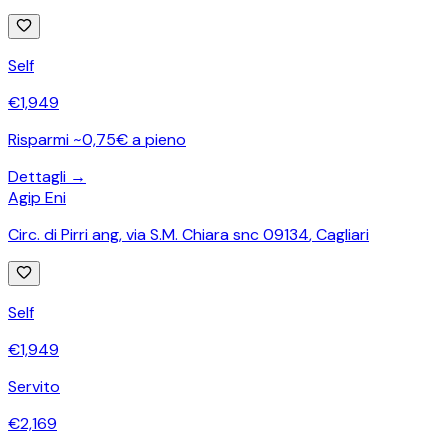
Self
€
1,949
Risparmi ~0,75€ a pieno
Dettagli →
Agip Eni
Circ. di Pirri ang, via S.M. Chiara snc 09134
,
Cagliari
Self
€
1,949
Servito
€
2,169