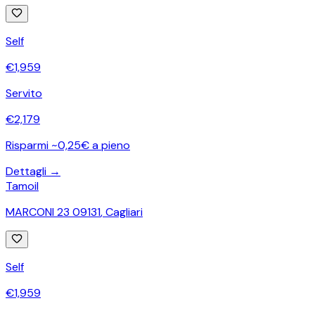
Self
€
1,959
Servito
€
2,179
Risparmi ~0,25€ a pieno
Dettagli →
Tamoil
MARCONI 23 09131
,
Cagliari
Self
€
1,959