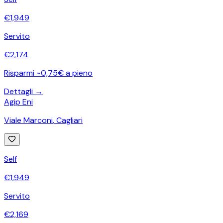
€
1,949
Servito
€
2,174
Risparmi ~0,75€ a pieno
Dettagli →
Agip Eni
Viale Marconi
,
Cagliari
Self
€
1,949
Servito
€
2,169