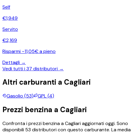
Self
€
1,949
Servito
€
2,169
Risparmi ~11,05€ a pieno
Dettagli →
Vedi tutti i
37
distributori →
Altri carburanti a
Cagliari
Gasolio
(
53
)
GPL
(
4
)
Prezzi
benzina
a
Cagliari
Confronta i prezzi
benzina
a
Cagliari
aggiornati oggi.
Sono
disponibili
53
distributori con questo carburante.
La media