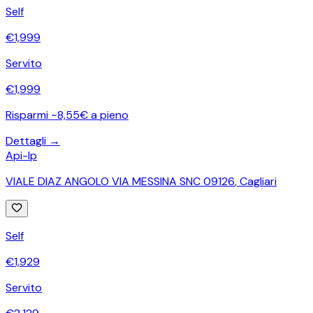
Self
€
1,999
Servito
€
1,999
Risparmi ~8,55€ a pieno
Dettagli →
Api-Ip
VIALE DIAZ ANGOLO VIA MESSINA SNC 09126
,
Cagliari
Self
€
1,929
Servito