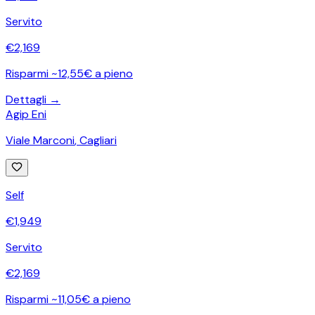
Servito
€
2,169
Risparmi ~12,55€ a pieno
Dettagli →
Agip Eni
Viale Marconi
,
Cagliari
Self
€
1,949
Servito
€
2,169
Risparmi ~11,05€ a pieno