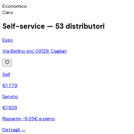
©
OpenStreetMap
Economico
+
Caro
−
Self-service —
53
distributori
Esso
Via Berlino snc 09129
,
Cagliari
Self
€
1,779
Servito
€
1,929
Risparmi ~9,25€ a pieno
Dettagli →