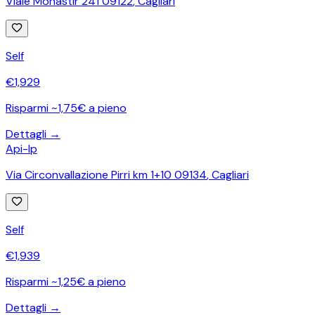
Viale Monastir 241 09122
,
Cagliari
Self
€
1,929
Risparmi ~1,75€ a pieno
Dettagli →
Api-Ip
Via Circonvallazione Pirri km 1+10 09134
,
Cagliari
Self
€
1,939
Risparmi ~1,25€ a pieno
Dettagli →