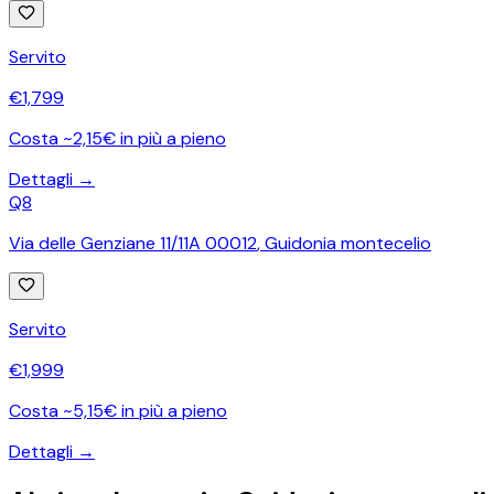
Servito
€
1,799
Costa ~2,15€ in più a pieno
Dettagli →
Q8
Via delle Genziane 11/11A 00012
,
Guidonia montecelio
Servito
€
1,999
Costa ~5,15€ in più a pieno
Dettagli →