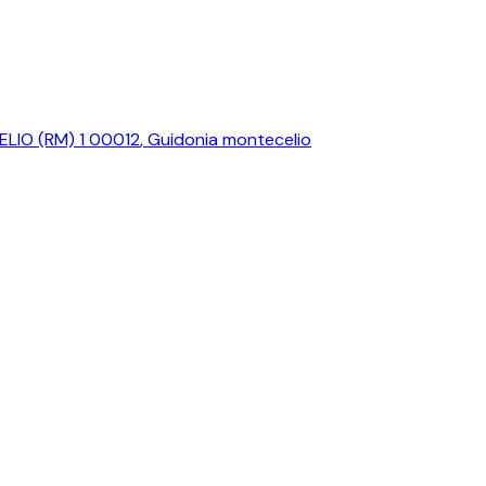
LIO (RM) 1 00012
,
Guidonia montecelio