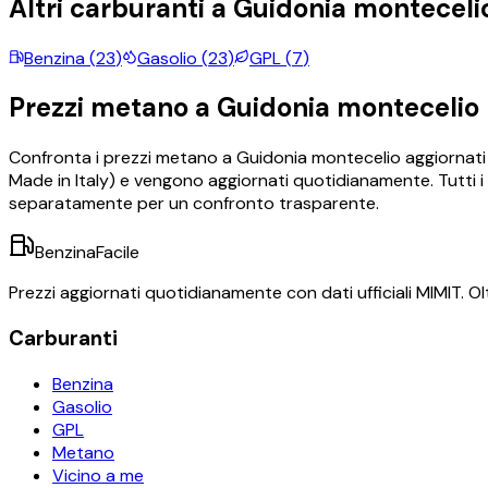
Altri carburanti a
Guidonia monteceli
Benzina
(
23
)
Gasolio
(
23
)
GPL
(
7
)
Prezzi
metano
a
Guidonia montecelio
Confronta i prezzi
metano
a
Guidonia montecelio
aggiornati 
Made in Italy) e vengono aggiornati quotidianamente. Tutti i 
separatamente per un confronto trasparente.
BenzinaFacile
Prezzi aggiornati quotidianamente con dati ufficiali MIMIT. Olt
Carburanti
Benzina
Gasolio
GPL
Metano
Vicino a me