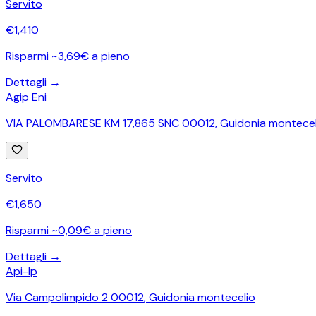
Servito
€
1,410
Risparmi ~3,69€ a pieno
Dettagli →
Agip Eni
VIA PALOMBARESE KM 17,865 SNC 00012
,
Guidonia montecel
Servito
€
1,650
Risparmi ~0,09€ a pieno
Dettagli →
Api-Ip
Via Campolimpido 2 00012
,
Guidonia montecelio