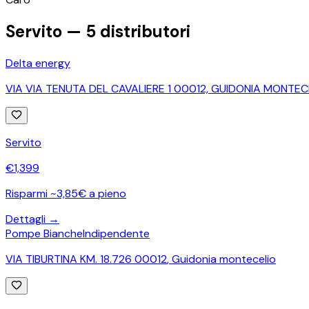
Servito —
5
distributori
Delta energy
VIA VIA TENUTA DEL CAVALIERE 1 00012, GUIDONIA MONTECE
Servito
€
1,399
Risparmi ~3,85€ a pieno
Dettagli →
Pompe Bianche
Indipendente
VIA TIBURTINA KM. 18.726 00012
,
Guidonia montecelio