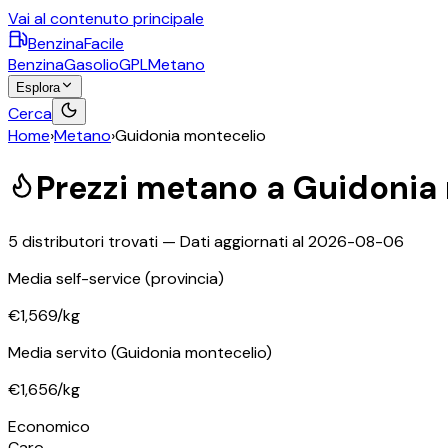
Vai al contenuto principale
BenzinaFacile
Benzina
Gasolio
GPL
Metano
Esplora
Cerca
Home
›
Metano
›
Guidonia montecelio
Prezzi
metano
a
Guidonia
5
distributori trovati — Dati aggiornati al
2026-08-06
Media self-service
(provincia)
€1,569
/kg
Media servito
(Guidonia montecelio)
€1,656
/kg
Economico
Caro