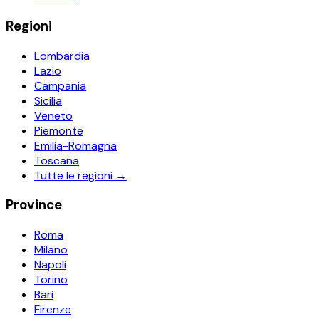
Regioni
Lombardia
Lazio
Campania
Sicilia
Veneto
Piemonte
Emilia-Romagna
Toscana
Tutte le regioni →
Province
Roma
Milano
Napoli
Torino
Bari
Firenze