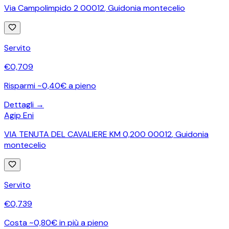
Via Campolimpido 2 00012
,
Guidonia montecelio
Servito
€
0,709
Risparmi ~0,40€ a pieno
Dettagli →
Agip Eni
VIA TENUTA DEL CAVALIERE KM 0,200 00012
,
Guidonia
montecelio
Servito
€
0,739
Costa ~0,80€ in più a pieno