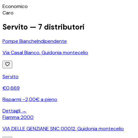
©
OpenStreetMap
Economico
+
Caro
−
Servito —
7
distributori
Pompe Bianche
Indipendente
Via Casal Bianco
,
Guidonia montecelio
Servito
€
0,669
Risparmi ~2,00€ a pieno
Dettagli →
Fiamma 2000
VIA DELLE GENZIANE SNC 00012
,
Guidonia montecelio