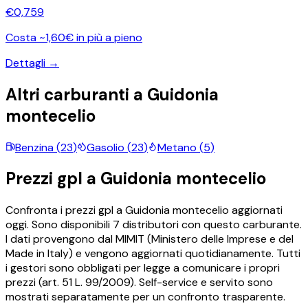
€
0,759
Costa ~1,60€ in più a pieno
Dettagli →
Altri carburanti a
Guidonia
montecelio
Benzina
(
23
)
Gasolio
(
23
)
Metano
(
5
)
Prezzi
gpl
a
Guidonia montecelio
Confronta i prezzi
gpl
a
Guidonia montecelio
aggiornati
oggi.
Sono disponibili
7
distributori con questo carburante.
I dati provengono dal MIMIT (Ministero delle Imprese e del
Made in Italy) e vengono aggiornati quotidianamente. Tutti
i gestori sono obbligati per legge a comunicare i propri
prezzi (art. 51 L. 99/2009). Self-service e servito sono
mostrati separatamente per un confronto trasparente.