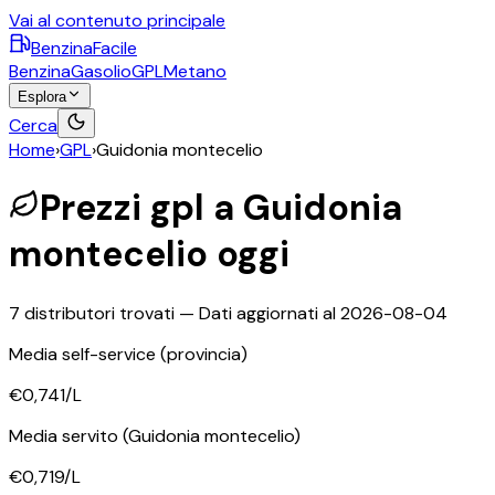
Vai al contenuto principale
BenzinaFacile
Benzina
Gasolio
GPL
Metano
Esplora
Cerca
Home
›
GPL
›
Guidonia montecelio
Prezzi
gpl
a
Guidonia
montecelio
oggi
7
distributori trovati — Dati aggiornati al
2026-08-04
Media self-service
(provincia)
€0,741
/L
Media servito
(Guidonia montecelio)
€0,719
/L