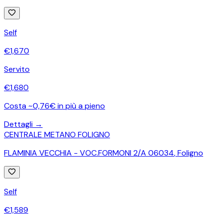
Self
€
1,670
Servito
€
1,680
Costa ~0,76€ in più a pieno
Dettagli →
CENTRALE METANO FOLIGNO
FLAMINIA VECCHIA - VOC.FORMONI 2/A 06034
,
Foligno
Self
€
1,589