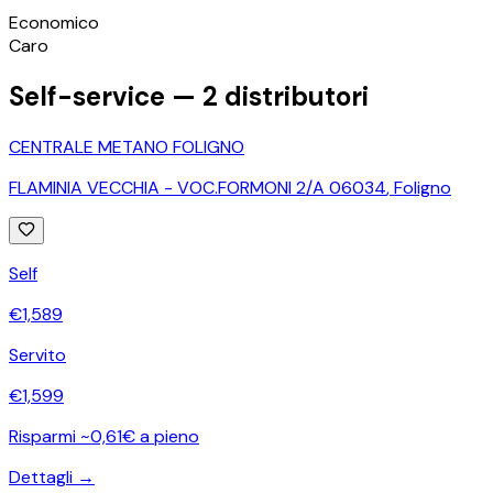
©
OpenStreetMap
Economico
+
Caro
−
Self-service —
2
distributori
CENTRALE METANO FOLIGNO
FLAMINIA VECCHIA - VOC.FORMONI 2/A 06034
,
Foligno
Self
€
1,589
Servito
€
1,599
Risparmi ~0,61€ a pieno
Dettagli →