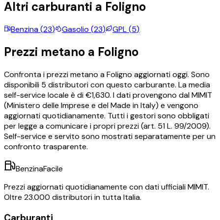
Altri carburanti a
Foligno
Benzina
(
23
)
Gasolio
(
23
)
GPL
(
5
)
Prezzi
metano
a
Foligno
Confronta i prezzi
metano
a
Foligno
aggiornati oggi.
Sono
disponibili
5
distributori con questo carburante.
La media
self-service locale è di €
1,630
.
I dati provengono dal MIMIT
(Ministero delle Imprese e del Made in Italy) e vengono
aggiornati quotidianamente. Tutti i gestori sono obbligati
per legge a comunicare i propri prezzi (art. 51 L. 99/2009).
Self-service e servito sono mostrati separatamente per un
confronto trasparente.
BenzinaFacile
Prezzi aggiornati quotidianamente con dati ufficiali MIMIT.
Oltre 23.000 distributori in tutta Italia.
Carburanti