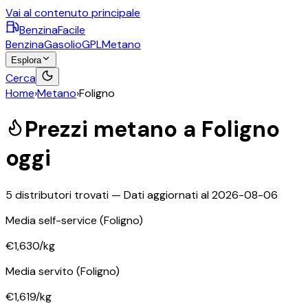
Vai al contenuto principale
BenzinaFacile
Benzina
Gasolio
GPL
Metano
Esplora
Cerca
Home
›
Metano
›
Foligno
Prezzi
metano
a
Foligno
oggi
5
distributori trovati — Dati aggiornati al
2026-08-06
Media self-service
(Foligno)
€1,630
/kg
Media servito
(Foligno)
€1,619
/kg