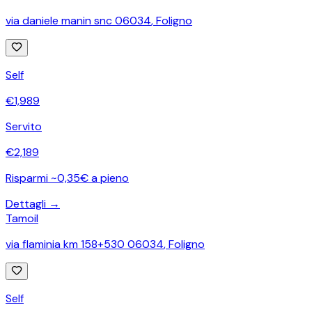
via daniele manin snc 06034
,
Foligno
Self
€
1,989
Servito
€
2,189
Risparmi ~0,35€ a pieno
Dettagli →
Tamoil
via flaminia km 158+530 06034
,
Foligno
Self