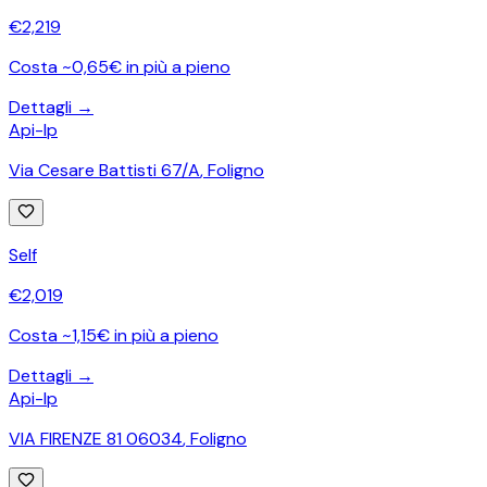
€
2,219
Costa ~0,65€ in più a pieno
Dettagli →
Api-Ip
Via Cesare Battisti 67/A
,
Foligno
Self
€
2,019
Costa ~1,15€ in più a pieno
Dettagli →
Api-Ip
VIA FIRENZE 81 06034
,
Foligno