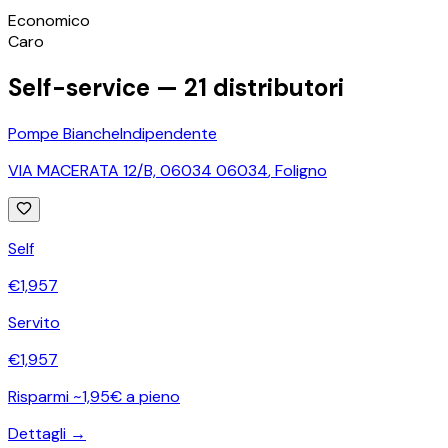
©
OpenStreetMap
Economico
+
Caro
−
Self-service —
21
distributori
Pompe Bianche
Indipendente
VIA MACERATA 12/B, 06034 06034
,
Foligno
Self
€
1,957
Servito
€
1,957
Risparmi ~1,95€ a pieno
Dettagli →