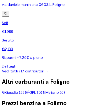
via daniele manin snc 06034
,
Foligno
Self
€
1,989
Servito
€
2,189
Risparmi ~7,25€ a pieno
Dettagli →
Vedi tutti i
17
distributori →
Altri carburanti a
Foligno
Gasolio
(
23
)
GPL
(
5
)
Metano
(
5
)
Prezzi
benzina
a
Foligno