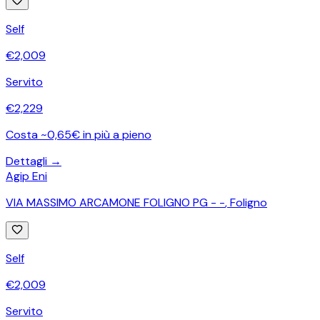
Self
€
2,009
Servito
€
2,229
Costa ~0,65€ in più a pieno
Dettagli →
Agip Eni
VIA MASSIMO ARCAMONE FOLIGNO PG - -
,
Foligno
Self
€
2,009
Servito