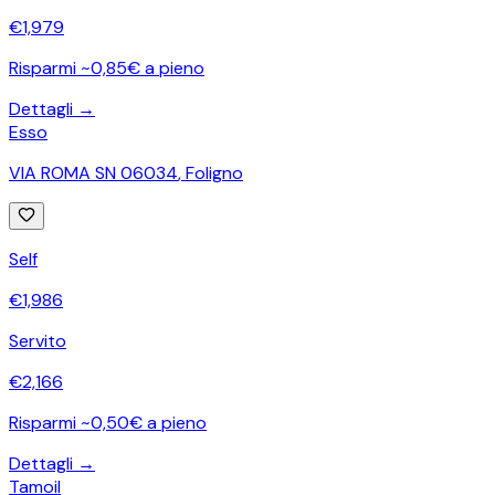
€
1,979
Risparmi ~0,85€ a pieno
Dettagli →
Esso
VIA ROMA SN 06034
,
Foligno
Self
€
1,986
Servito
€
2,166
Risparmi ~0,50€ a pieno
Dettagli →
Tamoil