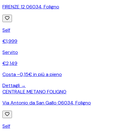
FIRENZE 12 06034
,
Foligno
Self
€
1,999
Servito
€
2,149
Costa ~0,15€ in più a pieno
Dettagli →
CENTRALE METANO FOLIGNO
Via Antonio da San Gallo 06034
,
Foligno
Self