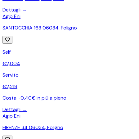
Dettagli →
Agip Eni
SANTOCCHIA 163 06034
,
Foligno
Self
€
2,004
Servito
€
2,219
Costa ~0,40€ in più a pieno
Dettagli →
Agip Eni
FIRENZE 34 06034
,
Foligno