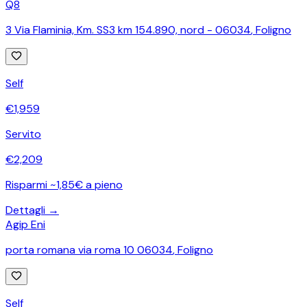
Q8
3 Via Flaminia, Km. SS3 km 154.890, nord - 06034
,
Foligno
Self
€
1,959
Servito
€
2,209
Risparmi ~1,85€ a pieno
Dettagli →
Agip Eni
porta romana via roma 10 06034
,
Foligno
Self