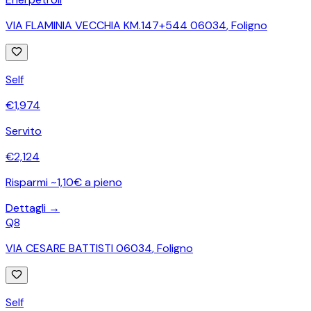
VIA FLAMINIA VECCHIA KM.147+544 06034
,
Foligno
Self
€
1,974
Servito
€
2,124
Risparmi ~1,10€ a pieno
Dettagli →
Q8
VIA CESARE BATTISTI 06034
,
Foligno
Self