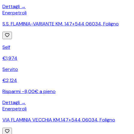
Dettagli →
Enerpetroli
S.S. FLAMINIA-VARIANTE KM. 147+544 06034
,
Foligno
Self
€
1,974
Servito
€
2,124
Risparmi ~8,00€ a pieno
Dettagli →
Enerpetroli
VIA FLAMINIA VECCHIA KM.147+544 06034
,
Foligno