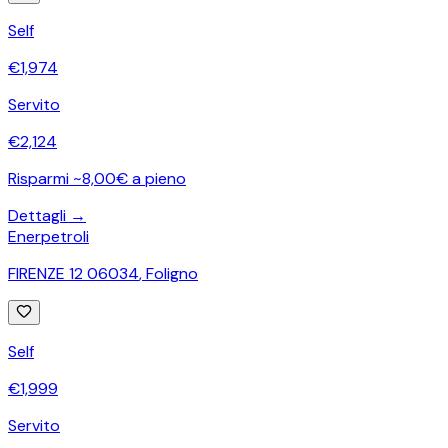
Self
€
1,974
Servito
€
2,124
Risparmi ~8,00€ a pieno
Dettagli →
Enerpetroli
FIRENZE 12 06034
,
Foligno
Self
€
1,999
Servito