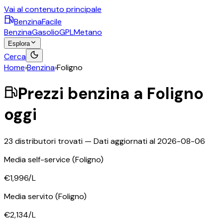
Vai al contenuto principale
BenzinaFacile
Benzina
Gasolio
GPL
Metano
Esplora
Cerca
Home
›
Benzina
›
Foligno
Prezzi
benzina
a
Foligno
oggi
23
distributori trovati — Dati aggiornati al
2026-08-06
Media self-service
(Foligno)
€1,996
/L
Media servito
(Foligno)
€2,134
/L