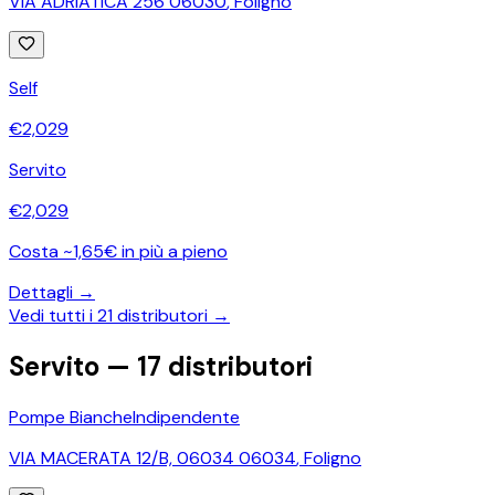
VIA ADRIATICA 256 06030
,
Foligno
Self
€
2,029
Servito
€
2,029
Costa ~1,65€ in più a pieno
Dettagli →
Vedi tutti i
21
distributori →
Servito —
17
distributori
Pompe Bianche
Indipendente
VIA MACERATA 12/B, 06034 06034
,
Foligno