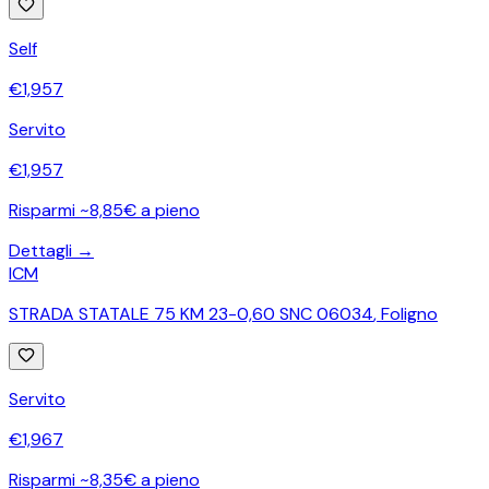
Self
€
1,957
Servito
€
1,957
Risparmi ~8,85€ a pieno
Dettagli →
ICM
STRADA STATALE 75 KM 23-0,60 SNC 06034
,
Foligno
Servito
€
1,967
Risparmi ~8,35€ a pieno