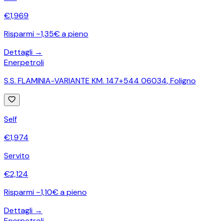
€
1,969
Risparmi ~1,35€ a pieno
Dettagli →
Enerpetroli
S.S. FLAMINIA-VARIANTE KM. 147+544 06034
,
Foligno
Self
€
1,974
Servito
€
2,124
Risparmi ~1,10€ a pieno
Dettagli →
Enerpetroli