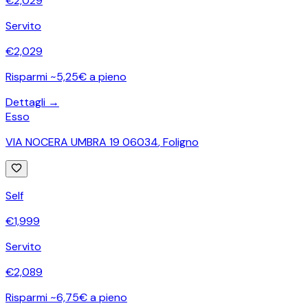
€
2,029
Servito
€
2,029
Risparmi ~5,25€ a pieno
Dettagli →
Esso
VIA NOCERA UMBRA 19 06034
,
Foligno
Self
€
1,999
Servito
€
2,089
Risparmi ~6,75€ a pieno