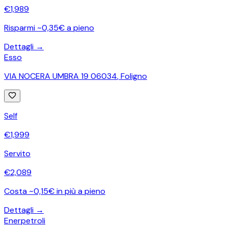
€
1,989
Risparmi ~0,35€ a pieno
Dettagli →
Esso
VIA NOCERA UMBRA 19 06034
,
Foligno
Self
€
1,999
Servito
€
2,089
Costa ~0,15€ in più a pieno
Dettagli →
Enerpetroli