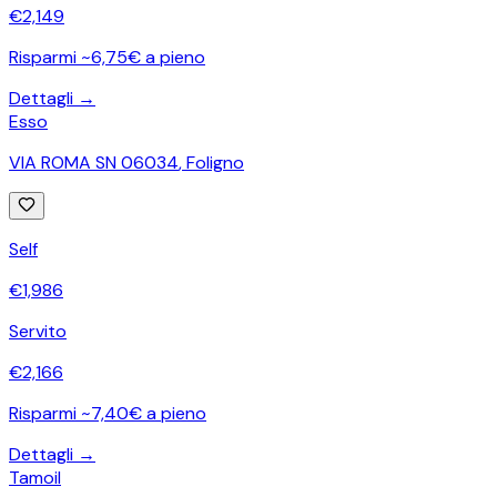
€
2,149
Risparmi ~6,75€ a pieno
Dettagli →
Esso
VIA ROMA SN 06034
,
Foligno
Self
€
1,986
Servito
€
2,166
Risparmi ~7,40€ a pieno
Dettagli →
Tamoil