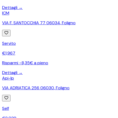
Dettagli →
ICM
VIA F. SANTOCCHIA 77 06034
,
Foligno
Servito
€
1,967
Risparmi ~8,35€ a pieno
Dettagli →
Api-Ip
VIA ADRIATICA 256 06030
,
Foligno
Self