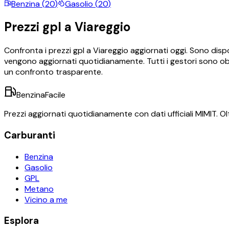
Benzina
(
20
)
Gasolio
(
20
)
Prezzi
gpl
a
Viareggio
Confronta i prezzi
gpl
a
Viareggio
aggiornati oggi.
Sono dispo
vengono aggiornati quotidianamente. Tutti i gestori sono obb
un confronto trasparente.
BenzinaFacile
Prezzi aggiornati quotidianamente con dati ufficiali MIMIT. Olt
Carburanti
Benzina
Gasolio
GPL
Metano
Vicino a me
Esplora