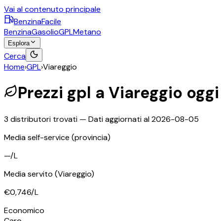
Vai al contenuto principale
BenzinaFacile
Benzina
Gasolio
GPL
Metano
Esplora
Cerca
Home
›
GPL
›
Viareggio
Prezzi
gpl
a
Viareggio
oggi
3
distributori trovati — Dati aggiornati al
2026-08-05
Media self-service
(provincia)
—
/L
Media servito
(Viareggio)
€0,746
/L
Economico
Caro