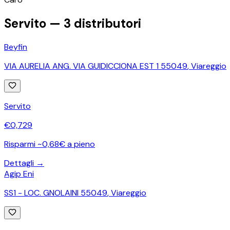
Servito —
3
distributori
Beyfin
VIA AURELIA ANG. VIA GUIDICCIONA EST 1 55049
,
Viareggio
Servito
€
0,729
Risparmi ~0,68€ a pieno
Dettagli →
Agip Eni
SS1 - LOC. GNOLAINI 55049
,
Viareggio