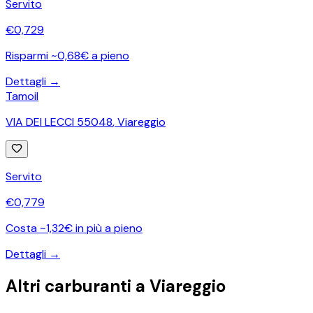
Servito
€
0,729
Risparmi ~0,68€ a pieno
Dettagli →
Tamoil
VIA DEI LECCI 55048
,
Viareggio
Servito
€
0,779
Costa ~1,32€ in più a pieno
Dettagli →
Altri carburanti a
Viareggio