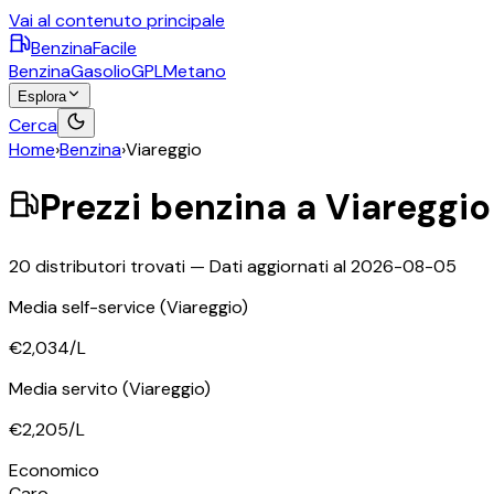
Vai al contenuto principale
BenzinaFacile
Benzina
Gasolio
GPL
Metano
Esplora
Cerca
Home
›
Benzina
›
Viareggio
Prezzi
benzina
a
Viareggio
20
distributori trovati — Dati aggiornati al
2026-08-05
Media self-service
(Viareggio)
€2,034
/L
Media servito
(Viareggio)
€2,205
/L
Economico
Caro