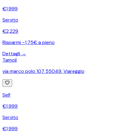
€
1,999
Servito
€
2,229
Risparmi ~1,75€ a pieno
Dettagli →
Tamoil
via marco polo 107 55049
,
Viareggio
Self
€
1,999
Servito
€
1,999