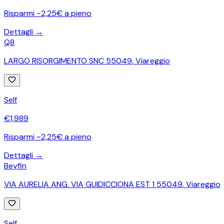
Risparmi ~2,25€ a pieno
Dettagli →
Q8
LARGO RISORGIMENTO SNC 55049
,
Viareggio
Self
€
1,989
Risparmi ~2,25€ a pieno
Dettagli →
Beyfin
VIA AURELIA ANG. VIA GUIDICCIONA EST 1 55049
,
Viareggio
Self