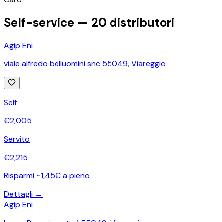
Self-service —
20
distributori
Agip Eni
viale alfredo belluomini snc 55049
,
Viareggio
Self
€
2,005
Servito
€
2,215
Risparmi ~1,45€ a pieno
Dettagli →
Agip Eni