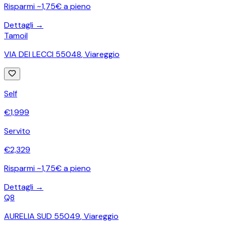
Risparmi ~1,75€ a pieno
Dettagli →
Tamoil
VIA DEI LECCI 55048
,
Viareggio
Self
€
1,999
Servito
€
2,329
Risparmi ~1,75€ a pieno
Dettagli →
Q8
AURELIA SUD 55049
,
Viareggio