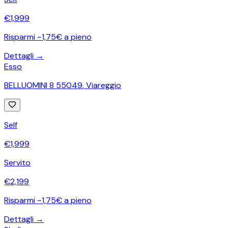
€
1,999
Risparmi ~1,75€ a pieno
Dettagli →
Esso
BELLUOMINI 8 55049
,
Viareggio
Self
€
1,999
Servito
€
2,199
Risparmi ~1,75€ a pieno
Dettagli →