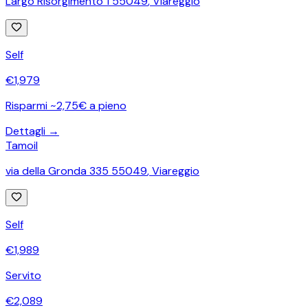
Largo Risorgimento 1 55049
,
Viareggio
Self
€
1,979
Risparmi ~2,75€ a pieno
Dettagli →
Tamoil
via della Gronda 335 55049
,
Viareggio
Self
€
1,989
Servito
€
2,089