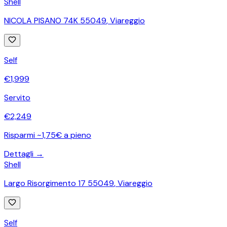
Shell
NICOLA PISANO 74K 55049
,
Viareggio
Self
€
1,999
Servito
€
2,249
Risparmi ~1,75€ a pieno
Dettagli →
Shell
Largo Risorgimento 17 55049
,
Viareggio
Self