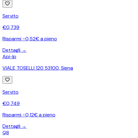
Servito
€
0,739
Risparmi ~0,52€ a pieno
Dettagli →
Api-Ip
VIALE TOSELLI 120 53100
,
Siena
Servito
€
0,749
Risparmi ~0,12€ a pieno
Dettagli →
Q8