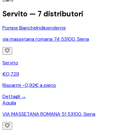
Servito —
7
distributori
Pompe Bianche
Indipendente
via massetana romana 74 53100
,
Siena
Servito
€
0,729
Risparmi ~0,92€ a pieno
Dettagli →
Aquila
VIA MASSETANA ROMANA 51 53100
,
Siena