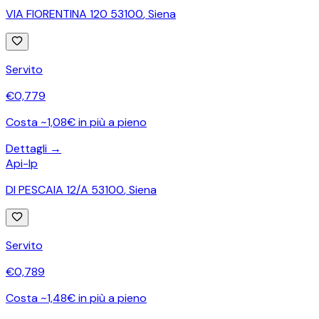
VIA FIORENTINA 120 53100
,
Siena
Servito
€
0,779
Costa ~1,08€ in più a pieno
Dettagli →
Api-Ip
DI PESCAIA 12/A 53100
,
Siena
Servito
€
0,789
Costa ~1,48€ in più a pieno