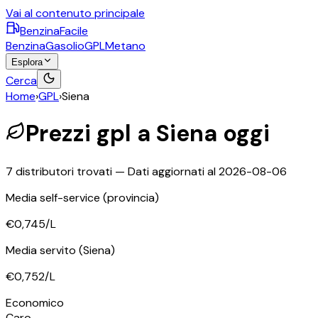
Vai al contenuto principale
BenzinaFacile
Benzina
Gasolio
GPL
Metano
Esplora
Cerca
Home
›
GPL
›
Siena
Prezzi
gpl
a
Siena
oggi
7
distributori trovati — Dati aggiornati al
2026-08-06
Media self-service
(provincia)
€0,745
/L
Media servito
(Siena)
€0,752
/L
Economico
Caro