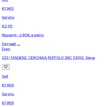
€
1,965
Servito
€
2,115
Risparmi ~2,80€ a pieno
Dettagli →
Esso
223-TANGENZ. CERCHIAIA RUFFOLO SNC 53100
,
Siena
Self
€
1,969
Servito
€
1,969