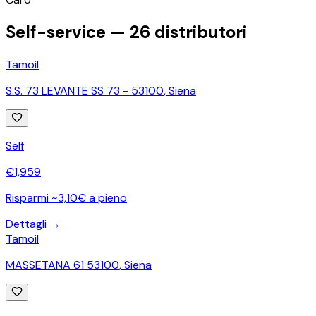
Self-service —
26
distributori
Tamoil
S.S. 73 LEVANTE SS 73 - 53100
,
Siena
Self
€
1,959
Risparmi ~3,10€ a pieno
Dettagli →
Tamoil
MASSETANA 61 53100
,
Siena