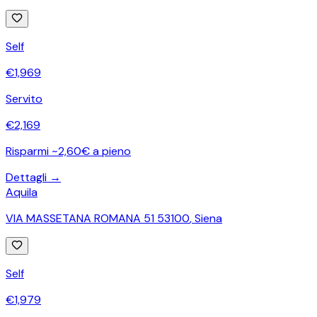
Self
€
1,969
Servito
€
2,169
Risparmi ~2,60€ a pieno
Dettagli →
Aquila
VIA MASSETANA ROMANA 51 53100
,
Siena
Self
€
1,979