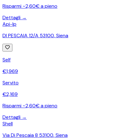
Risparmi ~2,60€ a pieno
Dettagli →
Api-Ip
DI PESCAIA 12/A 53100
,
Siena
Self
€
1,969
Servito
€
2,169
Risparmi ~2,60€ a pieno
Dettagli →
Shell
Via Di Pescaia 8 53100
,
Siena