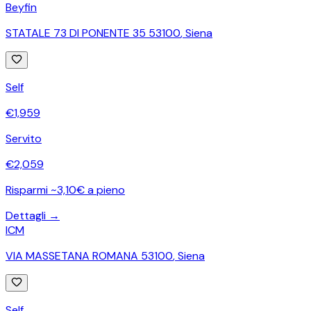
Beyfin
STATALE 73 DI PONENTE 35 53100
,
Siena
Self
€
1,959
Servito
€
2,059
Risparmi ~3,10€ a pieno
Dettagli →
ICM
VIA MASSETANA ROMANA 53100
,
Siena
Self