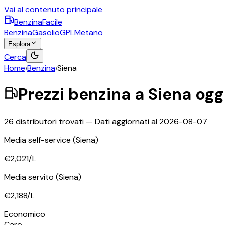
Vai al contenuto principale
BenzinaFacile
Benzina
Gasolio
GPL
Metano
Esplora
Cerca
Home
›
Benzina
›
Siena
Prezzi
benzina
a
Siena
ogg
26
distributori trovati — Dati aggiornati al
2026-08-07
Media self-service
(Siena)
€2,021
/L
Media servito
(Siena)
€2,188
/L
Economico
Caro