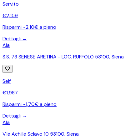
Servito
€
2,159
Risparmi ~2,10€ a pieno
Dettagli →
Ala
S.S. 73 SENESE ARETINA - LOC. RUFFOLO 53100
,
Siena
Self
€
1,987
Risparmi ~1,70€ a pieno
Dettagli →
Ala
V.le Achille Sclavo 10 53100
,
Siena