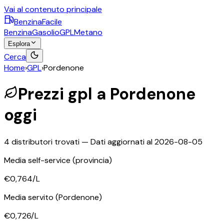
Vai al contenuto principale
BenzinaFacile
Benzina
Gasolio
GPL
Metano
Esplora
Cerca
Home
›
GPL
›
Pordenone
Prezzi
gpl
a
Pordenone
oggi
4
distributori trovati — Dati aggiornati al
2026-08-05
Media self-service
(provincia)
€0,764
/L
Media servito
(Pordenone)
€0,726
/L