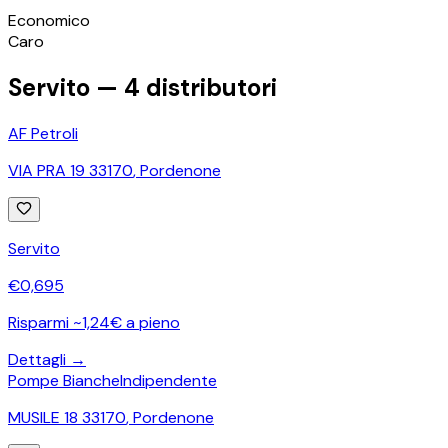
©
OpenStreetMap
Economico
+
Caro
−
Servito —
4
distributori
AF Petroli
VIA PRA 19 33170
,
Pordenone
Servito
€
0,695
Risparmi ~1,24€ a pieno
Dettagli →
Pompe Bianche
Indipendente
MUSILE 18 33170
,
Pordenone