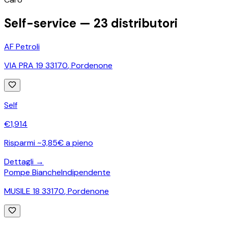
Self-service —
23
distributori
AF Petroli
VIA PRA 19 33170
,
Pordenone
Self
€
1,914
Risparmi ~3,85€ a pieno
Dettagli →
Pompe Bianche
Indipendente
MUSILE 18 33170
,
Pordenone