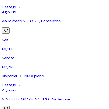
Dettagli →
Agip Eni
via rovredo 26 33170
,
Pordenone
Self
€
1,988
Servito
€
2,213
Risparmi ~0,15€ a pieno
Dettagli →
Agip Eni
VIA DELLE GRAZIE 5 33170
,
Pordenone