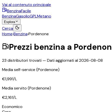
Vai al contenuto principale
BenzinaFacile
Benzina
Gasolio
GPL
Metano
Esplora
Cerca
Home
›
Benzina
›
Pordenone
Prezzi
benzina
a
Pordenon
23
distributori trovati — Dati aggiornati al
2026-08-08
Media self-service
(Pordenone)
€1,991
/L
Media servito
(Pordenone)
€2,161
/L
Economico
Caro