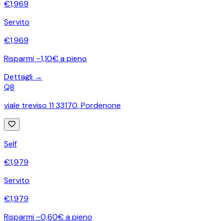
€
1,969
Servito
€
1,969
Risparmi ~1,10€ a pieno
Dettagli →
Q8
viale treviso 11 33170
,
Pordenone
Self
€
1,979
Servito
€
1,979
Risparmi ~0,60€ a pieno