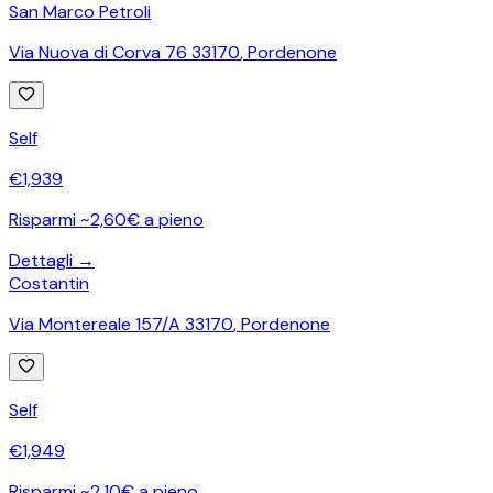
San Marco Petroli
Via Nuova di Corva 76 33170
,
Pordenone
Self
€
1,939
Risparmi ~2,60€ a pieno
Dettagli →
Costantin
Via Montereale 157/A 33170
,
Pordenone
Self
€
1,949
Risparmi ~2,10€ a pieno