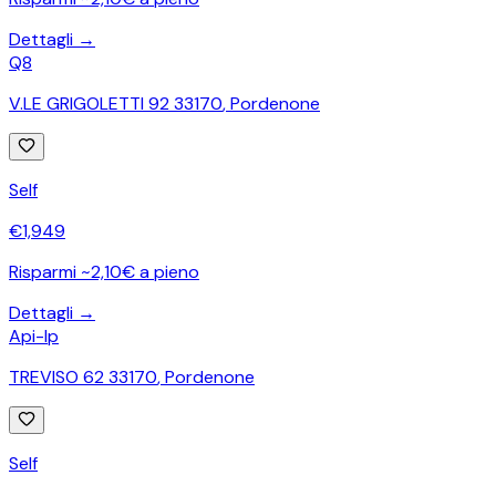
Dettagli →
Q8
V.LE GRIGOLETTI 92 33170
,
Pordenone
Self
€
1,949
Risparmi ~2,10€ a pieno
Dettagli →
Api-Ip
TREVISO 62 33170
,
Pordenone
Self