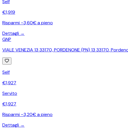
Self
€
1,919
Risparmi ~3,60€ a pieno
Dettagli →
GNP
VIALE VENEZIA 13 33170, PORDENONE (PN) 13 33170
,
Porden
Self
€
1,927
Servito
€
1,927
Risparmi ~3,20€ a pieno
Dettagli →