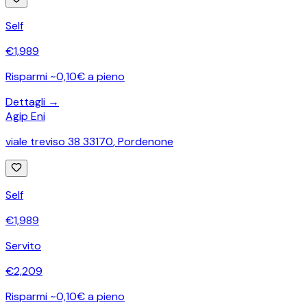
Self
€
1,989
Risparmi ~0,10€ a pieno
Dettagli →
Agip Eni
viale treviso 38 33170
,
Pordenone
Self
€
1,989
Servito
€
2,209
Risparmi ~0,10€ a pieno