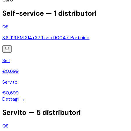
−
Self-service —
1
distributori
Q8
S.S. 113 KM 314+379 snc 90047
,
Partinico
Self
€
0,699
Servito
€
0,699
Dettagli →
Servito —
5
distributori
Q8