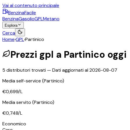
Vai al contenuto principale
BenzinaFacile
Benzina
Gasolio
GPL
Metano
Esplora
Cerca
Home
›
GPL
›
Partinico
Prezzi
gpl
a
Partinico
oggi
5
distributori trovati — Dati aggiornati al
2026-08-07
Media self-service
(Partinico)
€0,699
/L
Media servito
(Partinico)
€0,748
/L
©
OpenStreetMap
Economico
+
Caro