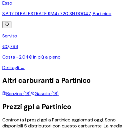
Esso
S.P 17 DI BALESTRATE KM4+720 SN 90047
,
Partinico
Servito
€
0,799
Costa ~2,04€ in più a pieno
Dettagli →
Altri carburanti a
Partinico
Benzina
(
18
)
Gasolio
(
18
)
Prezzi
gpl
a
Partinico
Confronta i prezzi
gpl
a
Partinico
aggiornati oggi.
Sono
disponibili
5
distributori con questo carburante.
La media