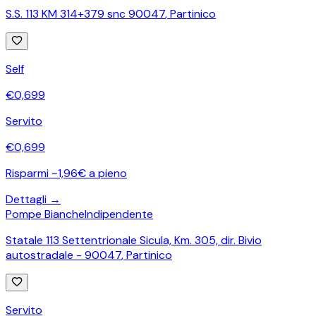
S.S. 113 KM 314+379 snc 90047
,
Partinico
Self
€
0,699
Servito
€
0,699
Risparmi ~1,96€ a pieno
Dettagli →
Pompe Bianche
Indipendente
Statale 113 Settentrionale Sicula, Km. 305, dir. Bivio
autostradale - 90047
,
Partinico
Servito