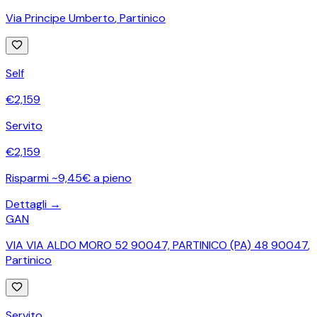
Via Principe Umberto
,
Partinico
Self
€
2,159
Servito
€
2,159
Risparmi ~9,45€ a pieno
Dettagli →
GAN
VIA VIA ALDO MORO 52 90047, PARTINICO (PA) 48 90047
,
Partinico
Servito