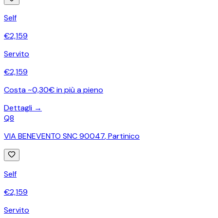
Self
€
2,159
Servito
€
2,159
Costa ~0,30€ in più a pieno
Dettagli →
Q8
VIA BENEVENTO SNC 90047
,
Partinico
Self
€
2,159
Servito