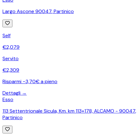
Largo Ascone 90047
,
Partinico
Self
€
2,079
Servito
€
2,309
Risparmi ~3,70€ a pieno
Dettagli →
Esso
113 Settentrionale Sicula, Km. km 113+178, ALCAMO - 90047
,
Partinico