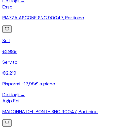
Dettagli →
Esso
PIAZZA ASCONE SNC 90047
,
Partinico
Self
€
1,989
Servito
€
2,219
Risparmi ~17,95€ a pieno
Dettagli →
Agip Eni
MADONNA DEL PONTE SNC 90047
,
Partinico