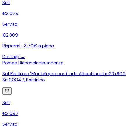
Self
€
2,079
Servito
€
2,309
Risparmi ~3,70€ a pieno
Dettagli →
Pompe Bianche
Indipendente
Sp1 Partinico/Montelepre contrada Albachiara km23+800
Sn 90047
,
Partinico
Self
€
2,097
Servito