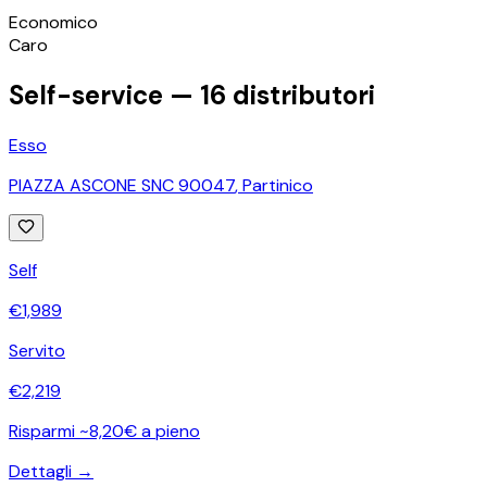
©
OpenStreetMap
Economico
+
Caro
−
Self-service —
16
distributori
Esso
PIAZZA ASCONE SNC 90047
,
Partinico
Self
€
1,989
Servito
€
2,219
Risparmi ~8,20€ a pieno
Dettagli →