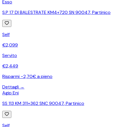
Esso
S.P 17 DI BALESTRATE KM4+720 SN 90047
,
Partinico
Self
€
2,099
Servito
€
2,449
Risparmi ~2,70€ a pieno
Dettagli →
Agip Eni
SS 113 KM 311+362 SNC 90047
,
Partinico
Self