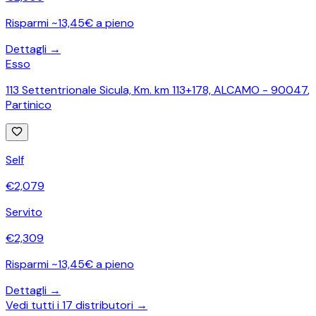
Risparmi ~13,45€ a pieno
Dettagli →
Esso
113 Settentrionale Sicula, Km. km 113+178, ALCAMO - 90047
,
Partinico
Self
€
2,079
Servito
€
2,309
Risparmi ~13,45€ a pieno
Dettagli →
Vedi tutti i
17
distributori →