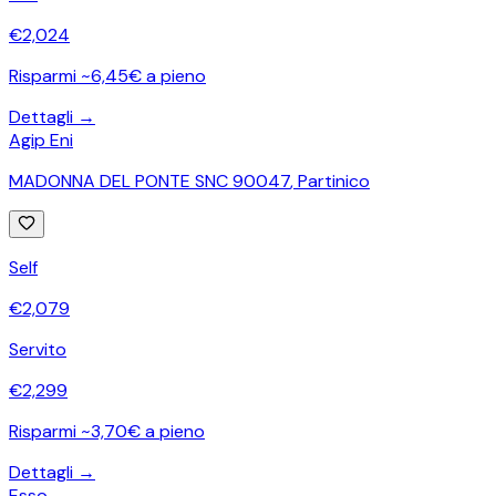
€
2,024
Risparmi ~6,45€ a pieno
Dettagli →
Agip Eni
MADONNA DEL PONTE SNC 90047
,
Partinico
Self
€
2,079
Servito
€
2,299
Risparmi ~3,70€ a pieno
Dettagli →
Esso