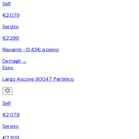
Self
€
2,079
Servito
€
2,299
Risparmi ~13,45€ a pieno
Dettagli →
Esso
Largo Ascone 90047
,
Partinico
Self
€
2,079
Servito
€
2,309