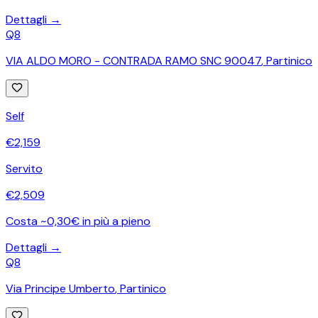
Dettagli →
Q8
VIA ALDO MORO - CONTRADA RAMO SNC 90047
,
Partinico
Self
€
2,159
Servito
€
2,509
Costa ~0,30€ in più a pieno
Dettagli →
Q8
Via Principe Umberto
,
Partinico