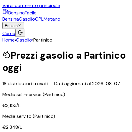
Vai al contenuto principale
BenzinaFacile
Benzina
Gasolio
GPL
Metano
Esplora
Cerca
Home
›
Gasolio
›
Partinico
Prezzi
gasolio
a
Partinico
oggi
18
distributori trovati — Dati aggiornati al
2026-08-07
Media self-service
(Partinico)
€2,153
/L
Media servito
(Partinico)
€2,348
/L