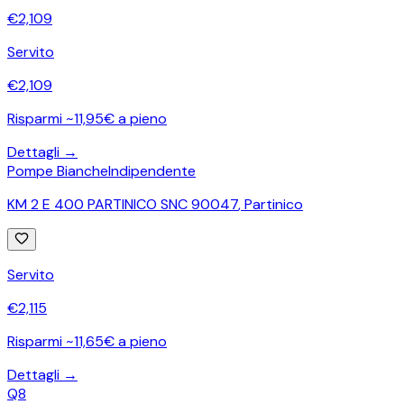
€
2,109
Servito
€
2,109
Risparmi ~11,95€ a pieno
Dettagli →
Pompe Bianche
Indipendente
KM 2 E 400 PARTINICO SNC 90047
,
Partinico
Servito
€
2,115
Risparmi ~11,65€ a pieno
Dettagli →
Q8