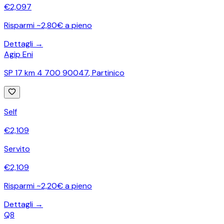
€
2,097
Risparmi ~2,80€ a pieno
Dettagli →
Agip Eni
SP 17 km 4 700 90047
,
Partinico
Self
€
2,109
Servito
€
2,109
Risparmi ~2,20€ a pieno
Dettagli →
Q8