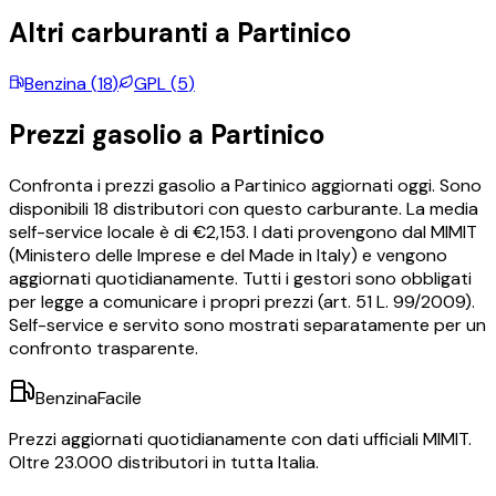
Altri carburanti a
Partinico
Benzina
(
18
)
GPL
(
5
)
Prezzi
gasolio
a
Partinico
Confronta i prezzi
gasolio
a
Partinico
aggiornati oggi.
Sono
disponibili
18
distributori con questo carburante.
La media
self-service locale è di €
2,153
.
I dati provengono dal MIMIT
(Ministero delle Imprese e del Made in Italy) e vengono
aggiornati quotidianamente. Tutti i gestori sono obbligati
per legge a comunicare i propri prezzi (art. 51 L. 99/2009).
Self-service e servito sono mostrati separatamente per un
confronto trasparente.
BenzinaFacile
Prezzi aggiornati quotidianamente con dati ufficiali MIMIT.
Oltre 23.000 distributori in tutta Italia.