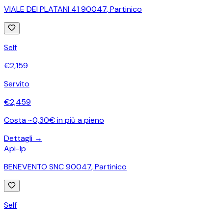
VIALE DEI PLATANI 41 90047
,
Partinico
Self
€
2,159
Servito
€
2,459
Costa ~0,30€ in più a pieno
Dettagli →
Api-Ip
BENEVENTO SNC 90047
,
Partinico
Self