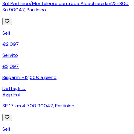
Sp1 Partinico/Montelepre contrada Albachiara km23+800
Sn 90047
,
Partinico
Self
€
2,097
Servito
€
2,097
Risparmi ~12,55€ a pieno
Dettagli →
Agip Eni
SP 17 km 4 700 90047
,
Partinico
Self