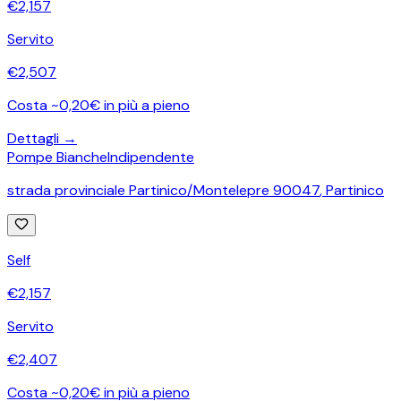
€
2,157
Servito
€
2,507
Costa ~0,20€ in più a pieno
Dettagli →
Pompe Bianche
Indipendente
strada provinciale Partinico/Montelepre 90047
,
Partinico
Self
€
2,157
Servito
€
2,407
Costa ~0,20€ in più a pieno