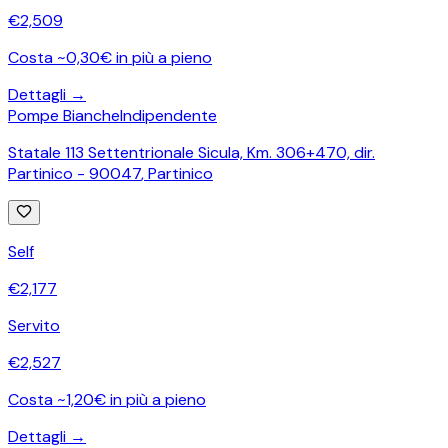
€
2,509
Costa ~0,30€ in più a pieno
Dettagli →
Pompe Bianche
Indipendente
Statale 113 Settentrionale Sicula, Km. 306+470, dir.
Partinico - 90047
,
Partinico
Self
€
2,177
Servito
€
2,527
Costa ~1,20€ in più a pieno
Dettagli →