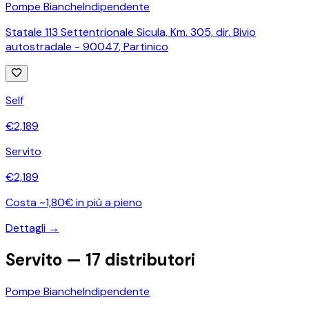
Pompe Bianche
Indipendente
Statale 113 Settentrionale Sicula, Km. 305, dir. Bivio
autostradale - 90047
,
Partinico
Self
€
2,189
Servito
€
2,189
Costa ~1,80€ in più a pieno
Dettagli →
Servito —
17
distributori
Pompe Bianche
Indipendente