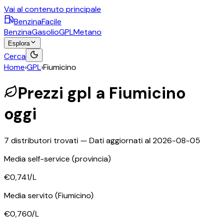
Vai al contenuto principale
BenzinaFacile
Benzina
Gasolio
GPL
Metano
Esplora
Cerca
Home
›
GPL
›
Fiumicino
Prezzi
gpl
a
Fiumicino
oggi
7
distributori trovati — Dati aggiornati al
2026-08-05
Media self-service
(provincia)
€0,741
/L
Media servito
(Fiumicino)
€0,760
/L