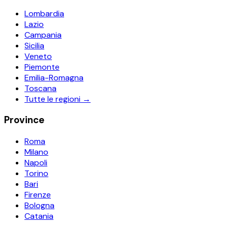
Lombardia
Lazio
Campania
Sicilia
Veneto
Piemonte
Emilia-Romagna
Toscana
Tutte le regioni →
Province
Roma
Milano
Napoli
Torino
Bari
Firenze
Bologna
Catania