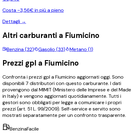
Costa ~3,56€ in più a pieno
Dettagli →
Altri carburanti a
Fiumicino
Benzina
(
32
)
Gasolio
(
33
)
Metano
(
1
)
Prezzi
gpl
a
Fiumicino
Confronta i prezzi
gpl
a
Fiumicino
aggiornati oggi.
Sono
disponibili
7
distributori con questo carburante.
I dati
provengono dal MIMIT (Ministero delle Imprese e del Made
in Italy) e vengono aggiornati quotidianamente. Tutti i
gestori sono obbligati per legge a comunicare i propri
prezzi (art. 51 L. 99/2009). Self-service e servito sono
mostrati separatamente per un confronto trasparente.
BenzinaFacile