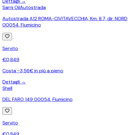
Dettagli →
Sarni Oil
Autostrada
Autostrada A12 ROMA-CIVITAVECCHIA, Km. 8.7, dir. NORD
00054
,
Fiumicino
Servito
€
0,849
Costa ~3,56€ in più a pieno
Dettagli →
Shell
DEL FARO 149 00054
,
Fiumicino
Servito
€
0,849