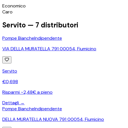
©
OpenStreetMap
Economico
+
Caro
−
Servito —
7
distributori
Pompe Bianche
Indipendente
VIA DELLA MURATELLA 791 00054
,
Fiumicino
Servito
€
0,698
Risparmi ~2,48€ a pieno
Dettagli →
Pompe Bianche
Indipendente
DELLA MURATELLA NUOVA 791 00054
,
Fiumicino