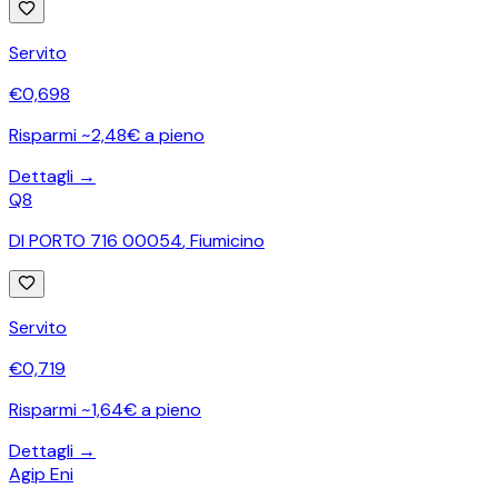
Servito
€
0,698
Risparmi ~2,48€ a pieno
Dettagli →
Q8
DI PORTO 716 00054
,
Fiumicino
Servito
€
0,719
Risparmi ~1,64€ a pieno
Dettagli →
Agip Eni