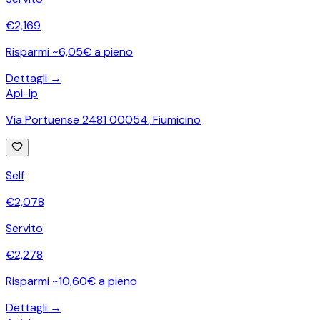
€
2,169
Risparmi ~6,05€ a pieno
Dettagli →
Api-Ip
Via Portuense 2481 00054
,
Fiumicino
Self
€
2,078
Servito
€
2,278
Risparmi ~10,60€ a pieno
Dettagli →