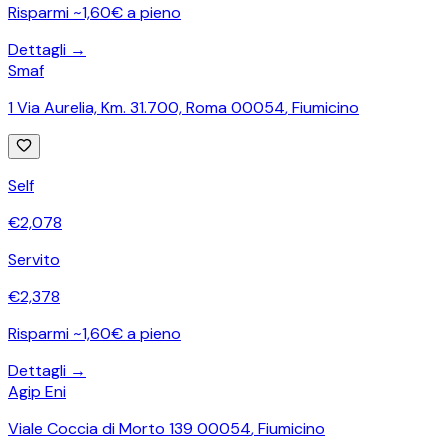
Risparmi ~1,60€ a pieno
Dettagli →
Smaf
1 Via Aurelia, Km. 31.700, Roma 00054
,
Fiumicino
Self
€
2,078
Servito
€
2,378
Risparmi ~1,60€ a pieno
Dettagli →
Agip Eni
Viale Coccia di Morto 139 00054
,
Fiumicino