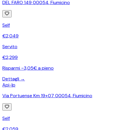
DEL FARO 149 00054
,
Fiumicino
Self
€
2,049
Servito
€
2,299
Risparmi ~3,05€ a pieno
Dettagli →
Api-Ip
Via Portuense Km 19+07 00054
,
Fiumicino
Self
€
2,059