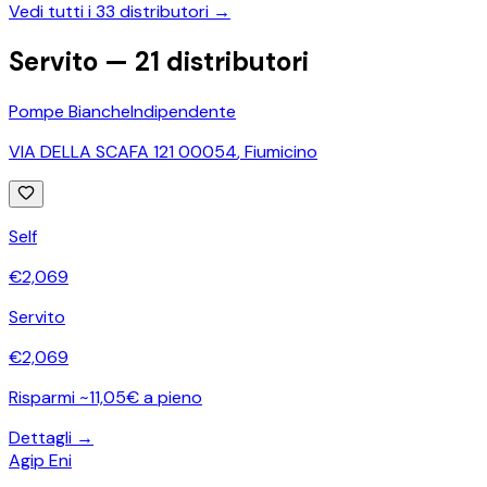
Vedi tutti i
33
distributori →
Servito —
21
distributori
Pompe Bianche
Indipendente
VIA DELLA SCAFA 121 00054
,
Fiumicino
Self
€
2,069
Servito
€
2,069
Risparmi ~11,05€ a pieno
Dettagli →
Agip Eni