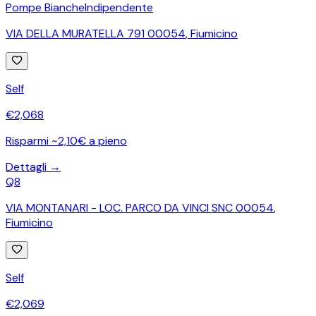
Pompe Bianche
Indipendente
VIA DELLA MURATELLA 791 00054
,
Fiumicino
Self
€
2,068
Risparmi ~2,10€ a pieno
Dettagli →
Q8
VIA MONTANARI - LOC. PARCO DA VINCI SNC 00054
,
Fiumicino
Self
€
2,069