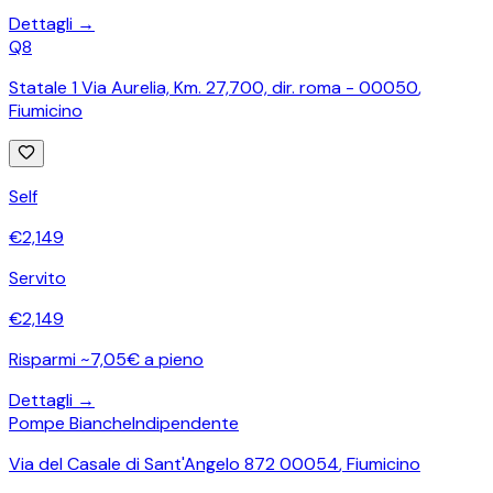
Dettagli →
Q8
Statale 1 Via Aurelia, Km. 27,700, dir. roma - 00050
,
Fiumicino
Self
€
2,149
Servito
€
2,149
Risparmi ~7,05€ a pieno
Dettagli →
Pompe Bianche
Indipendente
Via del Casale di Sant'Angelo 872 00054
,
Fiumicino