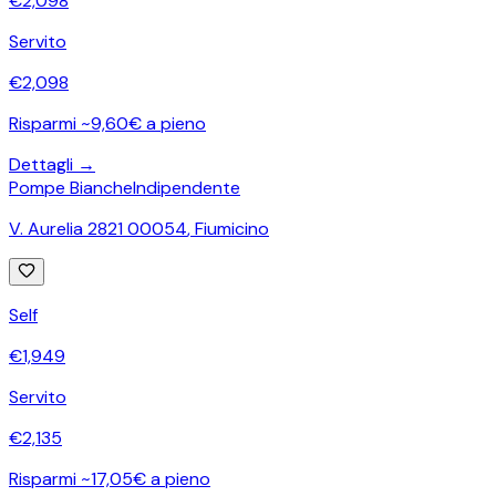
€
2,098
Servito
€
2,098
Risparmi ~9,60€ a pieno
Dettagli →
Pompe Bianche
Indipendente
V. Aurelia 2821 00054
,
Fiumicino
Self
€
1,949
Servito
€
2,135
Risparmi ~17,05€ a pieno