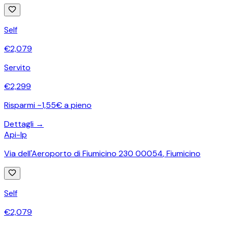
Self
€
2,079
Servito
€
2,299
Risparmi ~1,55€ a pieno
Dettagli →
Api-Ip
Via dell'Aeroporto di Fiumicino 230 00054
,
Fiumicino
Self
€
2,079