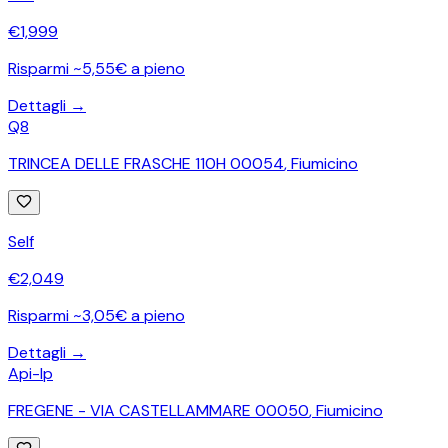
€
1,999
Risparmi ~5,55€ a pieno
Dettagli →
Q8
TRINCEA DELLE FRASCHE 110H 00054
,
Fiumicino
Self
€
2,049
Risparmi ~3,05€ a pieno
Dettagli →
Api-Ip
FREGENE - VIA CASTELLAMMARE 00050
,
Fiumicino