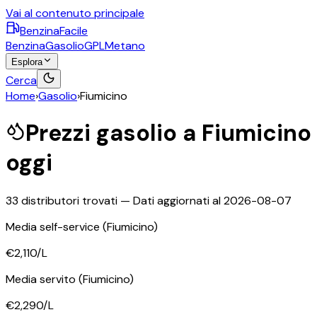
Vai al contenuto principale
BenzinaFacile
Benzina
Gasolio
GPL
Metano
Esplora
Cerca
Home
›
Gasolio
›
Fiumicino
Prezzi
gasolio
a
Fiumicino
oggi
33
distributori trovati — Dati aggiornati al
2026-08-07
Media self-service
(Fiumicino)
€2,110
/L
Media servito
(Fiumicino)
€2,290
/L