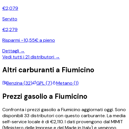
€
2,079
Servito
€
2,279
Risparmi ~10,55€ a pieno
Dettagli →
Vedi tutti i
21
distributori →
Altri carburanti a
Fiumicino
Benzina
(
32
)
GPL
(
7
)
Metano
(
1
)
Prezzi
gasolio
a
Fiumicino
Confronta i prezzi
gasolio
a
Fiumicino
aggiornati oggi.
Sono
disponibili
33
distributori con questo carburante.
La media
self-service locale è di €
2,110
.
I dati provengono dal MIMIT
(Ministero delle Imprese e del Made in Italy) e vengono