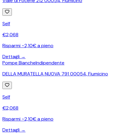
Viale di Focene 212 00054
,
Fiumicino
Self
€
2,068
Risparmi ~2,10€ a pieno
Dettagli →
Pompe Bianche
Indipendente
DELLA MURATELLA NUOVA 791 00054
,
Fiumicino
Self
€
2,068
Risparmi ~2,10€ a pieno
Dettagli →