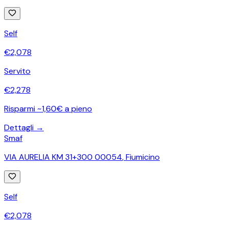
Self
€
2,078
Servito
€
2,278
Risparmi ~1,60€ a pieno
Dettagli →
Smaf
VIA AURELIA KM 31+300 00054
,
Fiumicino
Self
€
2,078