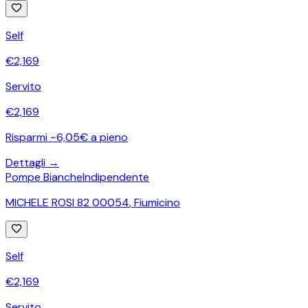
Self
€
2,169
Servito
€
2,169
Risparmi ~6,05€ a pieno
Dettagli →
Pompe Bianche
Indipendente
MICHELE ROSI 82 00054
,
Fiumicino
Self
€
2,169
Servito