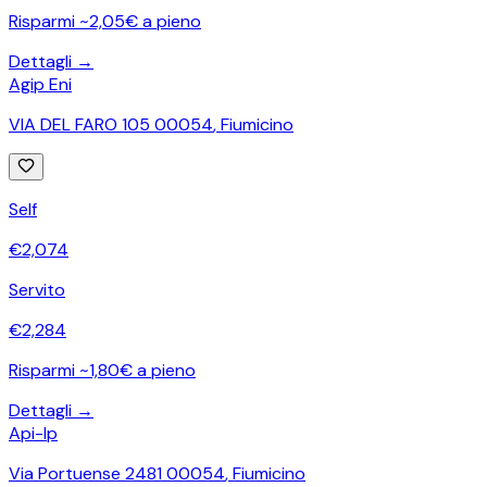
Risparmi ~2,05€ a pieno
Dettagli →
Agip Eni
VIA DEL FARO 105 00054
,
Fiumicino
Self
€
2,074
Servito
€
2,284
Risparmi ~1,80€ a pieno
Dettagli →
Api-Ip
Via Portuense 2481 00054
,
Fiumicino