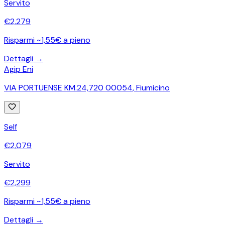
Servito
€
2,279
Risparmi ~1,55€ a pieno
Dettagli →
Agip Eni
VIA PORTUENSE KM.24,720 00054
,
Fiumicino
Self
€
2,079
Servito
€
2,299
Risparmi ~1,55€ a pieno
Dettagli →