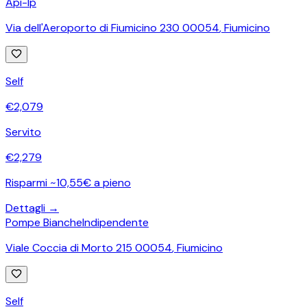
Api-Ip
Via dell'Aeroporto di Fiumicino 230 00054
,
Fiumicino
Self
€
2,079
Servito
€
2,279
Risparmi ~10,55€ a pieno
Dettagli →
Pompe Bianche
Indipendente
Viale Coccia di Morto 215 00054
,
Fiumicino
Self