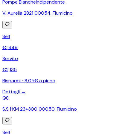
Pompe Bianche
Indipendente
V. Aurelia 2821 00054
,
Fiumicino
Self
€
1,949
Servito
€
2,135
Risparmi ~8,05€ a pieno
Dettagli →
Q8
S.S.1 KM 23+300 00050
,
Fiumicino
Self