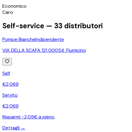
©
OpenStreetMap
Economico
+
Caro
−
Self-service —
33
distributori
Pompe Bianche
Indipendente
VIA DELLA SCAFA 121 00054
,
Fiumicino
Self
€
2,069
Servito
€
2,069
Risparmi ~2,05€ a pieno
Dettagli →