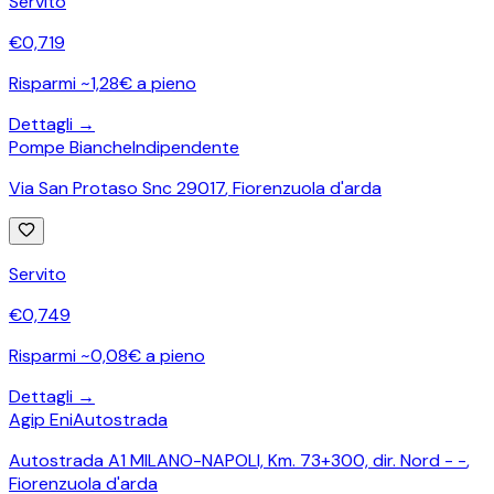
Servito
€
0,719
Risparmi ~1,28€ a pieno
Dettagli →
Pompe Bianche
Indipendente
Via San Protaso Snc 29017
,
Fiorenzuola d'arda
Servito
€
0,749
Risparmi ~0,08€ a pieno
Dettagli →
Agip Eni
Autostrada
Autostrada A1 MILANO-NAPOLI, Km. 73+300, dir. Nord - -
,
Fiorenzuola d'arda