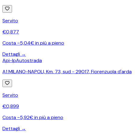
Servito
€
0,877
Costa ~5,04€ in più a pieno
Dettagli →
Api-Ip
Autostrada
A1 MILANO-NAPOLI, Km. 73, sud - 29017
,
Fiorenzuola d'arda
Servito
€
0,899
Costa ~5,92€ in più a pieno
Dettagli →