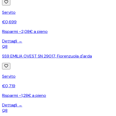
Servito
€
0,699
Risparmi ~2,08€ a pieno
Dettagli →
Q8
SS9 EMILIA OVEST SN 29017
,
Fiorenzuola d'arda
Servito
€
0,719
Risparmi ~1,28€ a pieno
Dettagli →
Q8