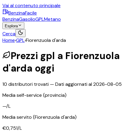
Vai al contenuto principale
BenzinaFacile
Benzina
Gasolio
GPL
Metano
Esplora
Cerca
Home
›
GPL
›
Fiorenzuola d'arda
Prezzi
gpl
a
Fiorenzuola
d'arda
oggi
10
distributori trovati — Dati aggiornati al
2026-08-05
Media self-service
(provincia)
—
/L
Media servito
(Fiorenzuola d'arda)
€0,751
/L