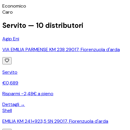
©
OpenStreetMap
Economico
+
Caro
−
Servito —
10
distributori
Agip Eni
VIA EMILIA PARMENSE KM 238 29017
,
Fiorenzuola d'arda
Servito
€
0,689
Risparmi ~2,48€ a pieno
Dettagli →
Shell
EMILIA KM 241+923,5 SN 29017
,
Fiorenzuola d'arda