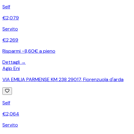
Self
€
2,079
Servito
€
2,269
Risparmi ~8,60€ a pieno
Dettagli →
Agip Eni
VIA EMILIA PARMENSE KM 238 29017
,
Fiorenzuola d'arda
Self
€
2,064
Servito