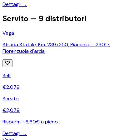
Dettagli →
Servito —
9
distributori
Vega
Strada Statale, Km. 239+350, Piacenza - 29017
,
Fiorenzuola d'arda
Self
€
2,079
Servito
€
2,079
Risparmi ~8,60€ a pieno
Dettagli →
Vega