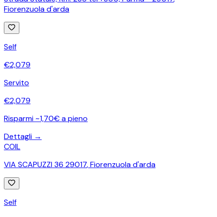
Fiorenzuola d'arda
Self
€
2,079
Servito
€
2,079
Risparmi ~1,70€ a pieno
Dettagli →
COIL
VIA SCAPUZZI 36 29017
,
Fiorenzuola d'arda
Self