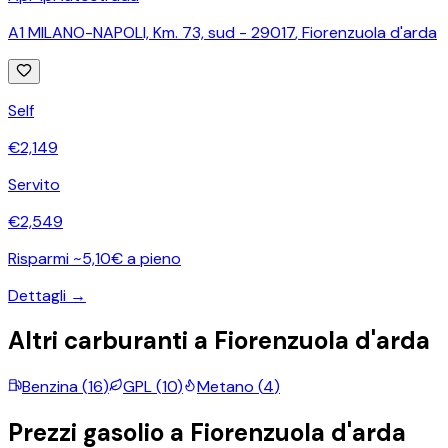
A1 MILANO-NAPOLI, Km. 73, sud - 29017
,
Fiorenzuola d'arda
Self
€
2,149
Servito
€
2,549
Risparmi ~5,10€ a pieno
Dettagli →
Altri carburanti a
Fiorenzuola d'arda
Benzina
(
16
)
GPL
(
10
)
Metano
(
4
)
Prezzi
gasolio
a
Fiorenzuola d'arda