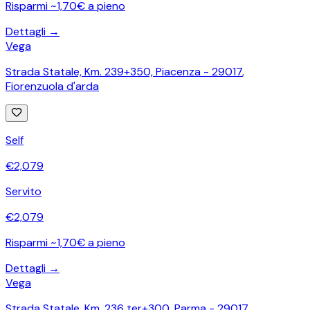
Risparmi ~1,70€ a pieno
Dettagli →
Vega
Strada Statale, Km. 239+350, Piacenza - 29017
,
Fiorenzuola d'arda
Self
€
2,079
Servito
€
2,079
Risparmi ~1,70€ a pieno
Dettagli →
Vega
Strada Statale, Km. 236 ter+300, Parma - 29017
,