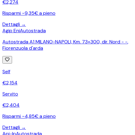
€
2,274
Risparmi ~9,35€ a pieno
Dettagli →
Agip Eni
Autostrada
Autostrada A1 MILANO-NAPOLI, Km. 73+300, dir. Nord - -
,
Fiorenzuola d'arda
Self
€
2,154
Servito
€
2,404
Risparmi ~4,85€ a pieno
Dettagli →
Api-Ip
Autostrada