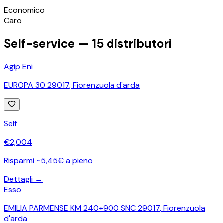
©
OpenStreetMap
Economico
+
Caro
−
Self-service —
15
distributori
Agip Eni
EUROPA 30 29017
,
Fiorenzuola d'arda
Self
€
2,004
Risparmi ~5,45€ a pieno
Dettagli →
Esso
EMILIA PARMENSE KM 240+900 SNC 29017
,
Fiorenzuola
d'arda