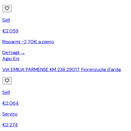
Self
€
2,059
Risparmi ~2,70€ a pieno
Dettagli →
Agip Eni
VIA EMILIA PARMENSE KM 238 29017
,
Fiorenzuola d'arda
Self
€
2,064
Servito
€
2,274