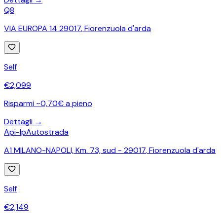
Q8
VIA EUROPA 14 29017
,
Fiorenzuola d'arda
Self
€
2,099
Risparmi ~0,70€ a pieno
Dettagli →
Api-Ip
Autostrada
A1 MILANO-NAPOLI, Km. 73, sud - 29017
,
Fiorenzuola d'arda
Self
€
2,149