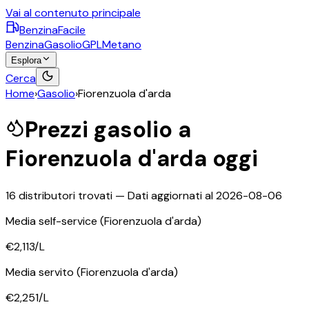
Vai al contenuto principale
BenzinaFacile
Benzina
Gasolio
GPL
Metano
Esplora
Cerca
Home
›
Gasolio
›
Fiorenzuola d'arda
Prezzi
gasolio
a
Fiorenzuola d'arda
oggi
16
distributori trovati — Dati aggiornati al
2026-08-06
Media self-service
(Fiorenzuola d'arda)
€2,113
/L
Media servito
(Fiorenzuola d'arda)
€2,251
/L