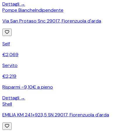
Dettagli →
Pompe Bianche
Indipendente
Via San Protaso Snc 29017
,
Fiorenzuola d'arda
Self
€
2,069
Servito
€
2,219
Risparmi ~9,10€ a pieno
Dettagli →
Shell
EMILIA KM 241+923,5 SN 29017
,
Fiorenzuola d'arda