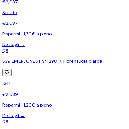
€
2,087
Servito
€
2,087
Risparmi ~1,30€ a pieno
Dettagli →
Q8
SS9 EMILIA OVEST SN 29017
,
Fiorenzuola d'arda
Self
€
2,089
Risparmi ~1,20€ a pieno
Dettagli →
Q8