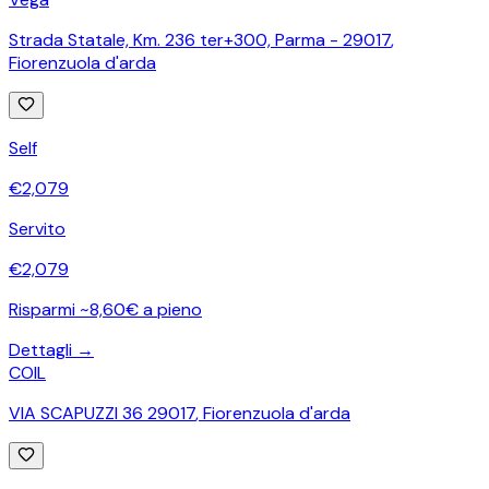
Strada Statale, Km. 236 ter+300, Parma - 29017
,
Fiorenzuola d'arda
Self
€
2,079
Servito
€
2,079
Risparmi ~8,60€ a pieno
Dettagli →
COIL
VIA SCAPUZZI 36 29017
,
Fiorenzuola d'arda