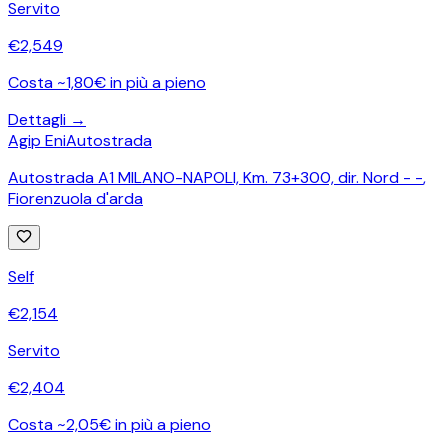
Servito
€
2,549
Costa ~1,80€ in più a pieno
Dettagli →
Agip Eni
Autostrada
Autostrada A1 MILANO-NAPOLI, Km. 73+300, dir. Nord - -
,
Fiorenzuola d'arda
Self
€
2,154
Servito
€
2,404
Costa ~2,05€ in più a pieno