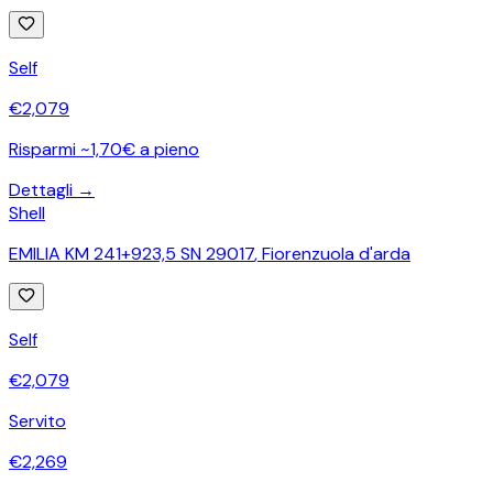
Self
€
2,079
Risparmi ~1,70€ a pieno
Dettagli →
Shell
EMILIA KM 241+923,5 SN 29017
,
Fiorenzuola d'arda
Self
€
2,079
Servito
€
2,269