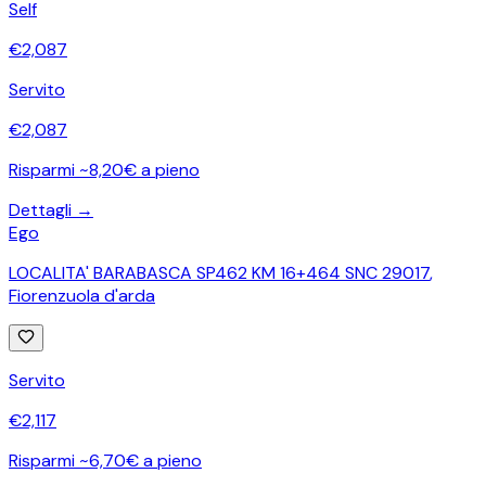
Self
€
2,087
Servito
€
2,087
Risparmi ~8,20€ a pieno
Dettagli →
Ego
LOCALITA' BARABASCA SP462 KM 16+464 SNC 29017
,
Fiorenzuola d'arda
Servito
€
2,117
Risparmi ~6,70€ a pieno