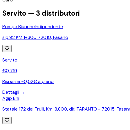
Servito —
3
distributori
Pompe Bianche
Indipendente
s.p.92 KM 1+300 72010
,
Fasano
Servito
€
0,719
Risparmi ~0,52€ a pieno
Dettagli →
Agip Eni
Statale 172 dei Trulli, Km. 8,800, dir. TARANTO - 72015
,
Fasan