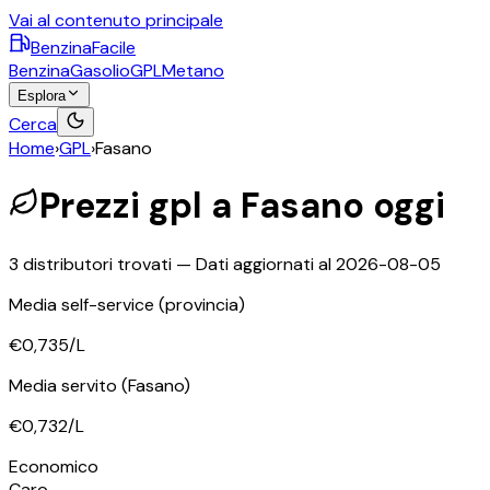
Vai al contenuto principale
BenzinaFacile
Benzina
Gasolio
GPL
Metano
Esplora
Cerca
Home
›
GPL
›
Fasano
Prezzi
gpl
a
Fasano
oggi
3
distributori trovati — Dati aggiornati al
2026-08-05
Media self-service
(provincia)
€0,735
/L
Media servito
(Fasano)
€0,732
/L
Economico
Caro