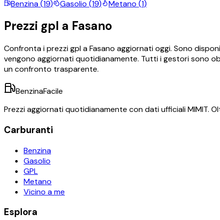
Benzina
(
19
)
Gasolio
(
19
)
Metano
(
1
)
Prezzi
gpl
a
Fasano
Confronta i prezzi
gpl
a
Fasano
aggiornati oggi.
Sono disponi
vengono aggiornati quotidianamente. Tutti i gestori sono obb
un confronto trasparente.
BenzinaFacile
Prezzi aggiornati quotidianamente con dati ufficiali MIMIT. Olt
Carburanti
Benzina
Gasolio
GPL
Metano
Vicino a me
Esplora