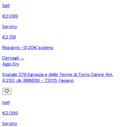
Self
€
2,099
Servito
€
2,319
Risparmi ~12,20€ a pieno
Dettagli →
Agip Eni
Statale 379 Egnazia e delle Terme di Torre Canne, Km.
9,250, dir. BRINDISI - 72015
,
Fasano
Self
€
2,099
Servito