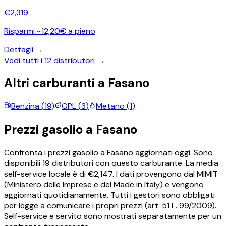
€
2,319
Risparmi ~12,20€ a pieno
Dettagli →
Vedi tutti i
12
distributori →
Altri carburanti a
Fasano
Benzina
(
19
)
GPL
(
3
)
Metano
(
1
)
Prezzi
gasolio
a
Fasano
Confronta i prezzi
gasolio
a
Fasano
aggiornati oggi.
Sono
disponibili
19
distributori con questo carburante.
La media
self-service locale è di €
2,147
.
I dati provengono dal MIMIT
(Ministero delle Imprese e del Made in Italy) e vengono
aggiornati quotidianamente. Tutti i gestori sono obbligati
per legge a comunicare i propri prezzi (art. 51 L. 99/2009).
Self-service e servito sono mostrati separatamente per un