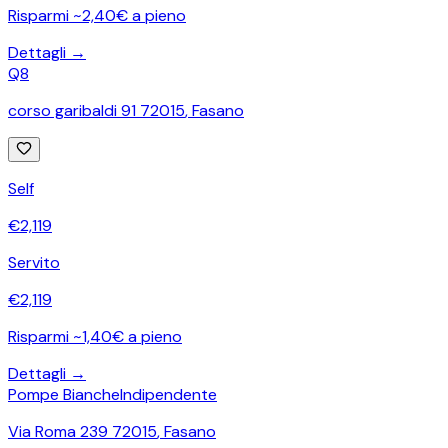
Risparmi ~2,40€ a pieno
Dettagli →
Q8
corso garibaldi 91 72015
,
Fasano
Self
€
2,119
Servito
€
2,119
Risparmi ~1,40€ a pieno
Dettagli →
Pompe Bianche
Indipendente
Via Roma 239 72015
,
Fasano