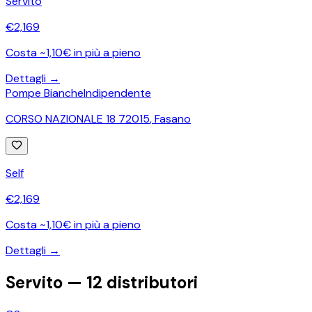
Servito
€
2,169
Costa ~1,10€ in più a pieno
Dettagli →
Pompe Bianche
Indipendente
CORSO NAZIONALE 18 72015
,
Fasano
Self
€
2,169
Costa ~1,10€ in più a pieno
Dettagli →
Servito —
12
distributori