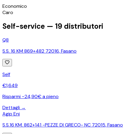
©
OpenStreetMap
Economico
+
Caro
−
Self-service —
19
distributori
Q8
S.S. 16 KM 869+482 72016
,
Fasano
Self
€
1,649
Risparmi ~24,90€ a pieno
Dettagli →
Agip Eni
S.S.16 KM. 862+141 -PEZZE DI GRECO- NC 72015
,
Fasano