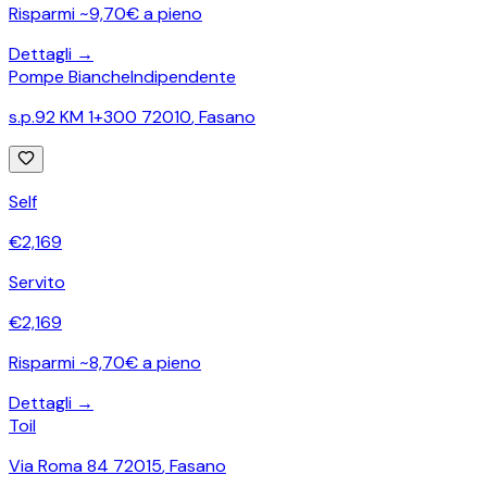
Risparmi ~9,70€ a pieno
Dettagli →
Pompe Bianche
Indipendente
s.p.92 KM 1+300 72010
,
Fasano
Self
€
2,169
Servito
€
2,169
Risparmi ~8,70€ a pieno
Dettagli →
Toil
Via Roma 84 72015
,
Fasano