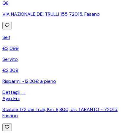
Q8
VIA NAZIONALE DEI TRULLI 155 72015
,
Fasano
Self
€
2,099
Servito
€
2,309
Risparmi ~12,20€ a pieno
Dettagli →
Agip Eni
Statale 172 dei Trulli, Km. 8,800, dir. TARANTO - 72015
,
Fasano