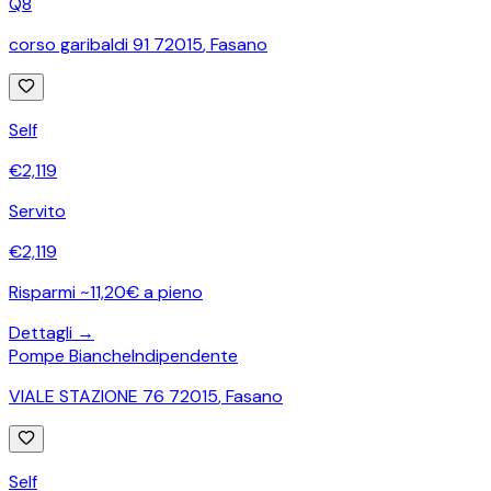
Q8
corso garibaldi 91 72015
,
Fasano
Self
€
2,119
Servito
€
2,119
Risparmi ~11,20€ a pieno
Dettagli →
Pompe Bianche
Indipendente
VIALE STAZIONE 76 72015
,
Fasano
Self