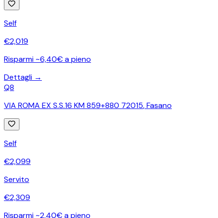
Self
€
2,019
Risparmi ~6,40€ a pieno
Dettagli →
Q8
VIA ROMA EX S.S.16 KM 859+880 72015
,
Fasano
Self
€
2,099
Servito
€
2,309
Risparmi ~2,40€ a pieno