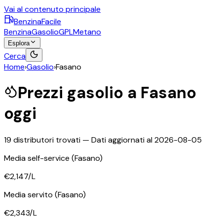
Vai al contenuto principale
BenzinaFacile
Benzina
Gasolio
GPL
Metano
Esplora
Cerca
Home
›
Gasolio
›
Fasano
Prezzi
gasolio
a
Fasano
oggi
19
distributori trovati — Dati aggiornati al
2026-08-05
Media self-service
(Fasano)
€2,147
/L
Media servito
(Fasano)
€2,343
/L