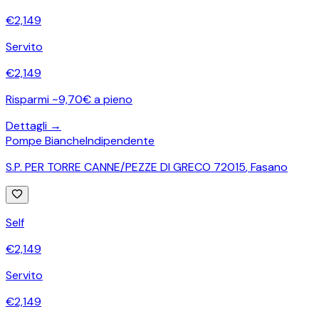
€
2,149
Servito
€
2,149
Risparmi ~9,70€ a pieno
Dettagli →
Pompe Bianche
Indipendente
S.P. PER TORRE CANNE/PEZZE DI GRECO 72015
,
Fasano
Self
€
2,149
Servito
€
2,149