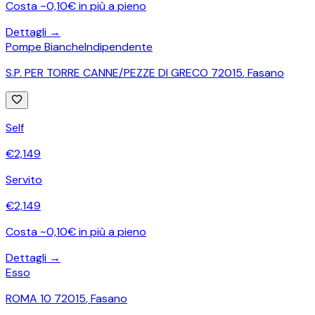
Costa ~0,10€ in più a pieno
Dettagli →
Pompe Bianche
Indipendente
S.P. PER TORRE CANNE/PEZZE DI GRECO 72015
,
Fasano
Self
€
2,149
Servito
€
2,149
Costa ~0,10€ in più a pieno
Dettagli →
Esso
ROMA 10 72015
,
Fasano