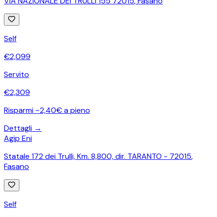
VIA NAZIONALE DEI TRULLI 155 72015
,
Fasano
Self
€
2,099
Servito
€
2,309
Risparmi ~2,40€ a pieno
Dettagli →
Agip Eni
Statale 172 dei Trulli, Km. 8,800, dir. TARANTO - 72015
,
Fasano
Self