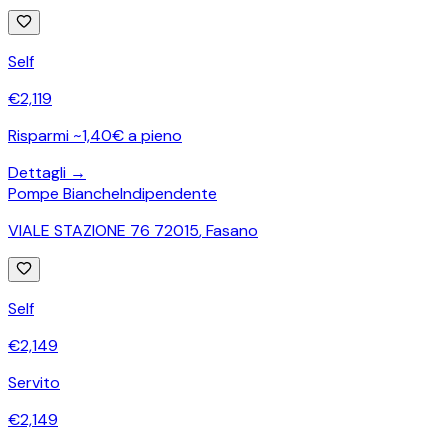
Self
€
2,119
Risparmi ~1,40€ a pieno
Dettagli →
Pompe Bianche
Indipendente
VIALE STAZIONE 76 72015
,
Fasano
Self
€
2,149
Servito
€
2,149