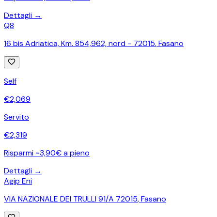
Dettagli →
Q8
16 bis Adriatica, Km. 854,962, nord - 72015
,
Fasano
Self
€
2,069
Servito
€
2,319
Risparmi ~3,90€ a pieno
Dettagli →
Agip Eni
VIA NAZIONALE DEI TRULLI 91/A 72015
,
Fasano