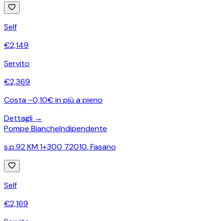
Self
€
2,149
Servito
€
2,369
Costa ~0,10€ in più a pieno
Dettagli →
Pompe Bianche
Indipendente
s.p.92 KM 1+300 72010
,
Fasano
Self
€
2,169