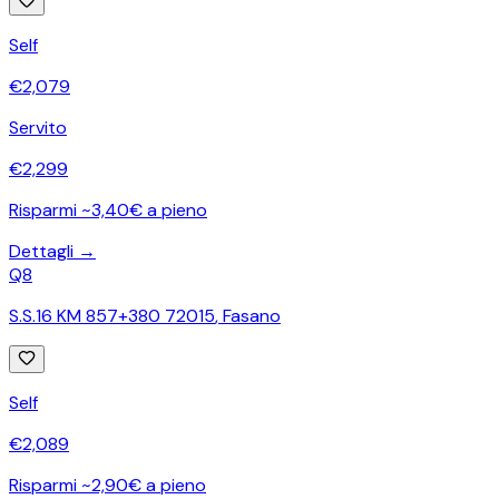
Self
€
2,079
Servito
€
2,299
Risparmi ~3,40€ a pieno
Dettagli →
Q8
S.S.16 KM 857+380 72015
,
Fasano
Self
€
2,089
Risparmi ~2,90€ a pieno