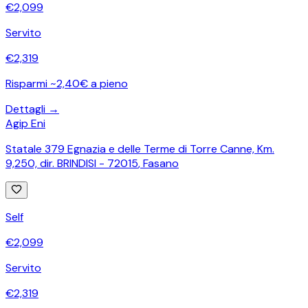
€
2,099
Servito
€
2,319
Risparmi ~2,40€ a pieno
Dettagli →
Agip Eni
Statale 379 Egnazia e delle Terme di Torre Canne, Km.
9,250, dir. BRINDISI - 72015
,
Fasano
Self
€
2,099
Servito
€
2,319