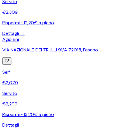
Servito
€
2,309
Risparmi ~12,20€ a pieno
Dettagli →
Agip Eni
VIA NAZIONALE DEI TRULLI 91/A 72015
,
Fasano
Self
€
2,079
Servito
€
2,299
Risparmi ~13,20€ a pieno
Dettagli →