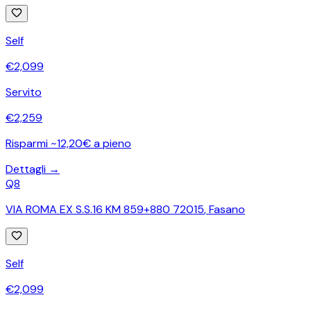
Self
€
2,099
Servito
€
2,259
Risparmi ~12,20€ a pieno
Dettagli →
Q8
VIA ROMA EX S.S.16 KM 859+880 72015
,
Fasano
Self
€
2,099