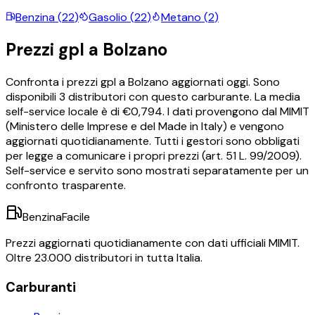
Benzina
(
22
)
Gasolio
(
22
)
Metano
(
2
)
Prezzi
gpl
a
Bolzano
Confronta i prezzi
gpl
a
Bolzano
aggiornati oggi.
Sono
disponibili
3
distributori con questo carburante.
La media
self-service locale è di €
0,794
.
I dati provengono dal MIMIT
(Ministero delle Imprese e del Made in Italy) e vengono
aggiornati quotidianamente. Tutti i gestori sono obbligati
per legge a comunicare i propri prezzi (art. 51 L. 99/2009).
Self-service e servito sono mostrati separatamente per un
confronto trasparente.
BenzinaFacile
Prezzi aggiornati quotidianamente con dati ufficiali MIMIT.
Oltre 23.000 distributori in tutta Italia.
Carburanti