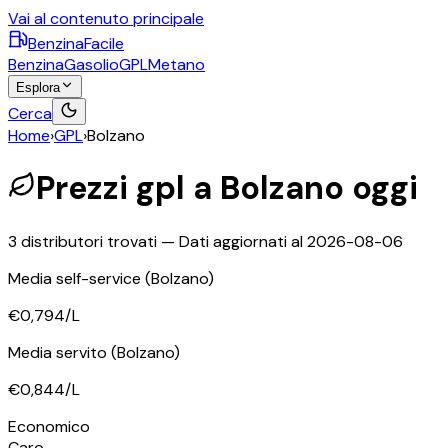
Vai al contenuto principale
BenzinaFacile
Benzina
Gasolio
GPL
Metano
Esplora
Cerca
Home
›
GPL
›
Bolzano
Prezzi
gpl
a
Bolzano
oggi
3
distributori trovati — Dati aggiornati al
2026-08-06
Media self-service
(Bolzano)
€0,794
/L
Media servito
(Bolzano)
€0,844
/L
©
OpenStreetMap
Economico
+
Caro