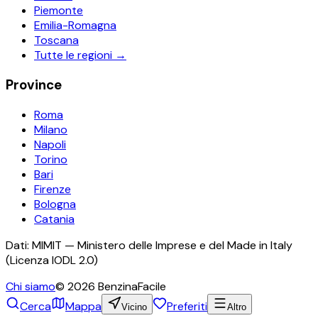
Piemonte
Emilia-Romagna
Toscana
Tutte le regioni →
Province
Roma
Milano
Napoli
Torino
Bari
Firenze
Bologna
Catania
Dati: MIMIT — Ministero delle Imprese e del Made in Italy
(Licenza IODL 2.0)
Chi siamo
©
2026
BenzinaFacile
Cerca
Mappa
Preferiti
Vicino
Altro