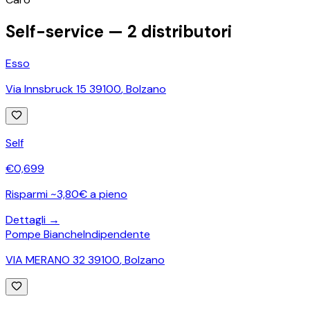
−
Self-service —
2
distributori
Esso
Via Innsbruck 15 39100
,
Bolzano
Self
€
0,699
Risparmi ~3,80€ a pieno
Dettagli →
Pompe Bianche
Indipendente
VIA MERANO 32 39100
,
Bolzano