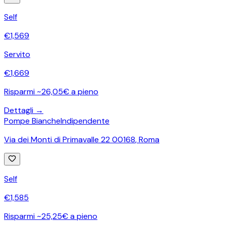
Self
€
1,569
Servito
€
1,669
Risparmi ~26,05€ a pieno
Dettagli →
Pompe Bianche
Indipendente
Via dei Monti di Primavalle 22 00168
,
Roma
Self
€
1,585
Risparmi ~25,25€ a pieno