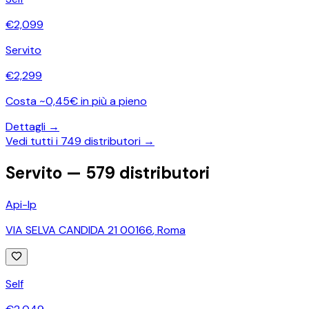
€
2,099
Servito
€
2,299
Costa ~0,45€ in più a pieno
Dettagli →
Vedi tutti i
749
distributori →
Servito —
579
distributori
Api-Ip
VIA SELVA CANDIDA 21 00166
,
Roma
Self