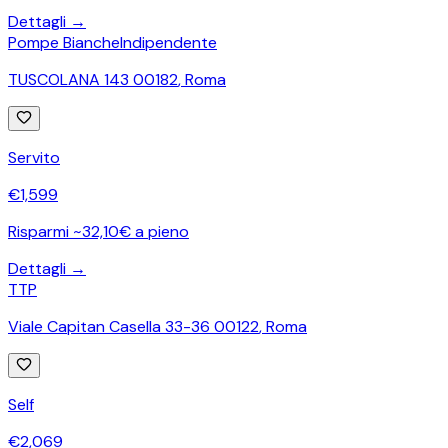
Dettagli →
Pompe Bianche
Indipendente
TUSCOLANA 143 00182
,
Roma
Servito
€
1,599
Risparmi ~32,10€ a pieno
Dettagli →
TTP
Viale Capitan Casella 33-36 00122
,
Roma
Self
€
2,069