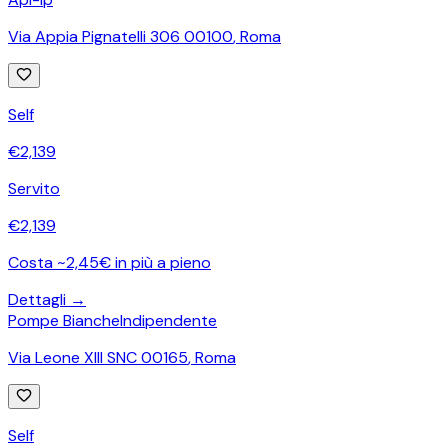
Via Appia Pignatelli 306 00100
,
Roma
Self
€
2,139
Servito
€
2,139
Costa ~2,45€ in più a pieno
Dettagli →
Pompe Bianche
Indipendente
Via Leone XIII SNC 00165
,
Roma
Self