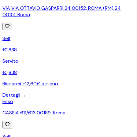
VIA VIA OTTAVIO GASPARRI 24 00152, ROMA (RM) 24
00151
,
Roma
Self
€
1,838
Servito
€
1,838
Risparmi ~12,60€ a pieno
Dettagli →
Esso
CASSIA 611/613 00189
,
Roma
Self