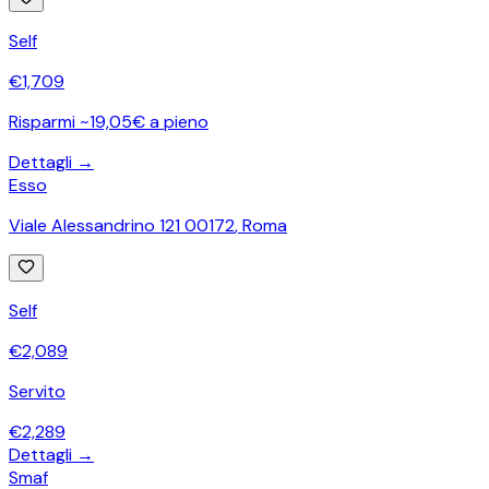
Self
€
1,709
Risparmi ~19,05€ a pieno
Dettagli →
Esso
Viale Alessandrino 121 00172
,
Roma
Self
€
2,089
Servito
€
2,289
Dettagli →
Smaf