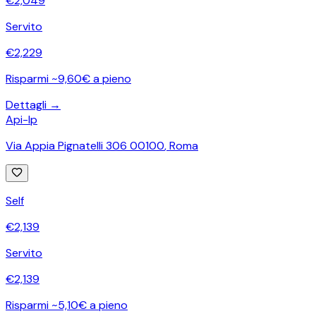
€
2,049
Servito
€
2,229
Risparmi ~9,60€ a pieno
Dettagli →
Api-Ip
Via Appia Pignatelli 306 00100
,
Roma
Self
€
2,139
Servito
€
2,139
Risparmi ~5,10€ a pieno