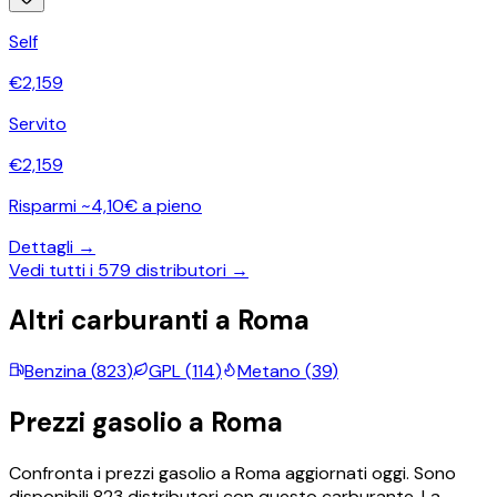
Self
€
2,159
Servito
€
2,159
Risparmi ~4,10€ a pieno
Dettagli →
Vedi tutti i
579
distributori →
Altri carburanti a
Roma
Benzina
(
823
)
GPL
(
114
)
Metano
(
39
)
Prezzi
gasolio
a
Roma
Confronta i prezzi
gasolio
a
Roma
aggiornati oggi.
Sono
disponibili
823
distributori con questo carburante.
La