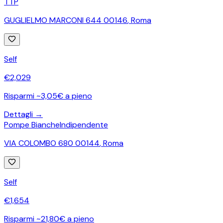
TTP
GUGLIELMO MARCONI 644 00146
,
Roma
Self
€
2,029
Risparmi ~3,05€ a pieno
Dettagli →
Pompe Bianche
Indipendente
VIA COLOMBO 680 00144
,
Roma
Self
€
1,654
Risparmi ~21,80€ a pieno