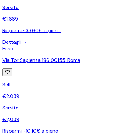
Servito
€
1,669
Risparmi ~33,60€ a pieno
Dettagli →
Esso
Via Tor Sapienza 186 00155
,
Roma
Self
€
2,039
Servito
€
2,039
Risparmi ~10,10€ a pieno