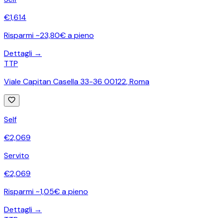
€
1,614
Risparmi ~23,80€ a pieno
Dettagli →
TTP
Viale Capitan Casella 33-36 00122
,
Roma
Self
€
2,069
Servito
€
2,069
Risparmi ~1,05€ a pieno
Dettagli →