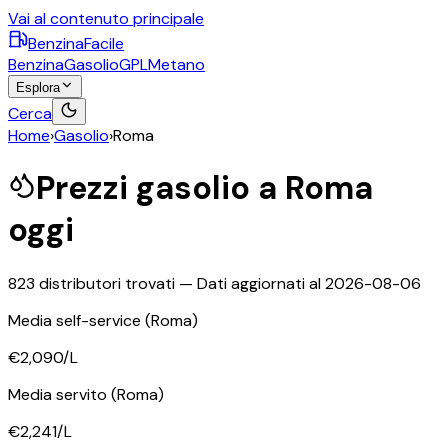
Vai al contenuto principale
BenzinaFacile
Benzina
Gasolio
GPL
Metano
Esplora
Cerca
Home
›
Gasolio
›
Roma
Prezzi
gasolio
a
Roma
oggi
823
distributori trovati — Dati aggiornati al
2026-08-06
Media self-service
(Roma)
€2,090
/L
Media servito
(Roma)
€2,241
/L