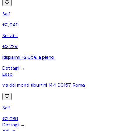
Self
€
2,049
Servito
€
2,229
Risparmi ~2,05€ a pieno
Dettagli →
Esso
via dei monti tiburtini 144 00157
,
Roma
Self
€
2,089
Dettagli →
Api-Ip