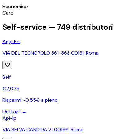
©
OpenStreetMap
Economico
+
Caro
−
Self-service —
749
distributori
Agip Eni
VIA DEL TECNOPOLO 361-363 00131
,
Roma
Self
€
2,079
Risparmi ~0,55€ a pieno
Dettagli →
Api-Ip
VIA SELVA CANDIDA 21 00166
,
Roma