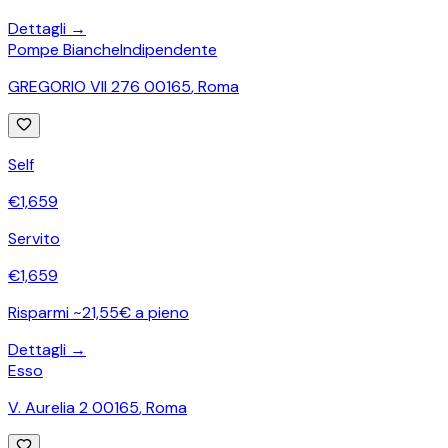
Dettagli →
Pompe Bianche
Indipendente
GREGORIO VII 276 00165
,
Roma
Self
€
1,659
Servito
€
1,659
Risparmi ~21,55€ a pieno
Dettagli →
Esso
V. Aurelia 2 00165
,
Roma