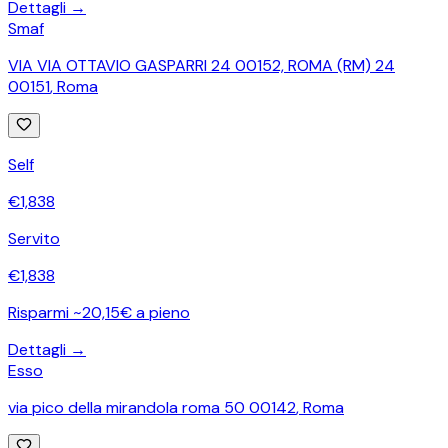
Dettagli →
Smaf
VIA VIA OTTAVIO GASPARRI 24 00152, ROMA (RM) 24
00151
,
Roma
Self
€
1,838
Servito
€
1,838
Risparmi ~20,15€ a pieno
Dettagli →
Esso
via pico della mirandola roma 50 00142
,
Roma