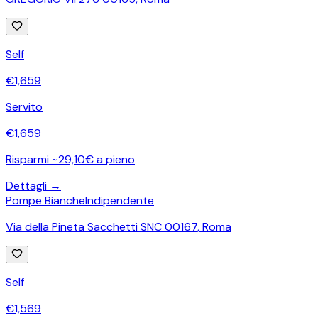
Self
€
1,659
Servito
€
1,659
Risparmi ~29,10€ a pieno
Dettagli →
Pompe Bianche
Indipendente
Via della Pineta Sacchetti SNC 00167
,
Roma
Self
€
1,569