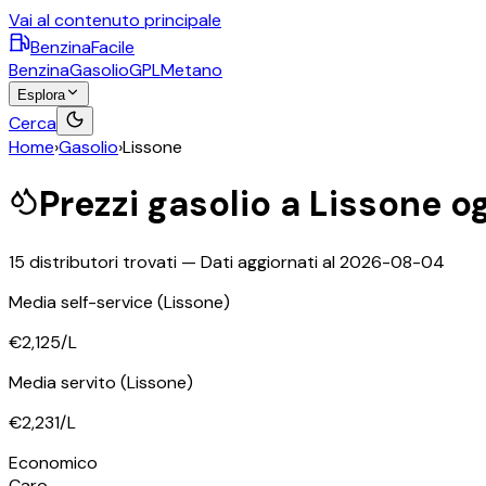
Vai al contenuto principale
BenzinaFacile
Benzina
Gasolio
GPL
Metano
Esplora
Cerca
Home
›
Gasolio
›
Lissone
Prezzi
gasolio
a
Lissone
og
15
distributori trovati — Dati aggiornati al
2026-08-04
Media self-service
(Lissone)
€2,125
/L
Media servito
(Lissone)
€2,231
/L
Economico
Caro