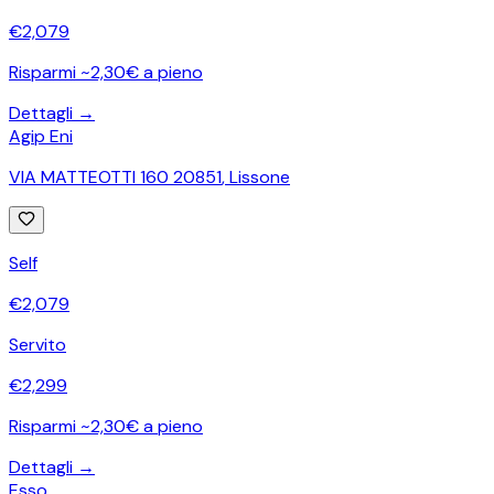
€
2,079
Risparmi ~2,30€ a pieno
Dettagli →
Agip Eni
VIA MATTEOTTI 160 20851
,
Lissone
Self
€
2,079
Servito
€
2,299
Risparmi ~2,30€ a pieno
Dettagli →
Esso