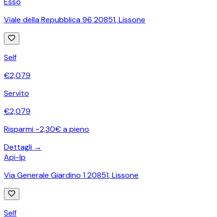
Esso
Viale della Repubblica 96 20851
,
Lissone
Self
€
2,079
Servito
€
2,079
Risparmi ~2,30€ a pieno
Dettagli →
Api-Ip
Via Generale Giardino 1 20851
,
Lissone
Self