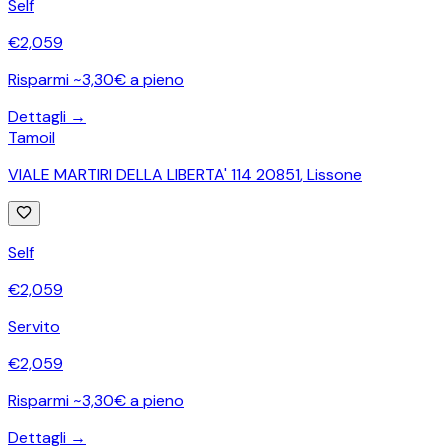
Self
€
2,059
Risparmi ~3,30€ a pieno
Dettagli →
Tamoil
VIALE MARTIRI DELLA LIBERTA' 114 20851
,
Lissone
Self
€
2,059
Servito
€
2,059
Risparmi ~3,30€ a pieno
Dettagli →