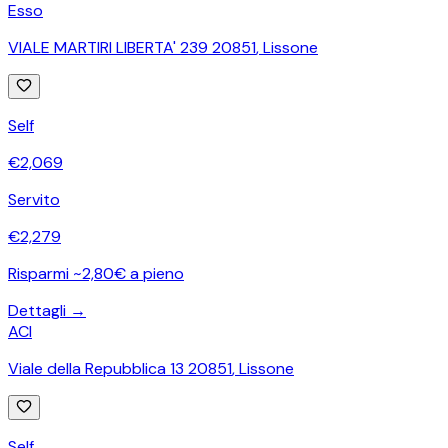
Esso
VIALE MARTIRI LIBERTA' 239 20851
,
Lissone
Self
€
2,069
Servito
€
2,279
Risparmi ~2,80€ a pieno
Dettagli →
ACI
Viale della Repubblica 13 20851
,
Lissone
Self