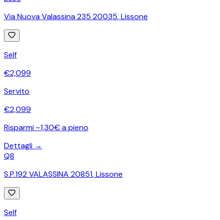
Via Nuova Valassina 235 20035
,
Lissone
Self
€
2,099
Servito
€
2,099
Risparmi ~1,30€ a pieno
Dettagli →
Q8
S.P.192 VALASSINA 20851
,
Lissone
Self