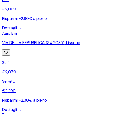
€
2,069
Risparmi ~2,80€ a pieno
Dettagli →
Agip Eni
VIA DELLA REPUBBLICA 134 20851
,
Lissone
Self
€
2,079
Servito
€
2,299
Risparmi ~2,30€ a pieno
Dettagli →