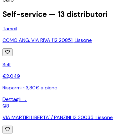
Self-service —
13
distributori
Tamoil
COMO ANG. VIA RIVA 112 20851
,
Lissone
Self
€
2,049
Risparmi ~3,80€ a pieno
Dettagli →
Q8
VIA MARTIRI LIBERTA' / PANZINI 12 20035
,
Lissone