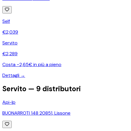
Self
€
2,039
Servito
€
2,289
Costa ~2,65€ in più a pieno
Dettagli →
Servito —
9
distributori
Api-Ip
BUONARROTI 148 20851
,
Lissone