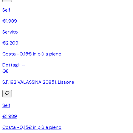
Self
€
1,989
Servito
€
2,209
Costa ~0,15€ in più a pieno
Dettagli →
Q8
S.P.192 VALASSINA 20851
,
Lissone
Self
€
1,989
Costa ~0,15€ in più a pieno