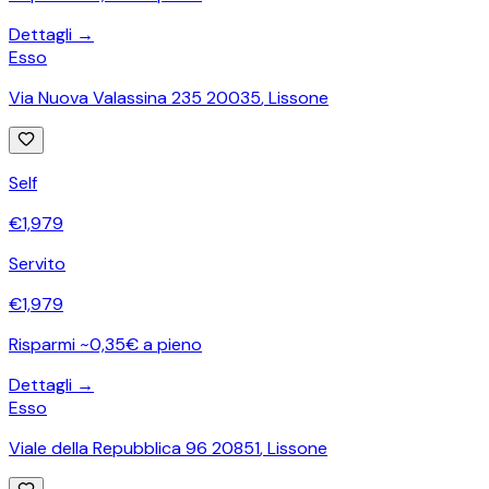
Dettagli →
Esso
Via Nuova Valassina 235 20035
,
Lissone
Self
€
1,979
Servito
€
1,979
Risparmi ~0,35€ a pieno
Dettagli →
Esso
Viale della Repubblica 96 20851
,
Lissone