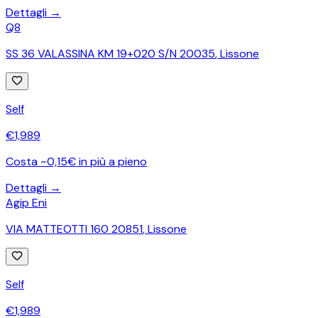
Dettagli →
Q8
SS 36 VALASSINA KM 19+020 S/N 20035
,
Lissone
Self
€
1,989
Costa ~0,15€ in più a pieno
Dettagli →
Agip Eni
VIA MATTEOTTI 160 20851
,
Lissone
Self
€
1,989