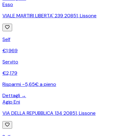
Esso
VIALE MARTIRI LIBERTA' 239 20851
,
Lissone
Self
€
1,969
Servito
€
2,179
Risparmi ~5,65€ a pieno
Dettagli →
Agip Eni
VIA DELLA REPUBBLICA 134 20851
,
Lissone