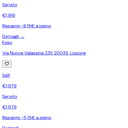
Servito
€
1,919
Risparmi ~8,15€ a pieno
Dettagli →
Esso
Via Nuova Valassina 235 20035
,
Lissone
Self
€
1,979
Servito
€
1,979
Risparmi ~5,15€ a pieno