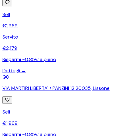
Self
€
1,969
Servito
€
2,179
Risparmi ~0,85€ a pieno
Dettagli →
Q8
VIA MARTIRI LIBERTA' / PANZINI 12 20035
,
Lissone
Self
€
1,969
Risparmi ~0,85€ a pieno