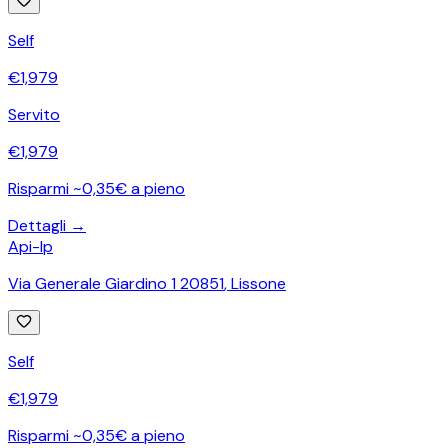
Self
€
1,979
Servito
€
1,979
Risparmi ~0,35€ a pieno
Dettagli →
Api-Ip
Via Generale Giardino 1 20851
,
Lissone
Self
€
1,979
Risparmi ~0,35€ a pieno