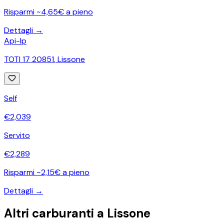
Risparmi ~4,65€ a pieno
Dettagli →
Api-Ip
TOTI 17 20851
,
Lissone
Self
€
2,039
Servito
€
2,289
Risparmi ~2,15€ a pieno
Dettagli →
Altri carburanti a
Lissone