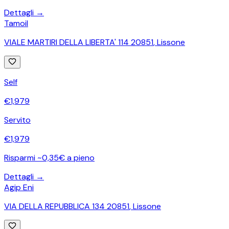
Dettagli →
Tamoil
VIALE MARTIRI DELLA LIBERTA' 114 20851
,
Lissone
Self
€
1,979
Servito
€
1,979
Risparmi ~0,35€ a pieno
Dettagli →
Agip Eni
VIA DELLA REPUBBLICA 134 20851
,
Lissone