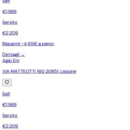
Self
€
1,989
Servito
€
2,209
Risparmi ~4,65€ a pieno
Dettagli →
Agip Eni
VIA MATTEOTTI 160 20851
,
Lissone
Self
€
1,989
Servito
€
2,209