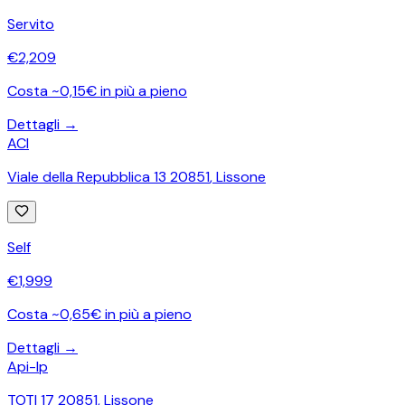
Servito
€
2,209
Costa ~0,15€ in più a pieno
Dettagli →
ACI
Viale della Repubblica 13 20851
,
Lissone
Self
€
1,999
Costa ~0,65€ in più a pieno
Dettagli →
Api-Ip
TOTI 17 20851
,
Lissone