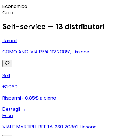
©
OpenStreetMap
Economico
+
Caro
−
Self-service —
13
distributori
Tamoil
COMO ANG. VIA RIVA 112 20851
,
Lissone
Self
€
1,969
Risparmi ~0,85€ a pieno
Dettagli →
Esso
VIALE MARTIRI LIBERTA' 239 20851
,
Lissone