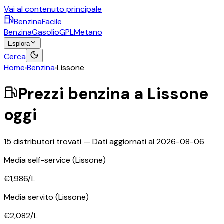
Vai al contenuto principale
BenzinaFacile
Benzina
Gasolio
GPL
Metano
Esplora
Cerca
Home
›
Benzina
›
Lissone
Prezzi
benzina
a
Lissone
oggi
15
distributori trovati — Dati aggiornati al
2026-08-06
Media self-service
(Lissone)
€1,986
/L
Media servito
(Lissone)
€2,082
/L