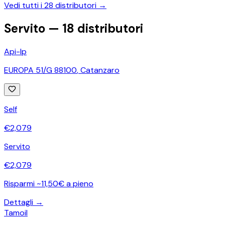
Vedi tutti i
28
distributori →
Servito —
18
distributori
Api-Ip
EUROPA 51/G 88100
,
Catanzaro
Self
€
2,079
Servito
€
2,079
Risparmi ~11,50€ a pieno
Dettagli →
Tamoil