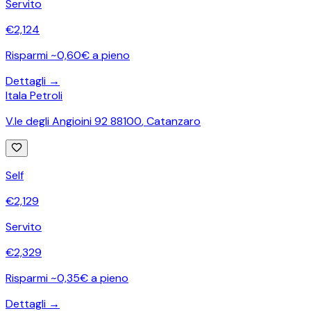
Servito
€
2,124
Risparmi ~0,60€ a pieno
Dettagli →
Itala Petroli
V.le degli Angioini 92 88100
,
Catanzaro
Self
€
2,129
Servito
€
2,329
Risparmi ~0,35€ a pieno
Dettagli →