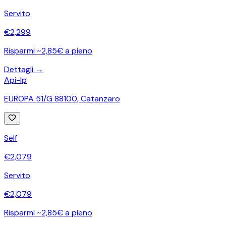
Servito
€
2,299
Risparmi ~2,85€ a pieno
Dettagli →
Api-Ip
EUROPA 51/G 88100
,
Catanzaro
Self
€
2,079
Servito
€
2,079
Risparmi ~2,85€ a pieno