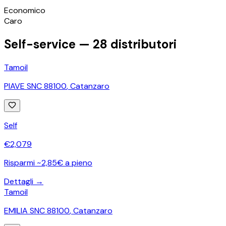
©
OpenStreetMap
Economico
+
Caro
−
Self-service —
28
distributori
Tamoil
PIAVE SNC 88100
,
Catanzaro
Self
€
2,079
Risparmi ~2,85€ a pieno
Dettagli →
Tamoil
EMILIA SNC 88100
,
Catanzaro