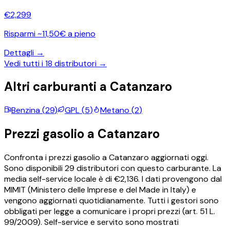
€
2,299
Risparmi ~11,50€ a pieno
Dettagli →
Vedi tutti i
18
distributori →
Altri carburanti a
Catanzaro
Benzina
(
29
)
GPL
(
5
)
Metano
(
2
)
Prezzi
gasolio
a
Catanzaro
Confronta i prezzi
gasolio
a
Catanzaro
aggiornati oggi.
Sono disponibili
29
distributori con questo carburante.
La
media self-service locale è di €
2,136
.
I dati provengono dal
MIMIT (Ministero delle Imprese e del Made in Italy) e
vengono aggiornati quotidianamente. Tutti i gestori sono
obbligati per legge a comunicare i propri prezzi (art. 51 L.
99/2009). Self-service e servito sono mostrati