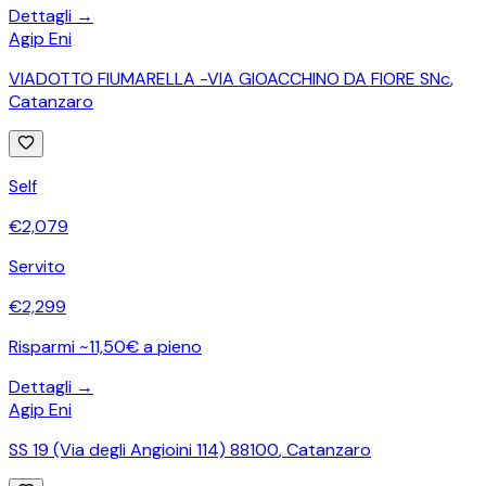
Dettagli →
Agip Eni
VIADOTTO FIUMARELLA -VIA GIOACCHINO DA FIORE SNc
,
Catanzaro
Self
€
2,079
Servito
€
2,299
Risparmi ~11,50€ a pieno
Dettagli →
Agip Eni
SS 19 (Via degli Angioini 114) 88100
,
Catanzaro