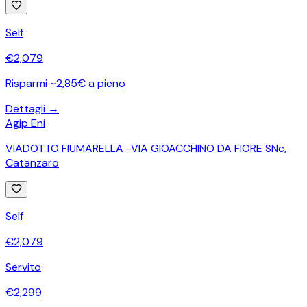
Self
€
2,079
Risparmi ~2,85€ a pieno
Dettagli →
Agip Eni
VIADOTTO FIUMARELLA -VIA GIOACCHINO DA FIORE SNc
,
Catanzaro
Self
€
2,079
Servito
€
2,299