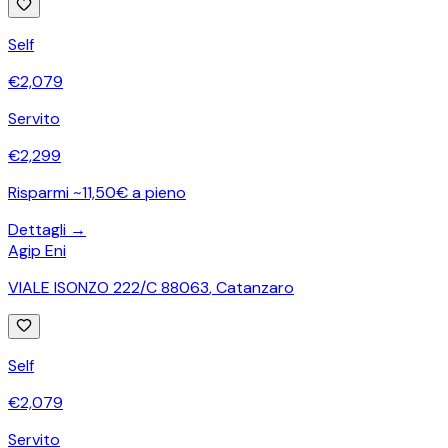
Self
€
2,079
Servito
€
2,299
Risparmi ~11,50€ a pieno
Dettagli →
Agip Eni
VIALE ISONZO 222/C 88063
,
Catanzaro
Self
€
2,079
Servito