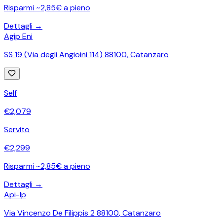
Risparmi ~2,85€ a pieno
Dettagli →
Agip Eni
SS 19 (Via degli Angioini 114) 88100
,
Catanzaro
Self
€
2,079
Servito
€
2,299
Risparmi ~2,85€ a pieno
Dettagli →
Api-Ip
Via Vincenzo De Filippis 2 88100
,
Catanzaro