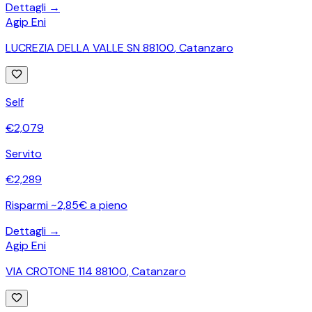
Dettagli →
Agip Eni
LUCREZIA DELLA VALLE SN 88100
,
Catanzaro
Self
€
2,079
Servito
€
2,289
Risparmi ~2,85€ a pieno
Dettagli →
Agip Eni
VIA CROTONE 114 88100
,
Catanzaro