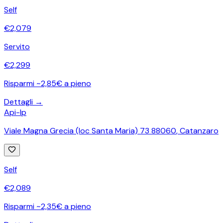
Self
€
2,079
Servito
€
2,299
Risparmi ~2,85€ a pieno
Dettagli →
Api-Ip
Viale Magna Grecia (loc Santa Maria) 73 88060
,
Catanzaro
Self
€
2,089
Risparmi ~2,35€ a pieno