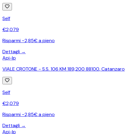
Self
€
2,079
Risparmi ~2,85€ a pieno
Dettagli →
Api-Ip
VIALE CROTONE - S.S. 106 KM 189,200 88100
,
Catanzaro
Self
€
2,079
Risparmi ~2,85€ a pieno
Dettagli →
Api-Ip