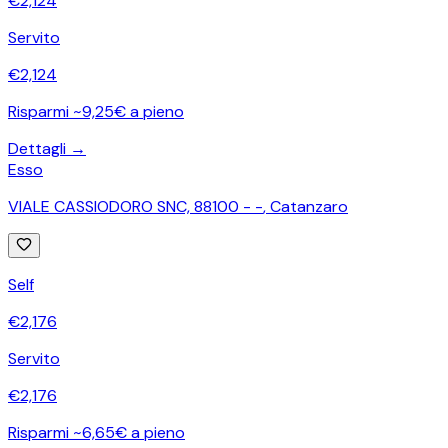
€
2,124
Servito
€
2,124
Risparmi ~9,25€ a pieno
Dettagli →
Esso
VIALE CASSIODORO SNC, 88100 - -
,
Catanzaro
Self
€
2,176
Servito
€
2,176
Risparmi ~6,65€ a pieno