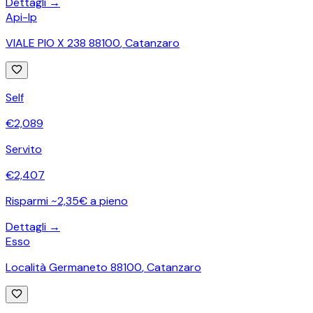
Dettagli →
Api-Ip
VIALE PIO X 238 88100
,
Catanzaro
Self
€
2,089
Servito
€
2,407
Risparmi ~2,35€ a pieno
Dettagli →
Esso
Località Germaneto 88100
,
Catanzaro