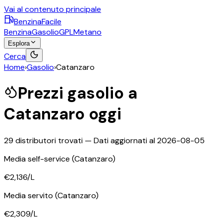
Vai al contenuto principale
BenzinaFacile
Benzina
Gasolio
GPL
Metano
Esplora
Cerca
Home
›
Gasolio
›
Catanzaro
Prezzi
gasolio
a
Catanzaro
oggi
29
distributori trovati — Dati aggiornati al
2026-08-05
Media self-service
(Catanzaro)
€2,136
/L
Media servito
(Catanzaro)
€2,309
/L