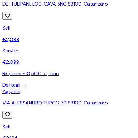
DEI TULIPANI, LOC. CAVA SNC 88100
,
Catanzaro
Self
€
2,099
Servito
€
2,099
Risparmi ~10,50€ a pieno
Dettagli →
Agip Eni
VIA ALESSANDRO TURCO 79 88100
,
Catanzaro
Self