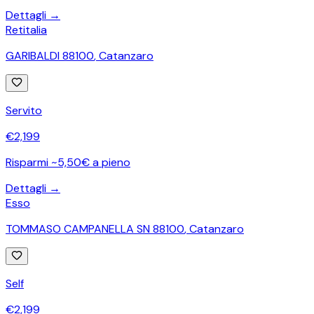
Dettagli →
Retitalia
GARIBALDI 88100
,
Catanzaro
Servito
€
2,199
Risparmi ~5,50€ a pieno
Dettagli →
Esso
TOMMASO CAMPANELLA SN 88100
,
Catanzaro
Self
€
2,199