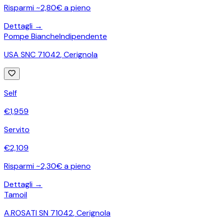
Risparmi ~2,80€ a pieno
Dettagli →
Pompe Bianche
Indipendente
USA SNC 71042
,
Cerignola
Self
€
1,959
Servito
€
2,109
Risparmi ~2,30€ a pieno
Dettagli →
Tamoil
A.ROSATI SN 71042
,
Cerignola