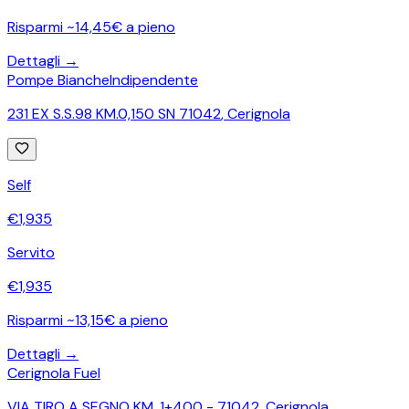
Risparmi ~14,45€ a pieno
Dettagli →
Pompe Bianche
Indipendente
231 EX S.S.98 KM.0,150 SN 71042
,
Cerignola
Self
€
1,935
Servito
€
1,935
Risparmi ~13,15€ a pieno
Dettagli →
Cerignola Fuel
VIA TIRO A SEGNO KM. 1+400 - 71042
,
Cerignola