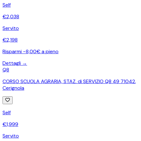
Self
€
2,038
Servito
€
2,198
Risparmi ~8,00€ a pieno
Dettagli →
Q8
CORSO SCUOLA AGRARIA, STAZ. di SERVIZIO Q8 49 71042
,
Cerignola
Self
€
1,999
Servito