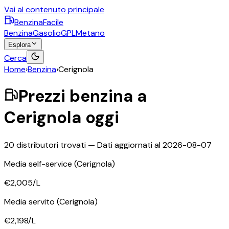
Vai al contenuto principale
BenzinaFacile
Benzina
Gasolio
GPL
Metano
Esplora
Cerca
Home
›
Benzina
›
Cerignola
Prezzi
benzina
a
Cerignola
oggi
20
distributori trovati — Dati aggiornati al
2026-08-07
Media self-service
(Cerignola)
€2,005
/L
Media servito
(Cerignola)
€2,198
/L