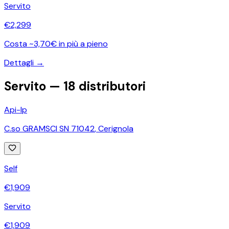
Servito
€
2,299
Costa ~3,70€ in più a pieno
Dettagli →
Servito —
18
distributori
Api-Ip
C.so GRAMSCI SN 71042
,
Cerignola
Self
€
1,909
Servito
€
1,909