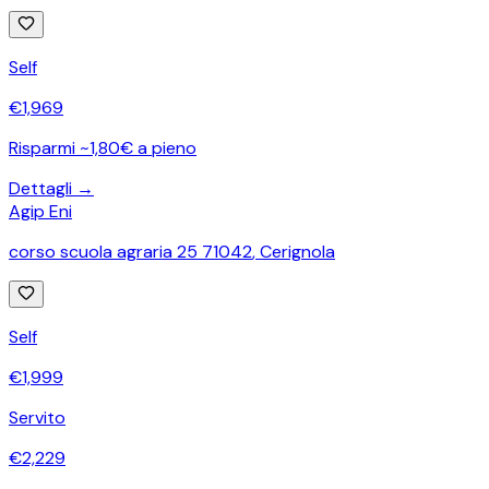
Self
€
1,969
Risparmi ~1,80€ a pieno
Dettagli →
Agip Eni
corso scuola agraria 25 71042
,
Cerignola
Self
€
1,999
Servito
€
2,229