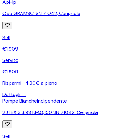
Api-Ip
C.so GRAMSCI SN 71042
,
Cerignola
Self
€
1,909
Servito
€
1,909
Risparmi ~4,80€ a pieno
Dettagli →
Pompe Bianche
Indipendente
231 EX S.S.98 KM.0,150 SN 71042
,
Cerignola
Self