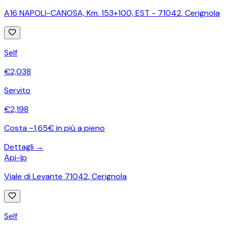
A16 NAPOLI-CANOSA, Km. 153+100, EST - 71042
,
Cerignola
Self
€
2,038
Servito
€
2,198
Costa ~1,65€ in più a pieno
Dettagli →
Api-Ip
Viale di Levante 71042
,
Cerignola
Self