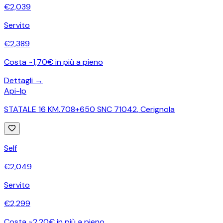
€
2,039
Servito
€
2,389
Costa ~1,70€ in più a pieno
Dettagli →
Api-Ip
STATALE 16 KM.708+650 SNC 71042
,
Cerignola
Self
€
2,049
Servito
€
2,299
Costa ~2,20€ in più a pieno