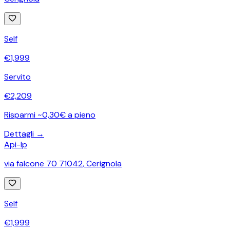
Self
€
1,999
Servito
€
2,209
Risparmi ~0,30€ a pieno
Dettagli →
Api-Ip
via falcone 70 71042
,
Cerignola
Self
€
1,999