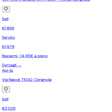
Self
€
1,899
Servito
€
1,979
Risparmi ~14,95€ a pieno
Dettagli →
Api-Ip
Via Napoli 71042
,
Cerignola
Self
€
2,029