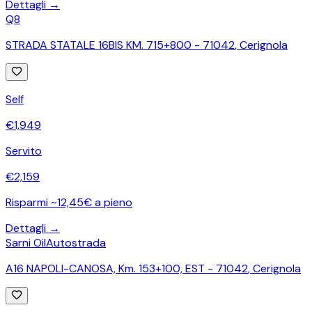
Dettagli →
Q8
STRADA STATALE 16BIS KM. 715+800 - 71042
,
Cerignola
Self
€
1,949
Servito
€
2,159
Risparmi ~12,45€ a pieno
Dettagli →
Sarni Oil
Autostrada
A16 NAPOLI-CANOSA, Km. 153+100, EST - 71042
,
Cerignola