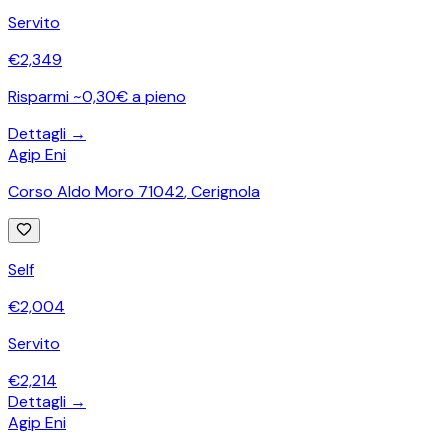
Servito
€
2,349
Risparmi ~0,30€ a pieno
Dettagli →
Agip Eni
Corso Aldo Moro 71042
,
Cerignola
Self
€
2,004
Servito
€
2,214
Dettagli →
Agip Eni