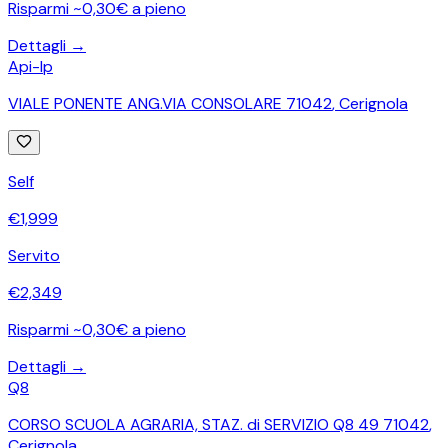
Risparmi ~0,30€ a pieno
Dettagli →
Api-Ip
VIALE PONENTE ANG.VIA CONSOLARE 71042
,
Cerignola
Self
€
1,999
Servito
€
2,349
Risparmi ~0,30€ a pieno
Dettagli →
Q8
CORSO SCUOLA AGRARIA, STAZ. di SERVIZIO Q8 49 71042
,
Cerignola