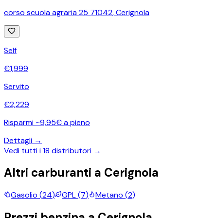
corso scuola agraria 25 71042
,
Cerignola
Self
€
1,999
Servito
€
2,229
Risparmi ~9,95€ a pieno
Dettagli →
Vedi tutti i
18
distributori →
Altri carburanti a
Cerignola
Gasolio
(
24
)
GPL
(
7
)
Metano
(
2
)
Prezzi
benzina
a
Cerignola