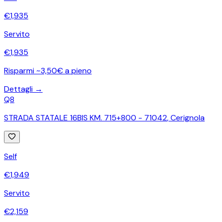
€
1,935
Servito
€
1,935
Risparmi ~3,50€ a pieno
Dettagli →
Q8
STRADA STATALE 16BIS KM. 715+800 - 71042
,
Cerignola
Self
€
1,949
Servito
€
2,159