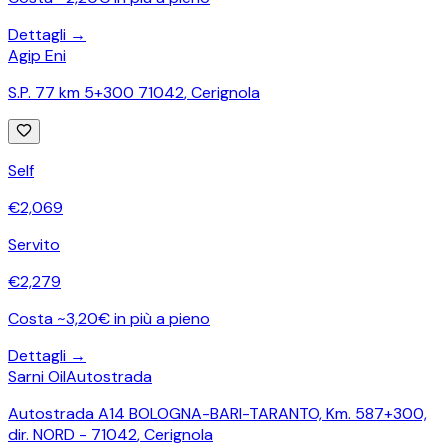
Dettagli →
Agip Eni
S.P. 77 km 5+300 71042
,
Cerignola
Self
€
2,069
Servito
€
2,279
Costa ~3,20€ in più a pieno
Dettagli →
Sarni Oil
Autostrada
Autostrada A14 BOLOGNA-BARI-TARANTO, Km. 587+300,
dir. NORD - 71042
,
Cerignola