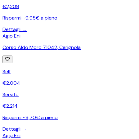
€
2,209
Risparmi ~9,95€ a pieno
Dettagli →
Agip Eni
Corso Aldo Moro 71042
,
Cerignola
Self
€
2,004
Servito
€
2,214
Risparmi ~9,70€ a pieno
Dettagli →
Agip Eni