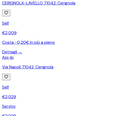
CERIGNOLA-LAVELLO 71042
,
Cerignola
Self
€
2,009
Costa ~0,20€ in più a pieno
Dettagli →
Api-Ip
Via Napoli 71042
,
Cerignola
Self
€
2,029
Servito
€
2,029