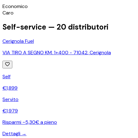
©
OpenStreetMap
Economico
+
Caro
−
Self-service —
20
distributori
Cerignola Fuel
VIA TIRO A SEGNO KM. 1+400 - 71042
,
Cerignola
Self
€
1,899
Servito
€
1,979
Risparmi ~5,30€ a pieno
Dettagli →