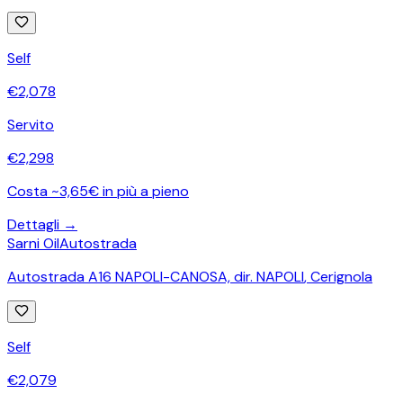
Self
€
2,078
Servito
€
2,298
Costa ~3,65€ in più a pieno
Dettagli →
Sarni Oil
Autostrada
Autostrada A16 NAPOLI-CANOSA, dir. NAPOLI
,
Cerignola
Self
€
2,079