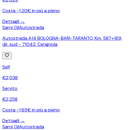
Costa ~1,20€ in più a pieno
Dettagli →
Sarni Oil
Autostrada
Autostrada A14 BOLOGNA-BARI-TARANTO, Km. 587+169,
dir. sud - 71042
,
Cerignola
Self
€
2,038
Servito
€
2,258
Costa ~1,65€ in più a pieno
Dettagli →
Sarni Oil
Autostrada