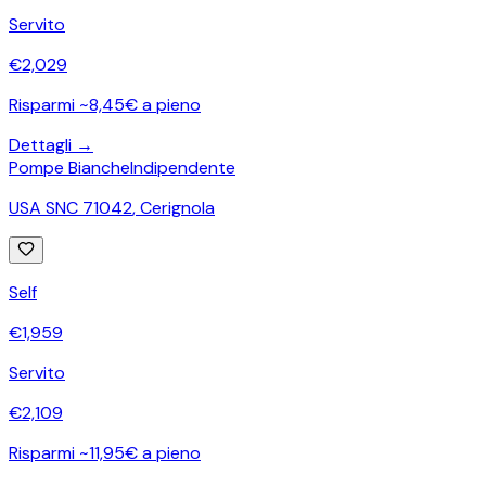
Servito
€
2,029
Risparmi ~8,45€ a pieno
Dettagli →
Pompe Bianche
Indipendente
USA SNC 71042
,
Cerignola
Self
€
1,959
Servito
€
2,109
Risparmi ~11,95€ a pieno