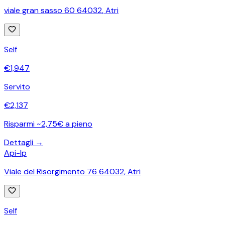
viale gran sasso 60 64032
,
Atri
Self
€
1,947
Servito
€
2,137
Risparmi ~2,75€ a pieno
Dettagli →
Api-Ip
Viale del Risorgimento 76 64032
,
Atri
Self