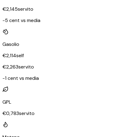
€
2,145
servito
-5 cent vs media
Gasolio
€
2,114
self
€
2,263
servito
-1 cent vs media
GPL
€
0,783
servito