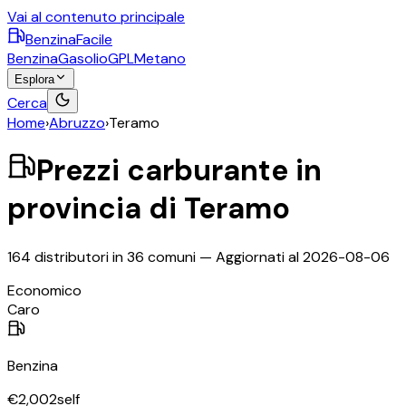
Vai al contenuto principale
BenzinaFacile
Benzina
Gasolio
GPL
Metano
Esplora
Cerca
Home
›
Abruzzo
›
Teramo
Prezzi carburante in
provincia di
Teramo
164
distributori in
36
comuni — Aggiornati al
2026-08-06
©
OpenStreetMap
Economico
+
Caro
−
Benzina
€
2,002
self