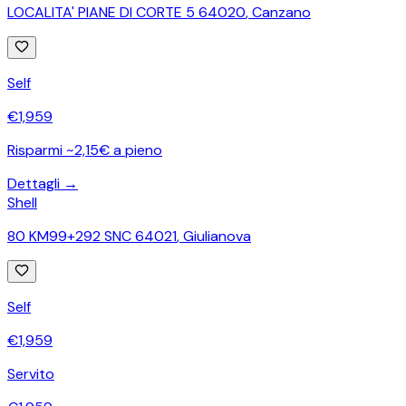
LOCALITA' PIANE DI CORTE 5 64020
,
Canzano
Self
€
1,959
Risparmi ~2,15€ a pieno
Dettagli →
Shell
80 KM99+292 SNC 64021
,
Giulianova
Self
€
1,959
Servito