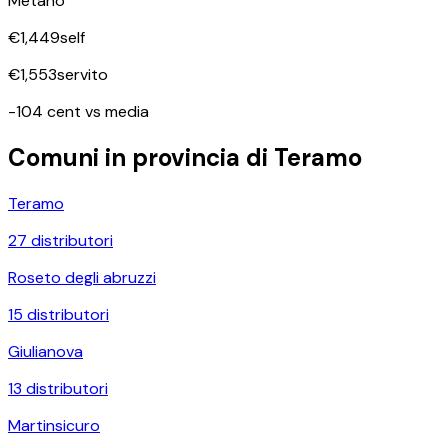
Metano
€
1,449
self
€
1,553
servito
-104 cent vs media
Comuni in provincia di
Teramo
Teramo
27
distributori
Roseto degli abruzzi
15
distributori
Giulianova
13
distributori
Martinsicuro