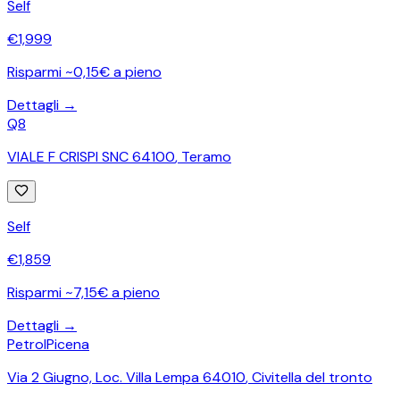
Self
€
1,999
Risparmi ~0,15€ a pieno
Dettagli →
Q8
VIALE F CRISPI SNC 64100
,
Teramo
Self
€
1,859
Risparmi ~7,15€ a pieno
Dettagli →
PetrolPicena
Via 2 Giugno, Loc. Villa Lempa 64010
,
Civitella del tronto