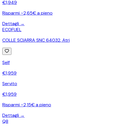
€
1,949
Risparmi ~2,65€ a pieno
Dettagli →
ECOFUEL
COLLE SCIARRA SNC 64032
,
Atri
Self
€
1,959
Servito
€
1,959
Risparmi ~2,15€ a pieno
Dettagli →
Q8