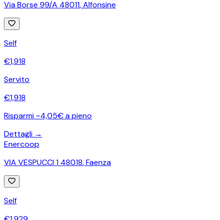
Via Borse 99/A 48011
,
Alfonsine
Self
€
1,918
Servito
€
1,918
Risparmi ~4,05€ a pieno
Dettagli →
Enercoop
VIA VESPUCCI 1 48018
,
Faenza
Self
€
1,929