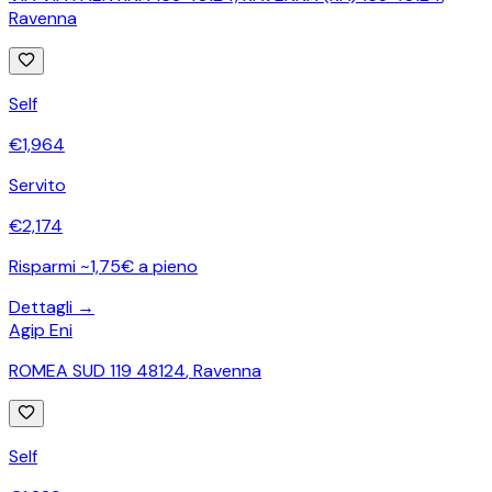
Ravenna
Self
€
1,964
Servito
€
2,174
Risparmi ~1,75€ a pieno
Dettagli →
Agip Eni
ROMEA SUD 119 48124
,
Ravenna
Self