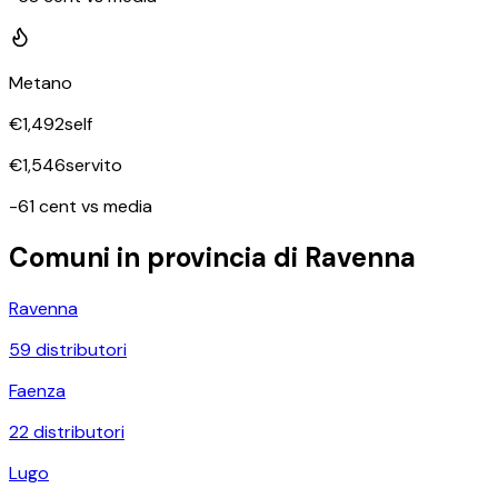
Metano
€
1,492
self
€
1,546
servito
-61 cent vs media
Comuni in provincia di
Ravenna
Ravenna
59
distributori
Faenza
22
distributori
Lugo