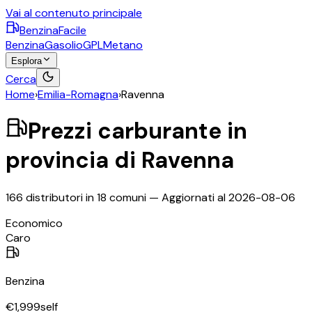
Vai al contenuto principale
BenzinaFacile
Benzina
Gasolio
GPL
Metano
Esplora
Cerca
Home
›
Emilia-Romagna
›
Ravenna
Prezzi carburante in
provincia di
Ravenna
166
distributori in
18
comuni — Aggiornati al
2026-08-06
©
OpenStreetMap
Economico
+
Caro
−
Benzina
€
1,999
self