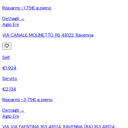
Risparmi ~1,75€ a pieno
Dettagli →
Agip Eni
VIA CANALE MOLINETTO 116 48122
,
Ravenna
Self
€
1,924
Servito
€
2,134
Risparmi ~3,75€ a pieno
Dettagli →
Agip Eni
VIA VIA FAENTINA 163 48124, RAVENNA (RA) 163 48124
,