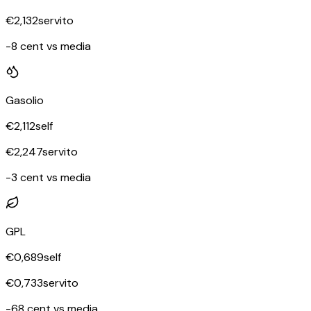
€
2,132
servito
-8 cent vs media
Gasolio
€
2,112
self
€
2,247
servito
-3 cent vs media
GPL
€
0,689
self
€
0,733
servito
-68 cent vs media