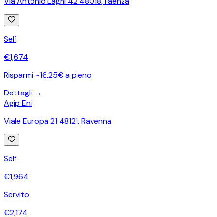
Via Antonio Laghi 42 48018
,
Faenza
Self
€
1,674
Risparmi ~16,25€ a pieno
Dettagli →
Agip Eni
Viale Europa 21 48121
,
Ravenna
Self
€
1,964
Servito
€
2,174