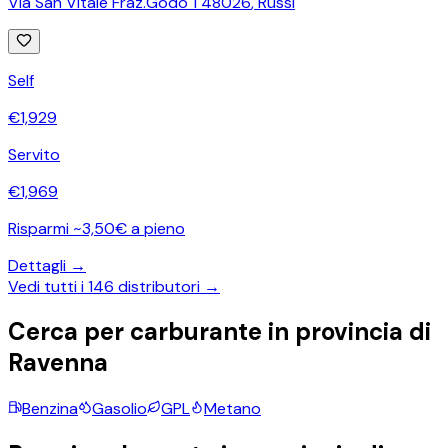
Via San Vitale Fraz.Godo 1 48026
,
Russi
Self
€
1,929
Servito
€
1,969
Risparmi ~3,50€ a pieno
Dettagli →
Vedi tutti i
146
distributori →
Cerca per carburante in provincia di
Ravenna
Benzina
Gasolio
GPL
Metano