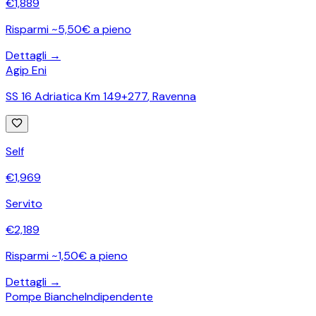
€
1,889
Risparmi ~5,50€ a pieno
Dettagli →
Agip Eni
SS 16 Adriatica Km 149+277
,
Ravenna
Self
€
1,969
Servito
€
2,189
Risparmi ~1,50€ a pieno
Dettagli →
Pompe Bianche
Indipendente