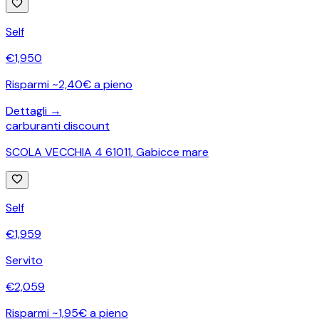
Self
€
1,950
Risparmi ~2,40€ a pieno
Dettagli →
carburanti discount
SCOLA VECCHIA 4 61011
,
Gabicce mare
Self
€
1,959
Servito
€
2,059
Risparmi ~1,95€ a pieno