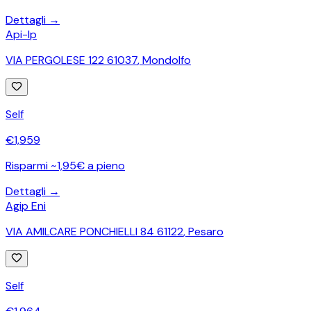
Dettagli →
Api-Ip
VIA PERGOLESE 122 61037
,
Mondolfo
Self
€
1,959
Risparmi ~1,95€ a pieno
Dettagli →
Agip Eni
VIA AMILCARE PONCHIELLI 84 61122
,
Pesaro
Self