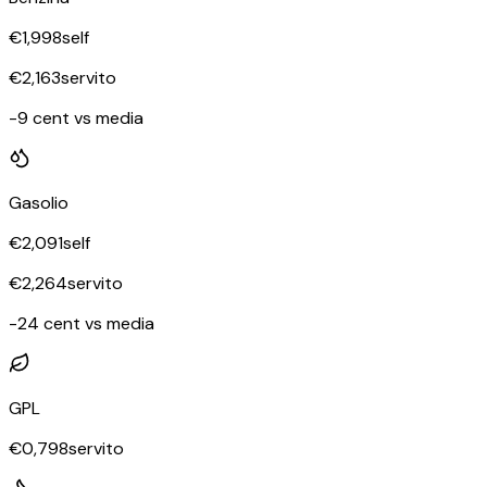
€
1,998
self
€
2,163
servito
-9 cent vs media
Gasolio
€
2,091
self
€
2,264
servito
-24 cent vs media
GPL
€
0,798
servito