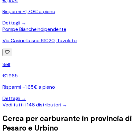
€
1,964
Risparmi ~1,70€ a pieno
Dettagli →
Pompe Bianche
Indipendente
Via Casinella snc 61020
,
Tavoleto
Self
€
1,965
Risparmi ~1,65€ a pieno
Dettagli →
Vedi tutti i
146
distributori →
Cerca per carburante in provincia di
Pesaro e Urbino