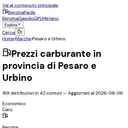
Vai al contenuto principale
BenzinaFacile
Benzina
Gasolio
GPL
Metano
Esplora
Cerca
Home
›
Marche
›
Pesaro e Urbino
Prezzi carburante in
provincia di
Pesaro e
Urbino
169
distributori in
42
comuni — Aggiornati al
2026-08-06
©
OpenStreetMap
Economico
+
Caro
−
Benzina