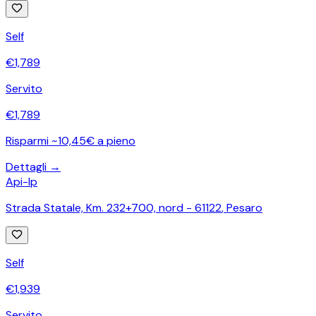
Self
€
1,789
Servito
€
1,789
Risparmi ~10,45€ a pieno
Dettagli →
Api-Ip
Strada Statale, Km. 232+700, nord - 61122
,
Pesaro
Self
€
1,939
Servito