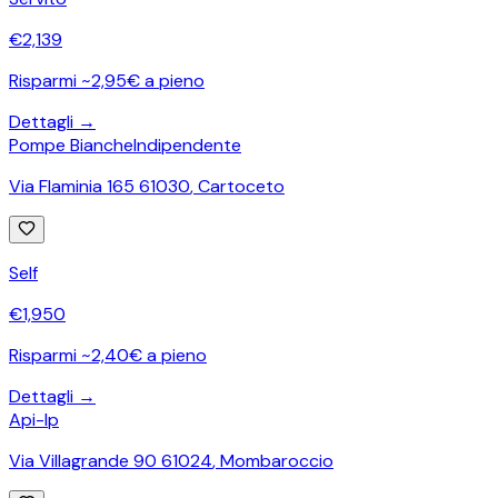
€
2,139
Risparmi ~2,95€ a pieno
Dettagli →
Pompe Bianche
Indipendente
Via Flaminia 165 61030
,
Cartoceto
Self
€
1,950
Risparmi ~2,40€ a pieno
Dettagli →
Api-Ip
Via Villagrande 90 61024
,
Mombaroccio