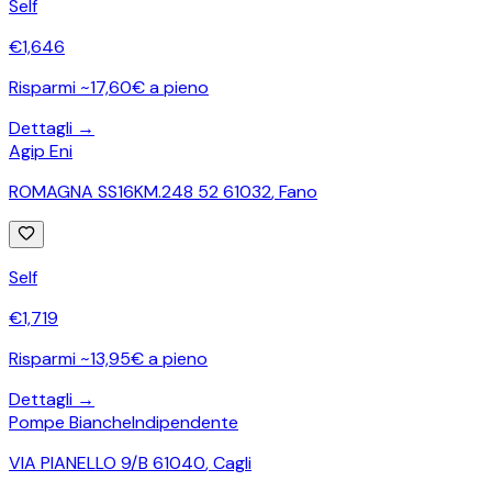
Self
€
1,646
Risparmi ~17,60€ a pieno
Dettagli →
Agip Eni
ROMAGNA SS16KM.248 52 61032
,
Fano
Self
€
1,719
Risparmi ~13,95€ a pieno
Dettagli →
Pompe Bianche
Indipendente
VIA PIANELLO 9/B 61040
,
Cagli