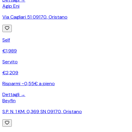
Agip Eni
Via Cagliari 51 09170
,
Oristano
Self
€
1,989
Servito
€
2,209
Risparmi ~0,55€ a pieno
Dettagli →
Beyfin
S.P. N. 1 KM. 0,369 SN 09170
,
Oristano