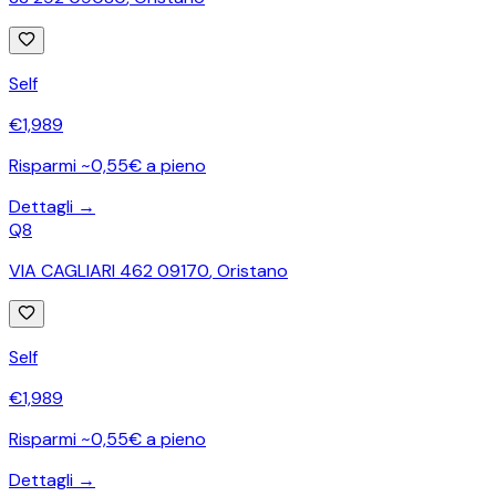
Self
€
1,989
Risparmi ~0,55€ a pieno
Dettagli →
Q8
VIA CAGLIARI 462 09170
,
Oristano
Self
€
1,989
Risparmi ~0,55€ a pieno
Dettagli →