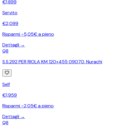
€
1,899
Servito
€
2,099
Risparmi ~5,05€ a pieno
Dettagli →
Q8
S.S.292 PER RIOLA KM 120+455 09070
,
Nurachi
Self
€
1,959
Risparmi ~2,05€ a pieno
Dettagli →
Q8