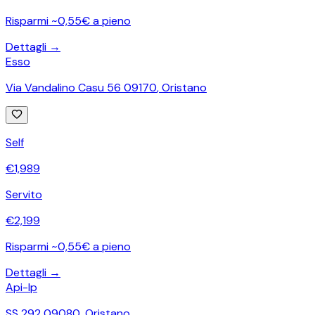
Risparmi ~0,55€ a pieno
Dettagli →
Esso
Via Vandalino Casu 56 09170
,
Oristano
Self
€
1,989
Servito
€
2,199
Risparmi ~0,55€ a pieno
Dettagli →
Api-Ip
SS 292 09080
,
Oristano