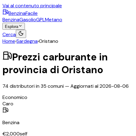
Vai al contenuto principale
BenzinaFacile
Benzina
Gasolio
GPL
Metano
Esplora
Cerca
Home
›
Sardegna
›
Oristano
Prezzi carburante in
provincia di
Oristano
74
distributori in
35
comuni — Aggiornati al
2026-08-06
©
OpenStreetMap
Economico
+
Caro
−
Benzina
€
2,000
self