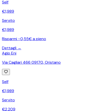
Self
€
1,989
Servito
€
1,989
Risparmi ~0,55€ a pieno
Dettagli →
Agip Eni
Via Cagliari 466 09170
,
Oristano
Self
€
1,989
Servito
€
2,209