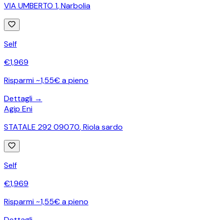
VIA UMBERTO 1
,
Narbolia
Self
€
1,969
Risparmi ~1,55€ a pieno
Dettagli →
Agip Eni
STATALE 292 09070
,
Riola sardo
Self
€
1,969
Risparmi ~1,55€ a pieno
Dettagli →