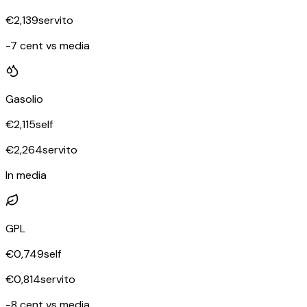
€
2,139
servito
-7 cent vs media
Gasolio
€
2,115
self
€
2,264
servito
In media
GPL
€
0,749
self
€
0,814
servito
-8 cent vs media