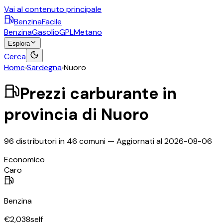
Vai al contenuto principale
BenzinaFacile
Benzina
Gasolio
GPL
Metano
Esplora
Cerca
Home
›
Sardegna
›
Nuoro
Prezzi carburante in
provincia di
Nuoro
96
distributori in
46
comuni — Aggiornati al
2026-08-06
©
OpenStreetMap
Economico
+
Caro
−
Benzina
€
2,038
self