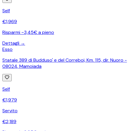
Self
€
1,969
Risparmi ~3,45€ a pieno
Dettagli →
Esso
Statale 389 di Budduso' e del Correboi, Km. 115, dir. Nuoro -
08024
,
Mamoiada
Self
€
1,979
Servito
€
2,189