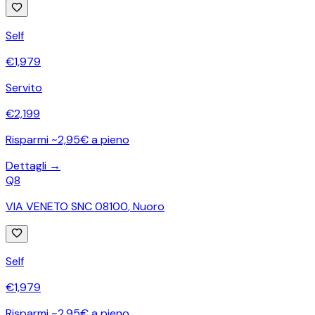
Self
€
1,979
Servito
€
2,199
Risparmi ~2,95€ a pieno
Dettagli →
Q8
VIA VENETO SNC 08100
,
Nuoro
Self
€
1,979
Risparmi ~2,95€ a pieno