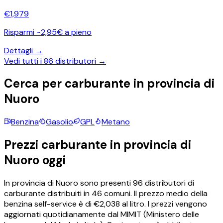
€
1,979
Risparmi ~2,95€ a pieno
Dettagli →
Vedi tutti i
86
distributori →
Cerca per carburante in provincia di
Nuoro
Benzina
Gasolio
GPL
Metano
Prezzi carburante in provincia di
Nuoro
oggi
In provincia di
Nuoro
sono presenti
96
distributori di
carburante distribuiti in
46
comuni.
Il prezzo medio della
benzina self-service è di €
2,038
al litro.
I prezzi vengono
aggiornati quotidianamente dal MIMIT (Ministero delle