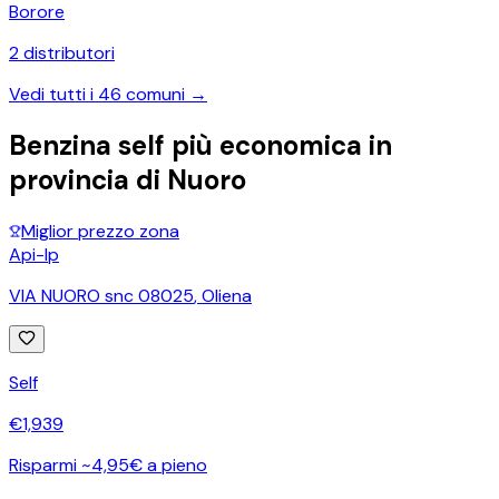
Borore
2
distributori
Vedi tutti i
46
comuni →
Benzina self più economica in
provincia di
Nuoro
Miglior prezzo zona
Api-Ip
VIA NUORO snc 08025
,
Oliena
Self
€
1,939
Risparmi ~4,95€ a pieno