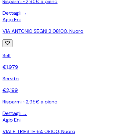
Risparmi ~2,95€ a pieno
Dettagli →
Agip Eni
VIA ANTONIO SEGNI 2 08100
,
Nuoro
Self
€
1,979
Servito
€
2,199
Risparmi ~2,95€ a pieno
Dettagli →
Agip Eni
VIALE TRIESTE 64 08100
,
Nuoro