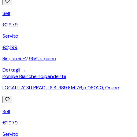
Self
€
1,979
Servito
€
2,199
Risparmi ~2,95€ a pieno
Dettagli →
Pompe Bianche
Indipendente
LOCALITA' SU PRADU S.S. 389 KM 76,5 08020
,
Orune
Self
€
1,979
Servito