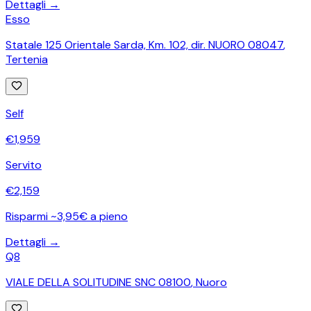
Dettagli →
Esso
Statale 125 Orientale Sarda, Km. 102, dir. NUORO 08047
,
Tertenia
Self
€
1,959
Servito
€
2,159
Risparmi ~3,95€ a pieno
Dettagli →
Q8
VIALE DELLA SOLITUDINE SNC 08100
,
Nuoro