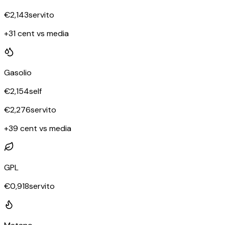
€
2,143
servito
+31 cent vs media
Gasolio
€
2,154
self
€
2,276
servito
+39 cent vs media
GPL
€
0,918
servito