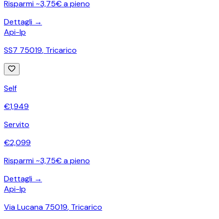
Risparmi ~3,75€ a pieno
Dettagli →
Api-Ip
SS7 75019
,
Tricarico
Self
€
1,949
Servito
€
2,099
Risparmi ~3,75€ a pieno
Dettagli →
Api-Ip
Via Lucana 75019
,
Tricarico