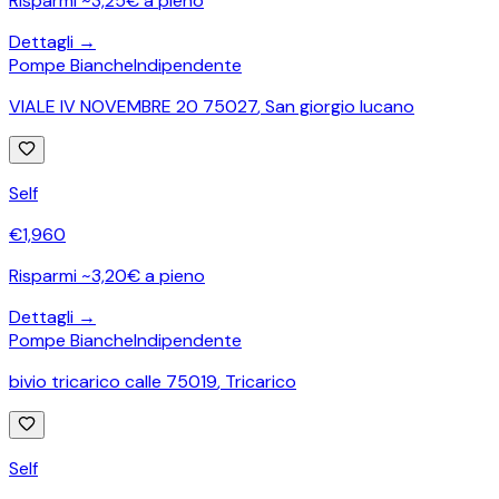
Risparmi ~3,25€ a pieno
Dettagli →
Pompe Bianche
Indipendente
VIALE IV NOVEMBRE 20 75027
,
San giorgio lucano
Self
€
1,960
Risparmi ~3,20€ a pieno
Dettagli →
Pompe Bianche
Indipendente
bivio tricarico calle 75019
,
Tricarico
Self