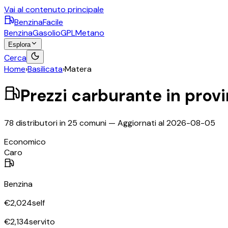
Vai al contenuto principale
BenzinaFacile
Benzina
Gasolio
GPL
Metano
Esplora
Cerca
Home
›
Basilicata
›
Matera
Prezzi carburante in prov
78
distributori in
25
comuni — Aggiornati al
2026-08-05
Economico
Caro
Benzina
€
2,024
self
€
2,134
servito