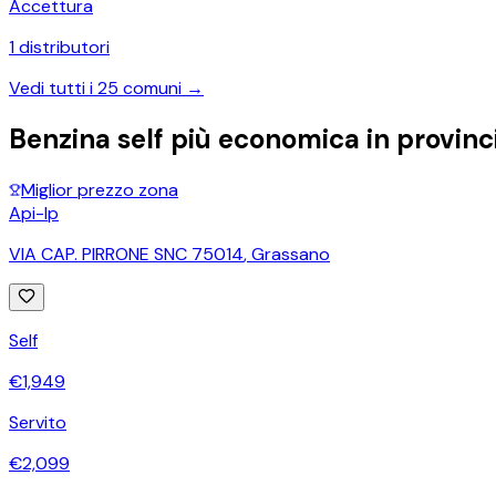
Accettura
1
distributori
Vedi tutti i
25
comuni →
Benzina self più economica in provinc
Miglior prezzo zona
Api-Ip
VIA CAP. PIRRONE SNC 75014
,
Grassano
Self
€
1,949
Servito
€
2,099