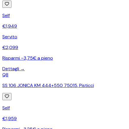
Self
€
1,949
Servito
€
2,099
Risparmi ~3,75€ a pieno
Dettagli →
Q8
SS 106 JONICA KM 444+550 75015
,
Pisticci
Self
€
1,959