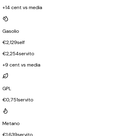
+14 cent vs media
Gasolio
€
2,129
self
€
2,254
servito
+9 cent vs media
GPL
€
0,751
servito
Metano
€
1,639
servito