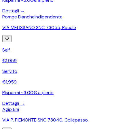
Risparmi ~3,00€ a pieno
Dettagli →
Pompe Bianche
Indipendente
VIA MELISSANO SNC 73055
,
Racale
Self
€
1,959
Servito
€
1,959
Risparmi ~3,00€ a pieno
Dettagli →
Agip Eni
VIA P. PIEMONTE SNC 73040
,
Collepasso