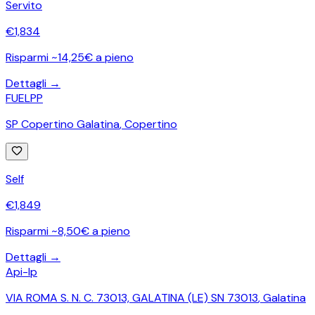
Servito
€
1,834
Risparmi ~14,25€ a pieno
Dettagli →
FUELPP
SP Copertino Galatina
,
Copertino
Self
€
1,849
Risparmi ~8,50€ a pieno
Dettagli →
Api-Ip
VIA ROMA S. N. C. 73013, GALATINA (LE) SN 73013
,
Galatina