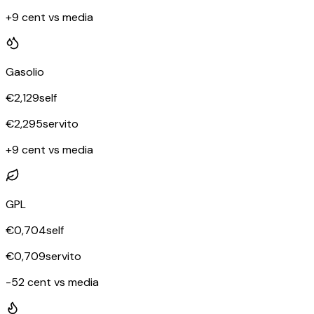
+9 cent vs media
Gasolio
€
2,129
self
€
2,295
servito
+9 cent vs media
GPL
€
0,704
self
€
0,709
servito
-52 cent vs media