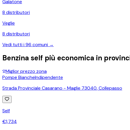
Galatone
8
distributori
Veglie
8
distributori
Vedi tutti i
96
comuni →
Benzina self più economica in provinc
Miglior prezzo zona
Pompe Bianche
Indipendente
Strada Provinciale Casarano - Maglie 73040
,
Collepasso
Self
€
1,734