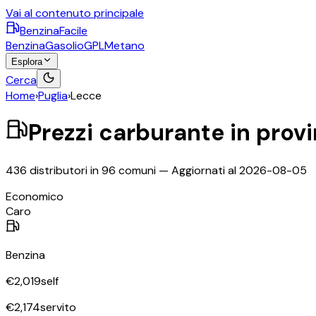
Vai al contenuto principale
BenzinaFacile
Benzina
Gasolio
GPL
Metano
Esplora
Cerca
Home
›
Puglia
›
Lecce
Prezzi carburante in prov
436
distributori in
96
comuni — Aggiornati al
2026-08-05
Economico
Caro
Benzina
€
2,019
self
€
2,174
servito