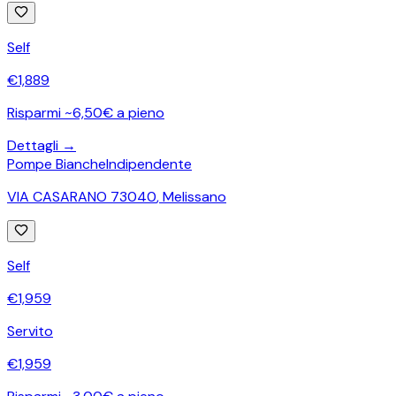
Self
€
1,889
Risparmi ~6,50€ a pieno
Dettagli →
Pompe Bianche
Indipendente
VIA CASARANO 73040
,
Melissano
Self
€
1,959
Servito
€
1,959