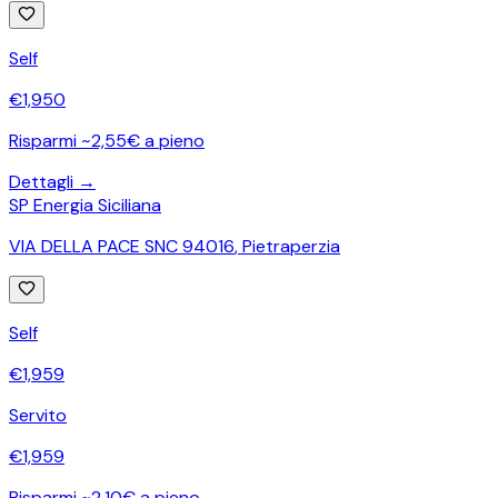
Self
€
1,950
Risparmi ~2,55€ a pieno
Dettagli →
SP Energia Siciliana
VIA DELLA PACE SNC 94016
,
Pietraperzia
Self
€
1,959
Servito
€
1,959
Risparmi ~2,10€ a pieno