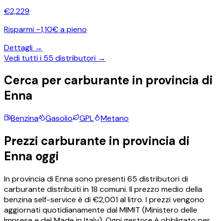
€
2,229
Risparmi ~1,10€ a pieno
Dettagli →
Vedi tutti i
55
distributori →
Cerca per carburante in provincia di
Enna
Benzina
Gasolio
GPL
Metano
Prezzi carburante in provincia di
Enna
oggi
In provincia di
Enna
sono presenti
65
distributori di
carburante distribuiti in
18
comuni.
Il prezzo medio della
benzina self-service è di €
2,001
al litro.
I prezzi vengono
aggiornati quotidianamente dal MIMIT (Ministero delle
Imprese e del Made in Italy). Ogni gestore è obbligato per