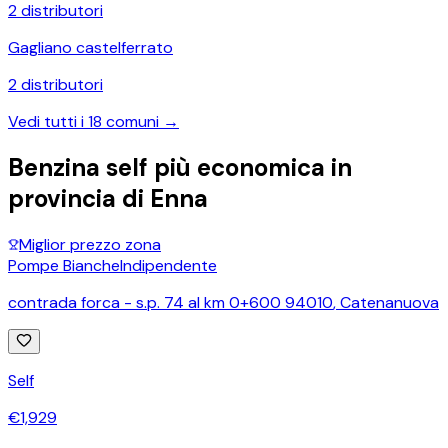
2
distributori
Gagliano castelferrato
2
distributori
Vedi tutti i
18
comuni →
Benzina self più economica in
provincia di
Enna
Miglior prezzo zona
Pompe Bianche
Indipendente
contrada forca - s.p. 74 al km 0+600 94010
,
Catenanuova
Self
€
1,929