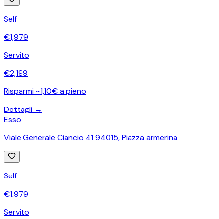
Self
€
1,979
Servito
€
2,199
Risparmi ~1,10€ a pieno
Dettagli →
Esso
Viale Generale Ciancio 41 94015
,
Piazza armerina
Self
€
1,979
Servito