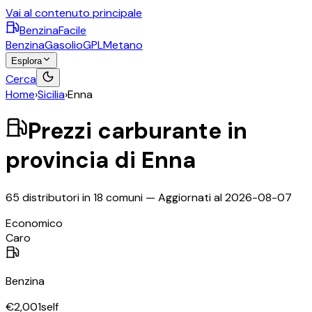
Vai al contenuto principale
BenzinaFacile
Benzina
Gasolio
GPL
Metano
Esplora
Cerca
Home
›
Sicilia
›
Enna
Prezzi carburante in
provincia di
Enna
65
distributori in
18
comuni — Aggiornati al
2026-08-07
©
OpenStreetMap
Economico
+
Caro
−
Benzina
€
2,001
self