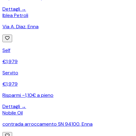
Dettagli →
Iblea Petroli
Via A. Diaz
,
Enna
Self
€
1,979
Servito
€
1,979
Risparmi ~1,10€ a pieno
Dettagli →
Nobile Oil
contrada arroccamento SN 94100
,
Enna