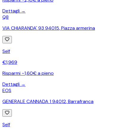
Dettagli →
Q8
VIA CHIARANDA' 93 94015
,
Piazza armerina
Self
€
1,969
Risparmi ~1,60€ a pieno
Dettagli →
EOS
GENERALE CANNADA 1 94012
,
Barrafranca
Self