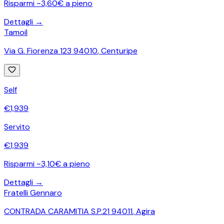
Risparmi ~3,60€ a pieno
Dettagli →
Tamoil
Via G. Fiorenza 123 94010
,
Centuripe
Self
€
1,939
Servito
€
1,939
Risparmi ~3,10€ a pieno
Dettagli →
Fratelli Gennaro
CONTRADA CARAMITIA S.P.21 94011
,
Agira