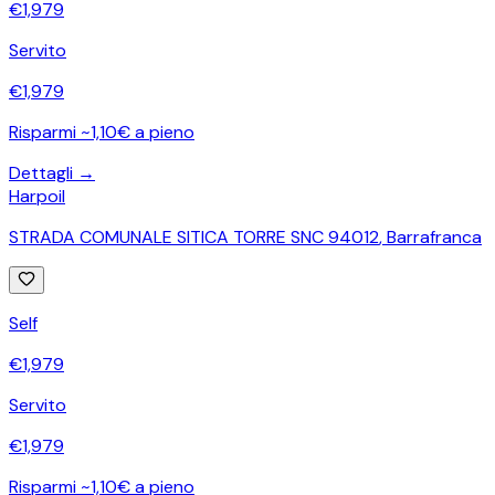
€
1,979
Servito
€
1,979
Risparmi ~1,10€ a pieno
Dettagli →
Harpoil
STRADA COMUNALE SITICA TORRE SNC 94012
,
Barrafranca
Self
€
1,979
Servito
€
1,979
Risparmi ~1,10€ a pieno