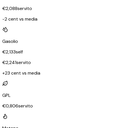
€
2,088
servito
-2 cent vs media
Gasolio
€
2,133
self
€
2,241
servito
+23 cent vs media
GPL
€
0,806
servito