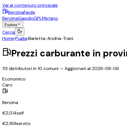
Vai al contenuto principale
BenzinaFacile
Benzina
Gasolio
GPL
Metano
Esplora
Cerca
Home
›
Puglia
›
Barletta-Andria-Trani
Prezzi carburante in prov
113
distributori in
10
comuni — Aggiornati al
2026-08-06
Economico
Caro
Benzina
€
2,014
self
€
2,169
servito