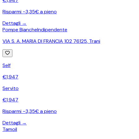
€
1,947
Risparmi ~3,35€ a pieno
Dettagli →
Pompe Bianche
Indipendente
VIA S. A. MARIA DI FRANCIA 102 76125
,
Trani
Self
€
1,947
Servito
€
1,947
Risparmi ~3,35€ a pieno
Dettagli →
Tamoil