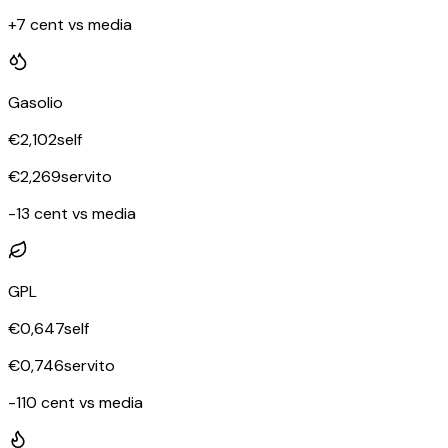
+7 cent vs media
Gasolio
€
2,102
self
€
2,269
servito
-13 cent vs media
GPL
€
0,647
self
€
0,746
servito
-110 cent vs media