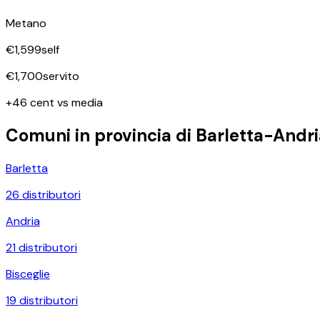
Metano
€
1,599
self
€
1,700
servito
+46 cent vs media
Comuni in provincia di
Barletta-Andri
Barletta
26
distributori
Andria
21
distributori
Bisceglie
19
distributori