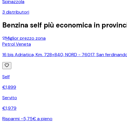
Spinazzola
3
distributori
Benzina self più economica in provinc
Miglior prezzo zona
Petrol Veneta
16 bis Adriatica, Km. 728+840, NORD - 76017
,
San ferdinando
Self
€
1,899
Servito
€
1,979
Risparmi ~5,75€ a pieno