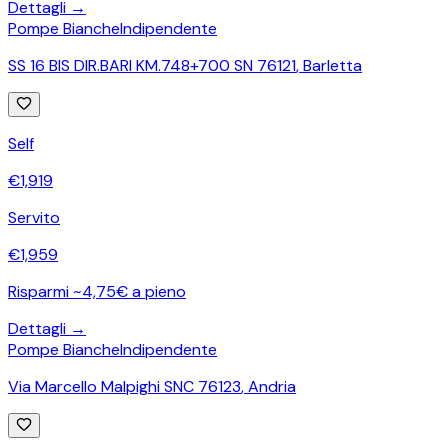
Dettagli →
Pompe Bianche
Indipendente
SS 16 BIS DIR.BARI KM.748+700 SN 76121
,
Barletta
Self
€
1,919
Servito
€
1,959
Risparmi ~4,75€ a pieno
Dettagli →
Pompe Bianche
Indipendente
Via Marcello Malpighi SNC 76123
,
Andria