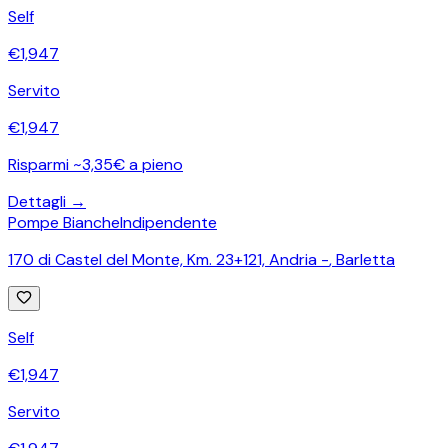
Self
€
1,947
Servito
€
1,947
Risparmi ~3,35€ a pieno
Dettagli →
Pompe Bianche
Indipendente
170 di Castel del Monte, Km. 23+121, Andria -
,
Barletta
Self
€
1,947
Servito