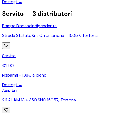
Dettagli →
Servito —
3
distributori
Pompe Bianche
Indipendente
Strada Statale, Km. 0, romaniana - 15057
,
Tortona
Servito
€
1,387
Risparmi ~1,38€ a pieno
Dettagli →
Agip Eni
211 AL KM 13 + 350 SNC 15057
,
Tortona