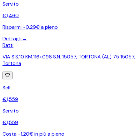
Servito
€
1,460
Risparmi ~0,29€ a pieno
Dettagli →
Ratti
VIA S.S.10 KM.116+096 S.N. 15057, TORTONA (AL) 75 15057
,
Tortona
Self
€
1,559
Servito
€
1,559
Costa ~1,20€ in più a pieno