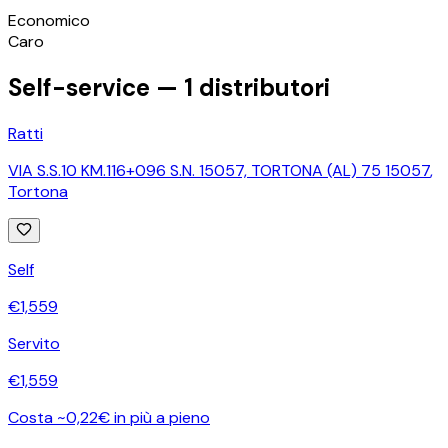
©
OpenStreetMap
Economico
+
Caro
−
Self-service —
1
distributori
Ratti
VIA S.S.10 KM.116+096 S.N. 15057, TORTONA (AL) 75 15057
,
Tortona
Self
€
1,559
Servito
€
1,559
Costa ~0,22€ in più a pieno