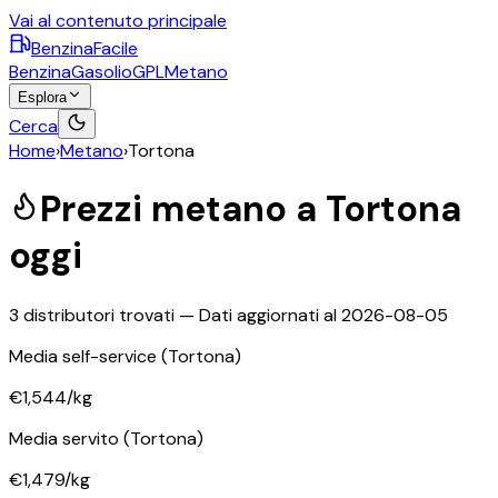
Vai al contenuto principale
BenzinaFacile
Benzina
Gasolio
GPL
Metano
Esplora
Cerca
Home
›
Metano
›
Tortona
Prezzi
metano
a
Tortona
oggi
3
distributori trovati — Dati aggiornati al
2026-08-05
Media self-service
(Tortona)
€1,544
/kg
Media servito
(Tortona)
€1,479
/kg