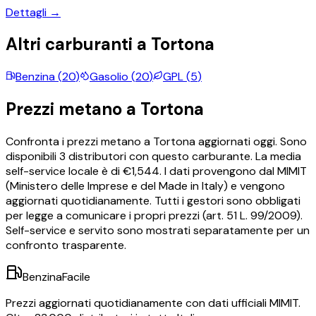
Dettagli →
Altri carburanti a
Tortona
Benzina
(
20
)
Gasolio
(
20
)
GPL
(
5
)
Prezzi
metano
a
Tortona
Confronta i prezzi
metano
a
Tortona
aggiornati oggi.
Sono
disponibili
3
distributori con questo carburante.
La media
self-service locale è di €
1,544
.
I dati provengono dal MIMIT
(Ministero delle Imprese e del Made in Italy) e vengono
aggiornati quotidianamente. Tutti i gestori sono obbligati
per legge a comunicare i propri prezzi (art. 51 L. 99/2009).
Self-service e servito sono mostrati separatamente per un
confronto trasparente.
BenzinaFacile
Prezzi aggiornati quotidianamente con dati ufficiali MIMIT.