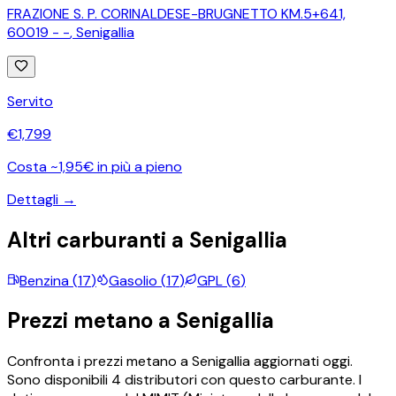
FRAZIONE S. P. CORINALDESE-BRUGNETTO KM.5+641,
60019 - -
,
Senigallia
Servito
€
1,799
Costa ~1,95€ in più a pieno
Dettagli →
Altri carburanti a
Senigallia
Benzina
(
17
)
Gasolio
(
17
)
GPL
(
6
)
Prezzi
metano
a
Senigallia
Confronta i prezzi
metano
a
Senigallia
aggiornati oggi.
Sono disponibili
4
distributori con questo carburante.
I