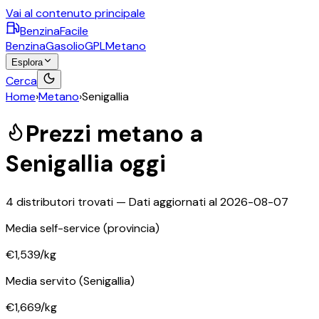
Vai al contenuto principale
BenzinaFacile
Benzina
Gasolio
GPL
Metano
Esplora
Cerca
Home
›
Metano
›
Senigallia
Prezzi
metano
a
Senigallia
oggi
4
distributori trovati — Dati aggiornati al
2026-08-07
Media self-service
(provincia)
€1,539
/kg
Media servito
(Senigallia)
€1,669
/kg