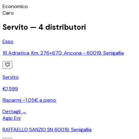
©
OpenStreetMap
Economico
+
Caro
−
Servito —
4
distributori
Esso
16 Adriatica, Km. 276+670, Ancona - 60019
,
Senigallia
Servito
€
1,599
Risparmi ~1,05€ a pieno
Dettagli →
Agip Eni
RAFFAELLO SANZIO SN 60019
,
Senigallia