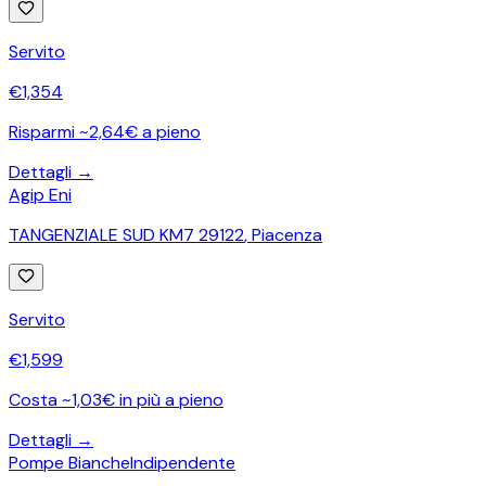
Servito
€
1,354
Risparmi ~2,64€ a pieno
Dettagli →
Agip Eni
TANGENZIALE SUD KM7 29122
,
Piacenza
Servito
€
1,599
Costa ~1,03€ in più a pieno
Dettagli →
Pompe Bianche
Indipendente