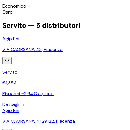
©
OpenStreetMap
Economico
+
Caro
−
Servito —
5
distributori
Agip Eni
VIA CAORSANA 43
,
Piacenza
Servito
€
1,354
Risparmi ~2,64€ a pieno
Dettagli →
Agip Eni
VIA CAORSANA 41 29122
,
Piacenza