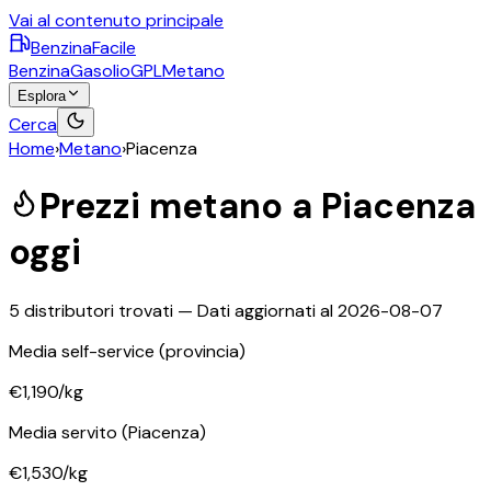
Vai al contenuto principale
BenzinaFacile
Benzina
Gasolio
GPL
Metano
Esplora
Cerca
Home
›
Metano
›
Piacenza
Prezzi
metano
a
Piacenza
oggi
5
distributori trovati — Dati aggiornati al
2026-08-07
Media self-service
(provincia)
€1,190
/kg
Media servito
(Piacenza)
€1,530
/kg