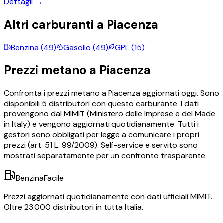
Dettagli →
Altri carburanti a
Piacenza
Benzina
(
49
)
Gasolio
(
49
)
GPL
(
15
)
Prezzi
metano
a
Piacenza
Confronta i prezzi
metano
a
Piacenza
aggiornati oggi.
Sono
disponibili
5
distributori con questo carburante.
I dati
provengono dal MIMIT (Ministero delle Imprese e del Made
in Italy) e vengono aggiornati quotidianamente. Tutti i
gestori sono obbligati per legge a comunicare i propri
prezzi (art. 51 L. 99/2009). Self-service e servito sono
mostrati separatamente per un confronto trasparente.
BenzinaFacile
Prezzi aggiornati quotidianamente con dati ufficiali MIMIT.
Oltre 23.000 distributori in tutta Italia.