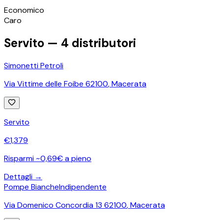
©
OpenStreetMap
Economico
+
Caro
−
Servito —
4
distributori
Simonetti Petroli
Via Vittime delle Foibe 62100
,
Macerata
Servito
€
1,379
Risparmi ~0,69€ a pieno
Dettagli →
Pompe Bianche
Indipendente
Via Domenico Concordia 13 62100
,
Macerata