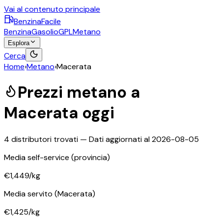
Vai al contenuto principale
BenzinaFacile
Benzina
Gasolio
GPL
Metano
Esplora
Cerca
Home
›
Metano
›
Macerata
Prezzi
metano
a
Macerata
oggi
4
distributori trovati — Dati aggiornati al
2026-08-05
Media self-service
(provincia)
€1,449
/kg
Media servito
(Macerata)
€1,425
/kg