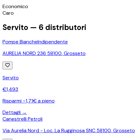
©
OpenStreetMap
Economico
+
Caro
−
Servito —
6
distributori
Pompe Bianche
Indipendente
AURELIA NORD 236 58100
,
Grosseto
Servito
€
1,493
Risparmi ~1,71€ a pieno
Dettagli →
Canestrelli Petroli
Via Aurelia Nord - Loc. La Rugginosa SNC 58100
,
Grosseto