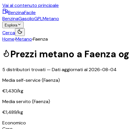
Vai al contenuto principale
BenzinaFacile
Benzina
Gasolio
GPL
Metano
Esplora
Cerca
Home
›
Metano
›
Faenza
Prezzi
metano
a
Faenza
og
5
distributori trovati — Dati aggiornati al
2026-08-04
Media self-service
(Faenza)
€1,430
/kg
Media servito
(Faenza)
€1,489
/kg
Economico
Caro