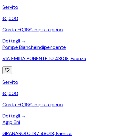
Servito
€
1,500
Costa ~0,16€ in più a pieno
Dettagli →
Pompe Bianche
Indipendente
VIA EMILIA PONENTE 10 48018
,
Faenza
Servito
€
1,500
Costa ~0,16€ in più a pieno
Dettagli →
Agip Eni
GRANAROLO 187 48018
,
Faenza