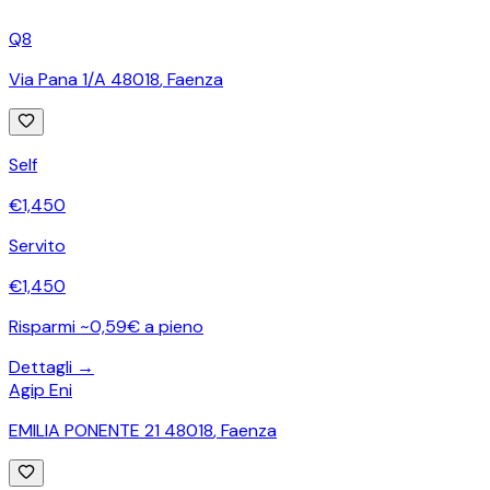
Q8
Via Pana 1/A 48018
,
Faenza
Self
€
1,450
Servito
€
1,450
Risparmi ~0,59€ a pieno
Dettagli →
Agip Eni
EMILIA PONENTE 21 48018
,
Faenza