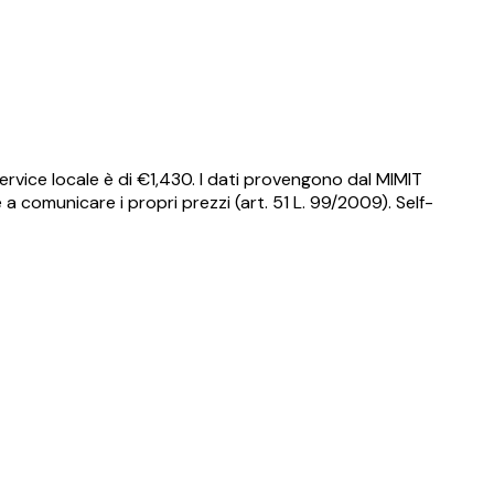
rvice locale è di €
1,430
.
I dati provengono dal MIMIT
a comunicare i propri prezzi (art. 51 L. 99/2009). Self-