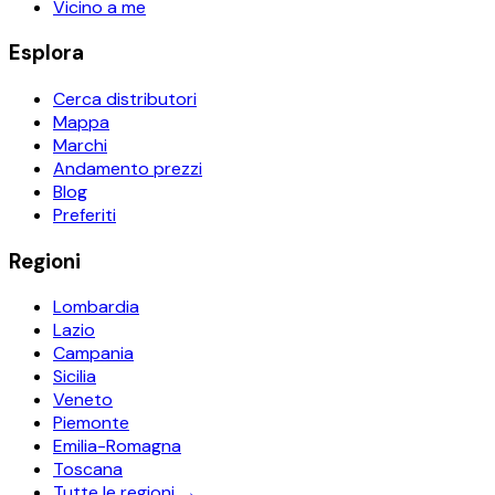
Vicino a me
Esplora
Cerca distributori
Mappa
Marchi
Andamento prezzi
Blog
Preferiti
Regioni
Lombardia
Lazio
Campania
Sicilia
Veneto
Piemonte
Emilia-Romagna
Toscana
Tutte le regioni →