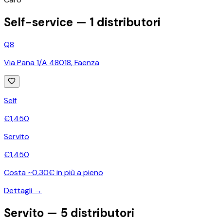
Self-service —
1
distributori
Q8
Via Pana 1/A 48018
,
Faenza
Self
€
1,450
Servito
€
1,450
Costa ~0,30€ in più a pieno
Dettagli →
Servito —
5
distributori