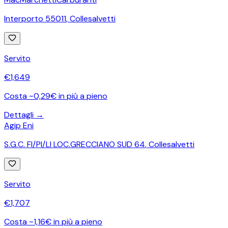
Interporto 55011
,
Collesalvetti
Servito
€
1,649
Costa ~0,29€ in più a pieno
Dettagli →
Agip Eni
S.G.C. FI/PI/LI LOC.GRECCIANO SUD 64
,
Collesalvetti
Servito
€
1,707
Costa ~1,16€ in più a pieno