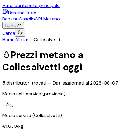
Vai al contenuto principale
BenzinaFacile
Benzina
Gasolio
GPL
Metano
Esplora
Cerca
Home
›
Metano
›
Collesalvetti
Prezzi
metano
a
Collesalvetti
oggi
5
distributori trovati — Dati aggiornati al
2026-08-07
Media self-service
(provincia)
—
/kg
Media servito
(Collesalvetti)
€1,630
/kg