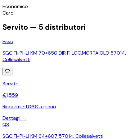
©
OpenStreetMap
Economico
+
Caro
−
Servito —
5
distributori
Esso
SGC FI-PI-LI KM 70+650 DIR FI LOC.MORTAIOLO 57014
,
Collesalvetti
Servito
€
1,559
Risparmi ~1,06€ a pieno
Dettagli →
Q8
SGC FI-PI-LI KM 64+607 57014
,
Collesalvetti