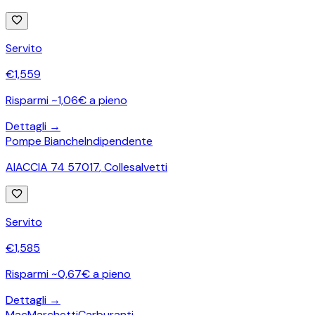
Servito
€
1,559
Risparmi ~1,06€ a pieno
Dettagli →
Pompe Bianche
Indipendente
AIACCIA 74 57017
,
Collesalvetti
Servito
€
1,585
Risparmi ~0,67€ a pieno
Dettagli →
MacMarchettiCarburanti