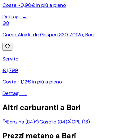
Costa ~0,90€ in più a pieno
Dettagli →
Q8
Corso Alcide de Gasperi 330 70125
,
Bari
Servito
€
1,799
Costa ~1,12€ in più a pieno
Dettagli →
Altri carburanti a
Bari
Benzina
(
84
)
Gasolio
(
84
)
GPL
(
13
)
Prezzi
metano
a
Bari