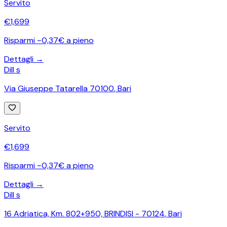
Servito
€
1,699
Risparmi ~0,37€ a pieno
Dettagli →
Dill s
Via Giuseppe Tatarella 70100
,
Bari
Servito
€
1,699
Risparmi ~0,37€ a pieno
Dettagli →
Dill s
16 Adriatica, Km. 802+950, BRINDISI - 70124
,
Bari