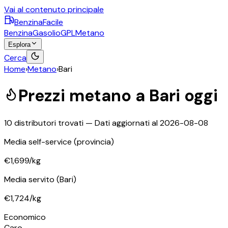
Vai al contenuto principale
BenzinaFacile
Benzina
Gasolio
GPL
Metano
Esplora
Cerca
Home
›
Metano
›
Bari
Prezzi
metano
a
Bari
oggi
10
distributori trovati — Dati aggiornati al
2026-08-08
Media self-service
(provincia)
€1,699
/kg
Media servito
(Bari)
€1,724
/kg
Economico
Caro