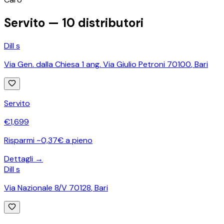
Servito —
10
distributori
Dill s
Via Gen. dalla Chiesa 1 ang. Via Giulio Petroni 70100
,
Bari
Servito
€
1,699
Risparmi ~0,37€ a pieno
Dettagli →
Dill s
Via Nazionale 8/V 70128
,
Bari