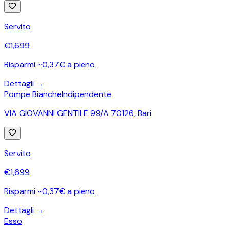
Servito
€
1,699
Risparmi ~0,37€ a pieno
Dettagli →
Pompe Bianche
Indipendente
VIA GIOVANNI GENTILE 99/A 70126
,
Bari
Servito
€
1,699
Risparmi ~0,37€ a pieno
Dettagli →
Esso