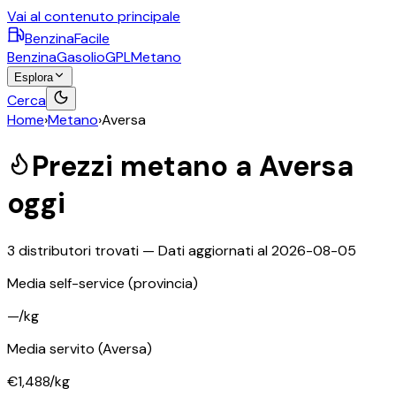
Vai al contenuto principale
BenzinaFacile
Benzina
Gasolio
GPL
Metano
Esplora
Cerca
Home
›
Metano
›
Aversa
Prezzi
metano
a
Aversa
oggi
3
distributori trovati — Dati aggiornati al
2026-08-05
Media self-service
(provincia)
—
/kg
Media servito
(Aversa)
€1,488
/kg