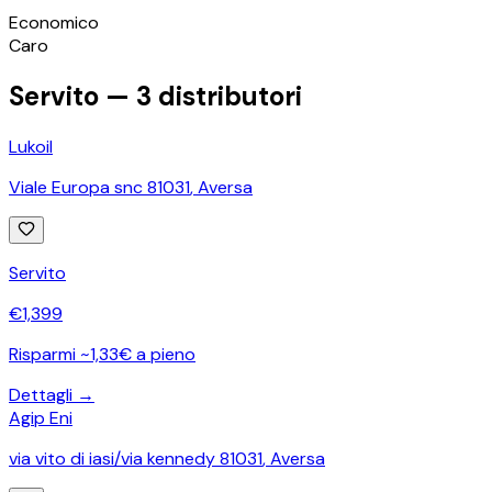
©
OpenStreetMap
Economico
+
Caro
−
Servito —
3
distributori
Lukoil
Viale Europa snc 81031
,
Aversa
Servito
€
1,399
Risparmi ~1,33€ a pieno
Dettagli →
Agip Eni
via vito di iasi/via kennedy 81031
,
Aversa