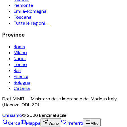
Piemonte
Emilia-Romagna
Toscana
Tutte le regioni →
Province
Roma
Milano
Napoli
Torino
Bari
Firenze
Bologna
Catania
Dati: MIMIT — Ministero delle Imprese e del Made in Italy
(Licenza IODL 2.0)
Chi siamo
©
2026
BenzinaFacile
Cerca
Mappa
Preferiti
Vicino
Altro