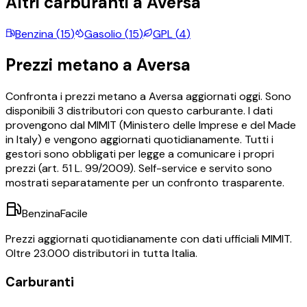
Altri carburanti a
Aversa
Benzina
(
15
)
Gasolio
(
15
)
GPL
(
4
)
Prezzi
metano
a
Aversa
Confronta i prezzi
metano
a
Aversa
aggiornati oggi.
Sono
disponibili
3
distributori con questo carburante.
I dati
provengono dal MIMIT (Ministero delle Imprese e del Made
in Italy) e vengono aggiornati quotidianamente. Tutti i
gestori sono obbligati per legge a comunicare i propri
prezzi (art. 51 L. 99/2009). Self-service e servito sono
mostrati separatamente per un confronto trasparente.
BenzinaFacile
Prezzi aggiornati quotidianamente con dati ufficiali MIMIT.
Oltre 23.000 distributori in tutta Italia.
Carburanti