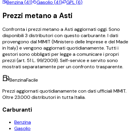
Benzina
(
41
)
Gasolio
(
41
)
GPL
(
6
)
Prezzi
metano
a
Asti
Confronta i prezzi
metano
a
Asti
aggiornati oggi.
Sono
disponibili
3
distributori con questo carburante.
I dati
provengono dal MIMIT (Ministero delle Imprese e del Made
in Italy) e vengono aggiornati quotidianamente. Tutti i
gestori sono obbligati per legge a comunicare i propri
prezzi (art. 51 L. 99/2009). Self-service e servito sono
mostrati separatamente per un confronto trasparente.
BenzinaFacile
Prezzi aggiornati quotidianamente con dati ufficiali MIMIT.
Oltre 23.000 distributori in tutta Italia.
Carburanti
Benzina
Gasolio