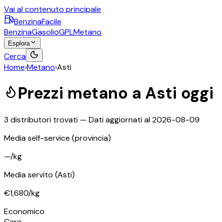
Vai al contenuto principale
BenzinaFacile
Benzina
Gasolio
GPL
Metano
Esplora
Cerca
Home
›
Metano
›
Asti
Prezzi
metano
a
Asti
oggi
3
distributori trovati — Dati aggiornati al
2026-08-09
Media self-service
(provincia)
—
/kg
Media servito
(Asti)
€1,680
/kg
©
OpenStreetMap
Economico
+
Caro