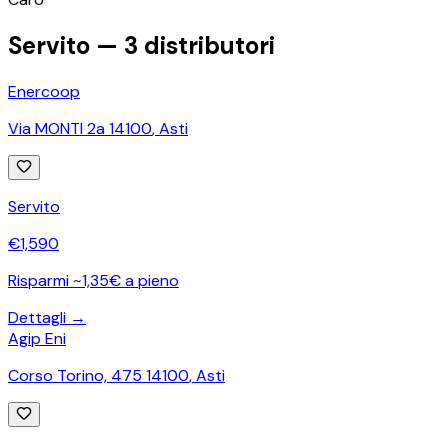
−
Servito —
3
distributori
Enercoop
Via MONTI 2a 14100
,
Asti
Servito
€
1,590
Risparmi ~1,35€ a pieno
Dettagli →
Agip Eni
Corso Torino, 475 14100
,
Asti