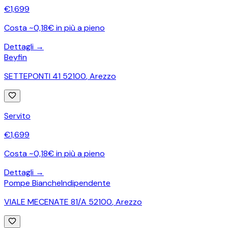
€
1,699
Costa ~0,18€ in più a pieno
Dettagli →
Beyfin
SETTEPONTI 41 52100
,
Arezzo
Servito
€
1,699
Costa ~0,18€ in più a pieno
Dettagli →
Pompe Bianche
Indipendente
VIALE MECENATE 81/A 52100
,
Arezzo