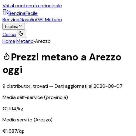
Vai al contenuto principale
BenzinaFacile
Benzina
Gasolio
GPL
Metano
Esplora
Cerca
Home
›
Metano
›
Arezzo
Prezzi
metano
a
Arezzo
oggi
9
distributori trovati — Dati aggiornati al
2026-08-07
Media self-service
(provincia)
€1,514
/kg
Media servito
(Arezzo)
€1,687
/kg