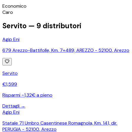
©
OpenStreetMap
Economico
+
Caro
−
Servito —
9
distributori
Agip Eni
679 Arezzo-Battifolle, Km. 7+489, AREZZO - 52100
,
Arezzo
Servito
€
1,599
Risparmi ~1,32€ a pieno
Dettagli →
Agip Eni
Statale 71 Umbro Casentinese Romagnola, Km. 141, dir.
PERUGIA - 52100
,
Arezzo