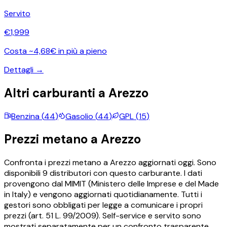
Servito
€
1,999
Costa ~4,68€ in più a pieno
Dettagli →
Altri carburanti a
Arezzo
Benzina
(
44
)
Gasolio
(
44
)
GPL
(
15
)
Prezzi
metano
a
Arezzo
Confronta i prezzi
metano
a
Arezzo
aggiornati oggi.
Sono
disponibili
9
distributori con questo carburante.
I dati
provengono dal MIMIT (Ministero delle Imprese e del Made
in Italy) e vengono aggiornati quotidianamente. Tutti i
gestori sono obbligati per legge a comunicare i propri
prezzi (art. 51 L. 99/2009). Self-service e servito sono
mostrati separatamente per un confronto trasparente.